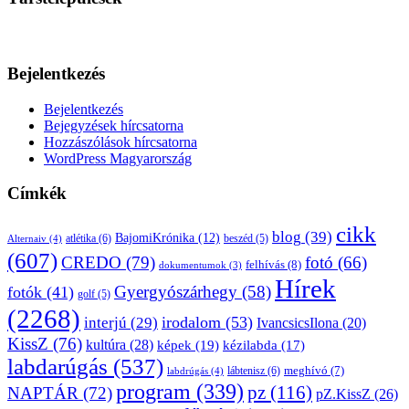
Bejelentkezés
Bejelentkezés
Bejegyzések hírcsatorna
Hozzászólások hírcsatorna
WordPress Magyarország
Címkék
cikk
blog
(39)
BajomiKrónika
(12)
atlétika
(6)
beszéd
(5)
Alternaiv
(4)
(607)
CREDO
(79)
fotó
(66)
felhívás
(8)
dokumentumok
(3)
Hírek
Gyergyószárhegy
(58)
fotók
(41)
golf
(5)
(2268)
irodalom
(53)
interjú
(29)
IvancsicsIlona
(20)
KissZ
(76)
kultúra
(28)
képek
(19)
kézilabda
(17)
labdarúgás
(537)
lábtenisz
(6)
meghívó
(7)
labdrúgás
(4)
program
(339)
pz
(116)
NAPTÁR
(72)
pZ.KissZ
(26)