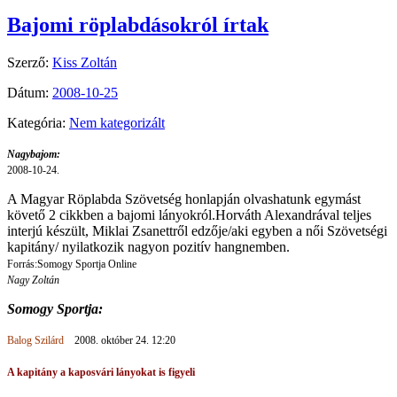
Bajomi röplabdásokról írtak
Szerző:
Kiss Zoltán
Dátum:
2008-10-25
Kategória:
Nem kategorizált
Nagybajom:
2008-10-24.
A Magyar Röplabda Szövetség honlapján olvashatunk egymást
követő 2 cikkben a bajomi lányokról.Horváth Alexandrával teljes
interjú készült, Miklai Zsanettről edzője/aki egyben a női Szövetségi
kapitány/ nyilatkozik nagyon pozitív hangnemben.
Forrás:Somogy Sportja Online
Nagy Zoltán
Somogy Sportja:
Balog Szilárd
2008. október 24. 12:20
A kapitány a kaposvári lányokat is figyeli