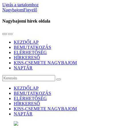
Ugrás a tartalomhoz
NagybajomFigyelő
Nagybajomi hírek oldala
Váltás
Használja
a
a
KEZDŐLAP
mobil
keresés
BEMUTATKOZÁS
menüre
mezőt
ELÉRHETŐSÉG
HÍRKERESŐ
KISS-CSEMETE NAGYBAJOM
NAPTÁR
Keresés
KEZDŐLAP
BEMUTATKOZÁS
ELÉRHETŐSÉG
HÍRKERESŐ
KISS-CSEMETE NAGYBAJOM
NAPTÁR