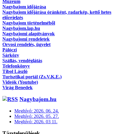
Múzeum
Nagybajom időjárása
Nagybajom időjárása óránként, radarkép, kettő hetes
előrejelzés
Nagybajom történelméből
Nagybajom.lap.hu
Nagybajomi alapítványok
Nagybajomi rendeletek
Orvosi rendelés, ügyelet
Pálóczi
Sárközy
Szállás, vendéglátás
Telefonkönyv
Tibol László
Turisztikai portál (Zs.V.K.E.)
Videók (Youtube)
Virág Benedek
Nagybajom.hu
Meghívó: 2026. 06. 24.
Meghívó: 2026. 05. 27.
Meghívó: 2026. 03 11.
Társtelepülések