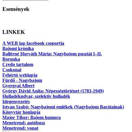
Események
LINKEK
A WEB lap facebook csoportja
Bajomi krónika
Ballérné Horváth Mária: Nagybajom pusztái I–II.
Boronka
Credo tartalom
Csokonai
Fehértó weblapja
Fürdő - Nagybajom
Gyergyai Albert
György Dávid Anita: Népességtörténet (1783-1949)
Hulladékudvar, szelektív hulladék
Idegenvezetés
Istvan Szabó: Nagybajomi emlékek (Nagybajom Barátainak)
Könyvtár honlapja
Major Tibor: Bajom humora
Menetrend: autóbusz
Menetrend: vonat