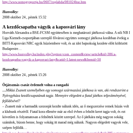
http://www.somogysportja.hu/0607/roplabda/081024hsz.htm
Hunvolley:
2008 október 24., péntek 15:32
A kezdőcsapatba vágyik a kaposvári lány
Horváth Alexandra a BSE-FCSM együttesében is meghatározó játékossá válna. A női NB I
Liga Kiemelt-csoportjában szereplő fővárosi együttes somogyi játékosa korábban évekig a
BITT-Kaposvári NRC egyik húzóembere volt, és az idei bajnokság kezdete előtt költözött
Budapestre…
http://www.hunvolley.hu/index.php?option=com_content&view=article&id=386:a-
kezdcsapatba-vagyik-a-kaposvari-lany&catid=1:latest-news&Itemid=50
Hunvolley:
2008 október 24., péntek 15:26
Ötjátszmás csatát érdemelt volna a rangadó
…
Miklai Zsanett személyében egy somogyi származású játékosa is van, aki rendszerint a
Nyíregyháza kezdőcsapatának tagja. Mennyire elégedett a fiatal játékos teljesítményével,
fejlődésével?
– Zsanett már a harmadik szezonját kezdte nálunk idén, az ő megszerzése remek húzás volt
a klubunk részéről. Fiatal kora ellenére már az első évben a felnőtt keret tagja volt, és ezt
követően is folyamatosan a felnőttek között szerepel. Az ő játékára még nagyon sokáig
számítok, bízom benne, hogy sokáig itt marad még nálunk. Nagyon elégedett vagyok vele,
szépen fejlődik…