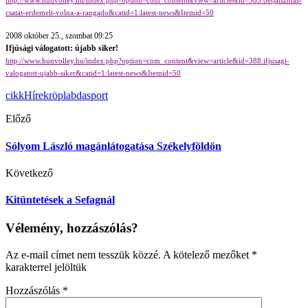
http://www.hunvolley.hu/index.php?option=com_content&view=article&id=385:oetjatszmas-
csatat-erdemelt-volna-a-rangado&catid=1:latest-news&Itemid=50
2008 október 25., szombat 09:25
Ifjúsági válogatott: újabb siker!
http://www.hunvolley.hu/index.php?option=com_content&view=article&id=388:ifjusagi-
valogatott-ujabb-siker&catid=1:latest-news&Itemid=50
cikk
Hírek
röplabda
sport
Előző
Sólyom László magánlátogatása Székelyföldön
Következő
Kitüntetések a Sefagnál
Vélemény, hozzászólás?
Az e-mail címet nem tesszük közzé.
A kötelező mezőket
*
karakterrel jelöltük
Hozzászólás
*