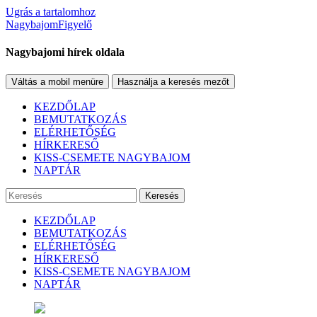
Ugrás a tartalomhoz
NagybajomFigyelő
Nagybajomi hírek oldala
Váltás a mobil menüre
Használja a keresés mezőt
KEZDŐLAP
BEMUTATKOZÁS
ELÉRHETŐSÉG
HÍRKERESŐ
KISS-CSEMETE NAGYBAJOM
NAPTÁR
Keresés
KEZDŐLAP
BEMUTATKOZÁS
ELÉRHETŐSÉG
HÍRKERESŐ
KISS-CSEMETE NAGYBAJOM
NAPTÁR