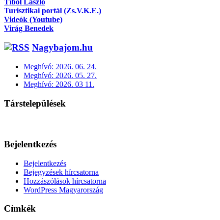
Tibol László
Turisztikai portál (Zs.V.K.E.)
Videók (Youtube)
Virág Benedek
Nagybajom.hu
Meghívó: 2026. 06. 24.
Meghívó: 2026. 05. 27.
Meghívó: 2026. 03 11.
Társtelepülések
Bejelentkezés
Bejelentkezés
Bejegyzések hírcsatorna
Hozzászólások hírcsatorna
WordPress Magyarország
Címkék