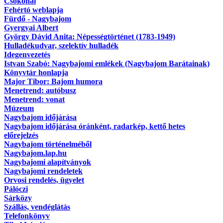
Csokonai
Fehértó weblapja
Fürdő - Nagybajom
Gyergyai Albert
György Dávid Anita: Népességtörténet (1783-1949)
Hulladékudvar, szelektív hulladék
Idegenvezetés
Istvan Szabó: Nagybajomi emlékek (Nagybajom Barátainak)
Könyvtár honlapja
Major Tibor: Bajom humora
Menetrend: autóbusz
Menetrend: vonat
Múzeum
Nagybajom időjárása
Nagybajom időjárása óránként, radarkép, kettő hetes
előrejelzés
Nagybajom történelméből
Nagybajom.lap.hu
Nagybajomi alapítványok
Nagybajomi rendeletek
Orvosi rendelés, ügyelet
Pálóczi
Sárközy
Szállás, vendéglátás
Telefonkönyv