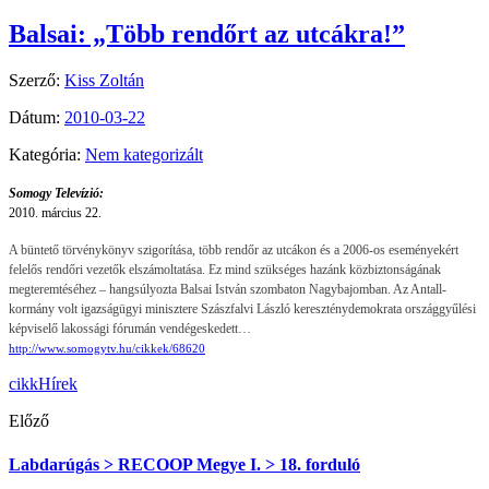
Balsai: „Több rendőrt az utcákra!”
Szerző:
Kiss Zoltán
Dátum:
2010-03-22
Kategória:
Nem kategorizált
Somogy Televízió:
2010. március 22.
A büntető törvénykönyv szigorítása, több rendőr az utcákon és a 2006-os eseményekért
felelős rendőri vezetők elszámoltatása. Ez mind szükséges hazánk közbiztonságának
megteremtéséhez – hangsúlyozta Balsai István szombaton Nagybajomban. Az Antall-
kormány volt igazságügyi minisztere Szászfalvi László kereszténydemokrata országgyűlési
képviselő lakossági fórumán vendégeskedett…
http://www.somogytv.hu/cikkek/68620
cikk
Hírek
Előző
Labdarúgás > RECOOP Megye I. > 18. forduló