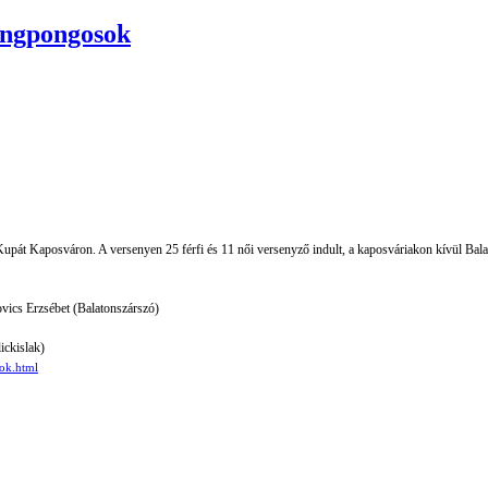
pingpongosok
t Kaposváron. A versenyen 25 férfi és 11 női versenyző indult, a kaposváriakon kívül Balato
ics Erzsébet (Balatonszárszó)
ckislak)
sok.html