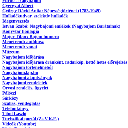
Fürdő - Nagybajom
Gyergyai Albert
György Dávid Anita: Népességtörténet (1783-1949)
Hulladékudvar, szelektív hulladék
Idegenvezetés
Istvan Szabó: Nagybajomi emlékek (Nagybajom Barátainak)
Könyvtár honlapja
Major Tibor: Bajom humora
Menetrend: autóbusz
Menetrend: vonat
Múzeum
Nagybajom időjárása
Nagybajom időjárása óránként, radarkép, kettő hetes előrejelzés
Nagybajom történelméből
Nagybajom.lap.hu
Nagybajomi alapítványok
Nagybajomi rendeletek
Orvosi rendelés, ügyelet
Pálóczi
Sárközy
Szállás, vendéglátás
Telefonkönyv
Tibol László
Turisztikai portál (Zs.V.K.E.)
Videók (Youtube)