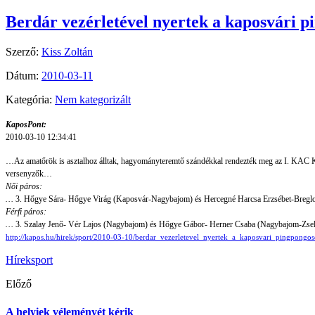
Berdár vezérletével nyertek a kaposvári 
Szerző:
Kiss Zoltán
Dátum:
2010-03-11
Kategória:
Nem kategorizált
KaposPont:
2010-03-10 12:34:41
…Az amatőrök is asztalhoz álltak, hagyományteremtő szándékkal rendezték meg az I. KAC Kupá
versenyzők…
Női páros:
…
3. Hőgye Sára- Hőgye Virág (Kaposvár-Nagybajom) és Hercegné Harcsa Erzsébet-Breglov
Férfi páros:
…
3. Szalay Jenő- Vér Lajos (Nagybajom) és Hőgye Gábor- Herner Csaba (Nagybajom-Zseli
http://kapos.hu/hirek/sport/2010-03-10/berdar_vezerletevel_nyertek_a_kaposvari_pingpongo
Hírek
sport
Előző
A helyiek véleményét kérik