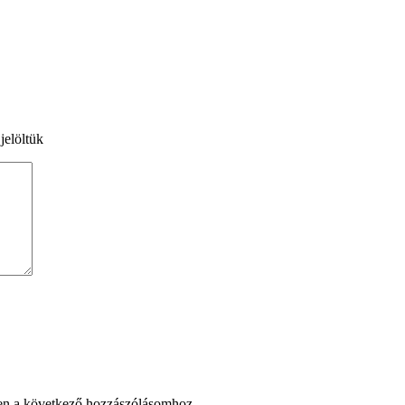
jelöltük
en a következő hozzászólásomhoz.