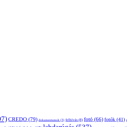
07)
CREDO
(79)
fotó
(66)
fotók
(41)
felhívás
(8)
dokumentumok
(3)
labdarúgás
(537)