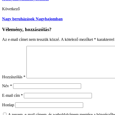
Következő
Nagy beruházások Nagybajomban
Vélemény, hozzászólás?
Az e-mail címet nem tesszük közzé.
A kötelező mezőket
*
karakterrel 
Hozzászólás
*
Név
*
E-mail cím
*
Honlap
A nevem, e-mail címem, és weboldalcímem mentése a böngészőb