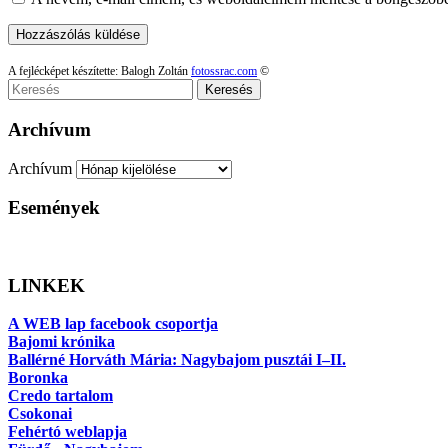
A fejlécképet készítette: Balogh Zoltán
fotossrac.com
©
Keresés
Archívum
Archívum
Események
LINKEK
A WEB lap facebook csoportja
Bajomi krónika
Ballérné Horváth Mária: Nagybajom pusztái I–II.
Boronka
Credo tartalom
Csokonai
Fehértó weblapja