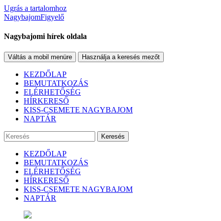
Ugrás a tartalomhoz
NagybajomFigyelő
Nagybajomi hírek oldala
Váltás a mobil menüre
Használja a keresés mezőt
KEZDŐLAP
BEMUTATKOZÁS
ELÉRHETŐSÉG
HÍRKERESŐ
KISS-CSEMETE NAGYBAJOM
NAPTÁR
Keresés
KEZDŐLAP
BEMUTATKOZÁS
ELÉRHETŐSÉG
HÍRKERESŐ
KISS-CSEMETE NAGYBAJOM
NAPTÁR