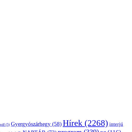
Hírek
(2268)
Gyergyószárhegy
(58)
interjú
golf
(5)