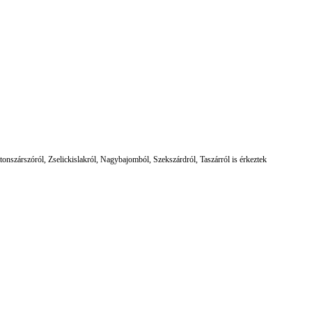
nszárszóról, Zselickislakról, Nagybajomból, Szekszárdról, Taszárról is érkeztek