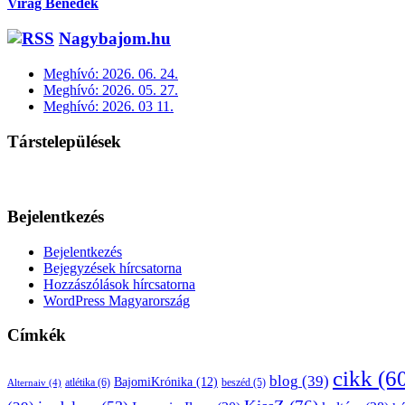
Virág Benedek
Nagybajom.hu
Meghívó: 2026. 06. 24.
Meghívó: 2026. 05. 27.
Meghívó: 2026. 03 11.
Társtelepülések
Bejelentkezés
Bejelentkezés
Bejegyzések hírcsatorna
Hozzászólások hírcsatorna
WordPress Magyarország
Címkék
cikk
(6
blog
(39)
BajomiKrónika
(12)
atlétika
(6)
beszéd
(5)
Alternaiv
(4)