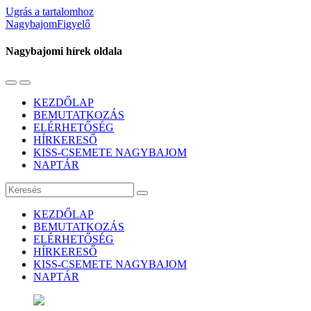
Ugrás a tartalomhoz
NagybajomFigyelő
Nagybajomi hírek oldala
Váltás
Használja
a
a
KEZDŐLAP
mobil
keresés
BEMUTATKOZÁS
menüre
mezőt
ELÉRHETŐSÉG
HÍRKERESŐ
KISS-CSEMETE NAGYBAJOM
NAPTÁR
Keresés
KEZDŐLAP
BEMUTATKOZÁS
ELÉRHETŐSÉG
HÍRKERESŐ
KISS-CSEMETE NAGYBAJOM
NAPTÁR