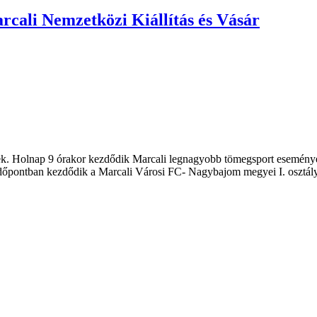
cali Nemzetközi Kiállítás és Vásár
ek. Holnap 9 órakor kezdődik Marcali legnagyobb tömegsport eseménye 
 időpontban kezdődik a Marcali Városi FC- Nagybajom megyei I. osztál