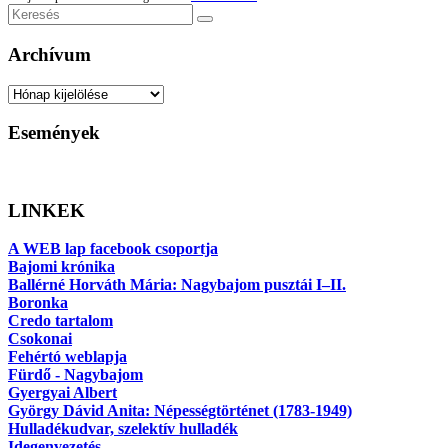
Keresés
Archívum
Archívum
Események
LINKEK
A WEB lap facebook csoportja
Bajomi krónika
Ballérné Horváth Mária: Nagybajom pusztái I–II.
Boronka
Credo tartalom
Csokonai
Fehértó weblapja
Fürdő - Nagybajom
Gyergyai Albert
György Dávid Anita: Népességtörténet (1783-1949)
Hulladékudvar, szelektív hulladék
Idegenvezetés