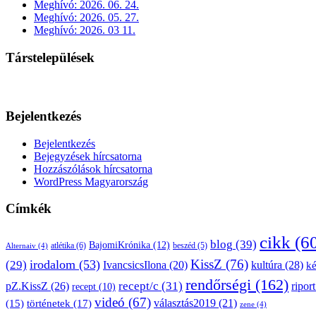
Meghívó: 2026. 06. 24.
Meghívó: 2026. 05. 27.
Meghívó: 2026. 03 11.
Társtelepülések
Bejelentkezés
Bejelentkezés
Bejegyzések hírcsatorna
Hozzászólások hírcsatorna
WordPress Magyarország
Címkék
cikk
(6
blog
(39)
BajomiKrónika
(12)
atlétika
(6)
beszéd
(5)
Alternaiv
(4)
KissZ
(76)
irodalom
(53)
(29)
kultúra
(28)
IvancsicsIlona
(20)
k
rendőrségi
(162)
pZ.KissZ
(26)
recept/c
(31)
riport
recept
(10)
videó
(67)
választás2019
(21)
(15)
történetek
(17)
zene
(4)