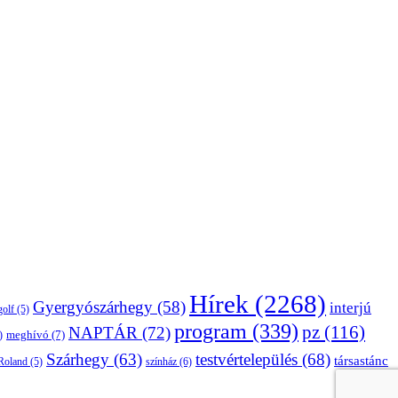
Hírek
(2268)
Gyergyószárhegy
(58)
interjú
golf
(5)
program
(339)
pz
(116)
NAPTÁR
(72)
)
meghívó
(7)
Szárhegy
(63)
testvértelepülés
(68)
társastánc
Roland
(5)
színház
(6)