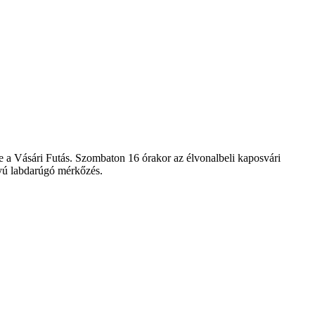
a Vásári Futás. Szombaton 16 órakor az élvonalbeli kaposvári
yú labdarúgó mérkőzés.