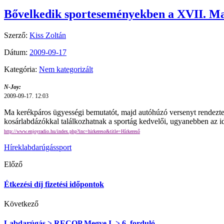
Bővelkedik sporteseményekben a XVII. Mar
Szerző:
Kiss Zoltán
Dátum:
2009-09-17
Kategória:
Nem kategorizált
N-Joy:
2009-09-17. 12:03
Ma kerékpáros ügyességi bemutatót, majd autóhúzó versenyt rendezt
kosárlabdázókkal találkozhatnak a sportág kedvelői, ugyanebben az
http://www.enjoyradio.hu/index.php?inc=hirkereso&title=Hírkereső
Hírek
labdarúgás
sport
Előző
Étkezési díj fizetési időpontok
Következő
Labdarúgás > RECOP Megye I. > 6. forduló