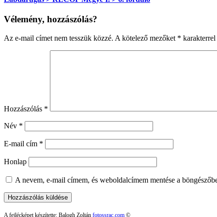
Vélemény, hozzászólás?
Az e-mail címet nem tesszük közzé.
A kötelező mezőket
*
karakterrel 
Hozzászólás
*
Név
*
E-mail cím
*
Honlap
A nevem, e-mail címem, és weboldalcímem mentése a böngészőb
A fejlécképet készítette: Balogh Zoltán
fotossrac.com
©