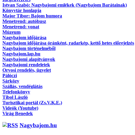
Istvan Szabó: Nagybajomi emlékek (Nagybajom Barátainak)
Könyvtár honlapja
Major Tibor: Bajom humora
Menetrend: autóbusz
Menetrend: vonat
Múzeum
Nagybajom időjárása
Nagybajom időjárása óránként, radarkép, kettő hetes előrejelzés
Nagybajom történelméből
Nagybajom.lap.hu
Nagybajomi alapítványok
Nagybajomi rendeletek
Orvosi rendelés, ügyelet
Pálóczi
Sárközy
Szállás, vendéglátás
Telefonkönyv
Tibol László
Turisztikai portál (Zs.V.K.E.)
Videók (Youtube)
Virág Benedek
Nagybajom.hu