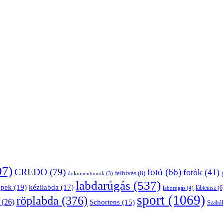
07)
CREDO
(79)
fotó
(66)
fotók
(41)
felhívás
(8)
dokumentumok
(3)
labdarúgás
(537)
épek
(19)
kézilabda
(17)
lábtenisz
(6
labdrúgás
(4)
sport
(1069)
röplabda
(376)
(26)
Schortens
(15)
Szabó