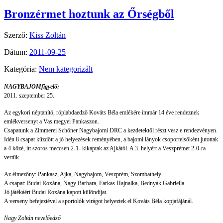
Bronzérmet hoztunk az Őrségből
Szerző:
Kiss Zoltán
Dátum:
2011-09-25
Kategória:
Nem kategorizált
NAGYBAJOMfigyelő:
2011. szeptember 25.
Az egykori néptanító, röplabdaedző Kováts Béla emlékére immár 14 éve rendeznek
emlékversenyt a Vas megyei Pankaszon.
Csapatunk a Zimmerei Schöner Nagybajomi DRC a kezdetektől részt vesz e rendezvényen.
Idén 8 csapat küzdött a jó helyezések reményében, a bajomi lányok csoportelsőként jutottak
a 4 közé, itt szoros meccsen 2-1- kikaptak az Ajkától. A 3. helyért a Veszprémet 2-0-ra
vertük.
Az élmezőny: Pankasz, Ajka, Nagybajom, Veszprém, Szombathely.
A csapat: Budai Roxána, Nagy Barbara, Farkas Hajnalka, Bednyák Gabriella.
Jó játékáért Budai Roxána kapott különdíjat.
A verseny befejeztével a sportolók virágot helyeztek el Kováts Béla kopjafájánál.
Nagy Zoltán nevelőedző