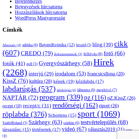
Bejelentkezés
Bejegyzések hírcsatorna
Hozzászólások hírcsatorna
WordPress Magyarország
Címkék
cikk
blog
(39)
BajomiKrónika
(12)
atlétika
(6)
beszéd
(5)
Alternaiv
(4)
(607)
CREDO
(79)
fotó
(66)
felhívás
(8)
dokumentumok
(3)
Hírek
Gyergyószárhegy
(58)
fotók
(41)
golf
(5)
(2268)
irodalom
(53)
interjú
(29)
IvancsicsIlona
(20)
KissZ
(76)
kultúra
(28)
képek
(19)
kézilabda
(17)
labdarúgás
(537)
lábtenisz
(6)
meghívó
(7)
labdrúgás
(4)
program
(339)
pz
(116)
NAPTÁR
(72)
pZ.KissZ
(26)
rendőrségi
(162)
recept/c
(31)
riport
(26)
recept
(10)
sport
(1069)
röplabda
(376)
Schortens
(15)
Szárhegy
(63)
testvértelepülés
(68)
SzabóRoland
(5)
színház
(6)
videó
(67)
választás2019
(21)
társastánc
(15)
történetek
(17)
zene
(4)