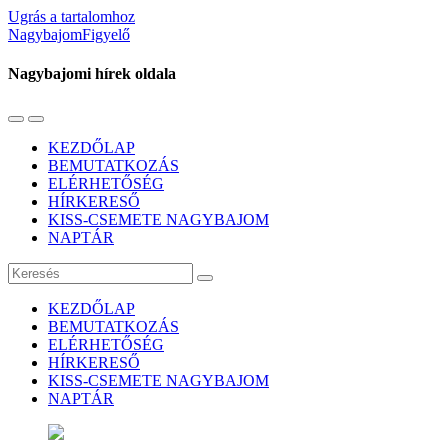
Ugrás a tartalomhoz
NagybajomFigyelő
Nagybajomi hírek oldala
Váltás
Használja
a
a
KEZDŐLAP
mobil
keresés
BEMUTATKOZÁS
menüre
mezőt
ELÉRHETŐSÉG
HÍRKERESŐ
KISS-CSEMETE NAGYBAJOM
NAPTÁR
Keresés
KEZDŐLAP
BEMUTATKOZÁS
ELÉRHETŐSÉG
HÍRKERESŐ
KISS-CSEMETE NAGYBAJOM
NAPTÁR