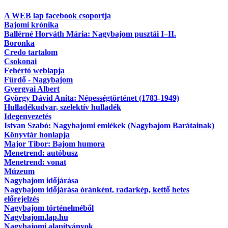
A WEB lap facebook csoportja
Bajomi krónika
Ballérné Horváth Mária: Nagybajom pusztái I–II.
Boronka
Credo tartalom
Csokonai
Fehértó weblapja
Fürdő - Nagybajom
Gyergyai Albert
György Dávid Anita: Népességtörténet (1783-1949)
Hulladékudvar, szelektív hulladék
Idegenvezetés
Istvan Szabó: Nagybajomi emlékek (Nagybajom Barátainak)
Könyvtár honlapja
Major Tibor: Bajom humora
Menetrend: autóbusz
Menetrend: vonat
Múzeum
Nagybajom időjárása
Nagybajom időjárása óránként, radarkép, kettő hetes
előrejelzés
Nagybajom történelméből
Nagybajom.lap.hu
Nagybajomi alapítványok