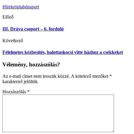
Hírek
röplabda
sport
Előző
III. Dráva csoport – 6. forduló
Következő
Félelmetes kézbesítés, halottaskocsi vitte házhoz a csekkeket
Vélemény, hozzászólás?
Az e-mail címet nem tesszük közzé.
A kötelező mezőket
*
karakterrel jelöltük
Hozzászólás
*