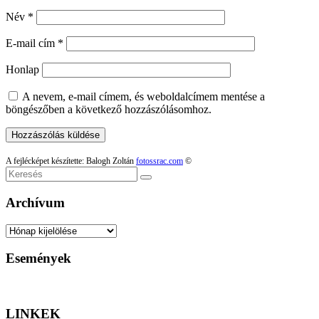
Név
*
E-mail cím
*
Honlap
A nevem, e-mail címem, és weboldalcímem mentése a
böngészőben a következő hozzászólásomhoz.
A fejlécképet készítette: Balogh Zoltán
fotossrac.com
©
Keresés
Archívum
Archívum
Események
LINKEK