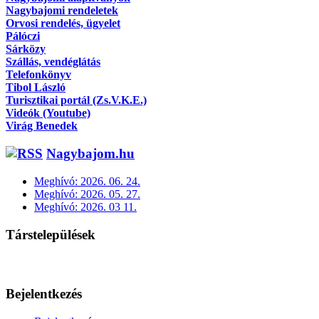
Nagybajomi rendeletek
Orvosi rendelés, ügyelet
Pálóczi
Sárközy
Szállás, vendéglátás
Telefonkönyv
Tibol László
Turisztikai portál (Zs.V.K.E.)
Videók (Youtube)
Virág Benedek
Nagybajom.hu
Meghívó: 2026. 06. 24.
Meghívó: 2026. 05. 27.
Meghívó: 2026. 03 11.
Társtelepülések
Bejelentkezés