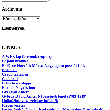
Keresés
Archívum
Archívum
Események
LINKEK
A WEB lap facebook csoportja
Bajomi krónika
Ballérné Horváth Mária: Nagybajom pusztái I–II.
Boronka
Credo tartalom
Csokonai
Fehértó weblapja
Fürdő - Nagybajom
Gyergyai Albert
György Dávid Anita: Népességtörténet (1783-1949)
Hulladékudvar, szelektív hulladék
Idegenvezetés
Istvan Szabó: Nagybajomi emlékek (Nagybajom Barátainak)