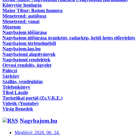
Könyvtár honlapja
Major Tibor: Bajom humora
Menetrend: autóbusz
Menetrend: vonat
Múzeum
Nagybajom időjárása
Nagybajom időjárása óránként, radarkép, kettő hetes előrejelzés
Nagybajom történelméből
Nagybajom.lap.hu
Nagybajomi alapítványok
Nagybajomi rendeletek
Orvosi rendelés, ügyelet
Pálóczi
Sárközy
Szállás, vendéglátás
Telefonkönyv
Tibol László
Turisztikai portál (Zs.V.K.E.)
Videók (Youtube)
Virág Benedek
Nagybajom.hu
Meghívó: 2026. 06. 24.