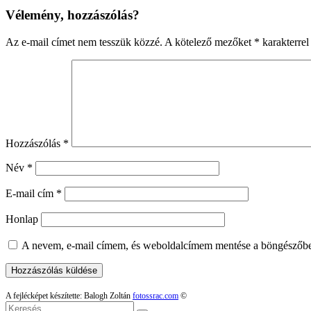
Vélemény, hozzászólás?
Az e-mail címet nem tesszük közzé.
A kötelező mezőket
*
karakterrel 
Hozzászólás
*
Név
*
E-mail cím
*
Honlap
A nevem, e-mail címem, és weboldalcímem mentése a böngészőb
A fejlécképet készítette: Balogh Zoltán
fotossrac.com
©