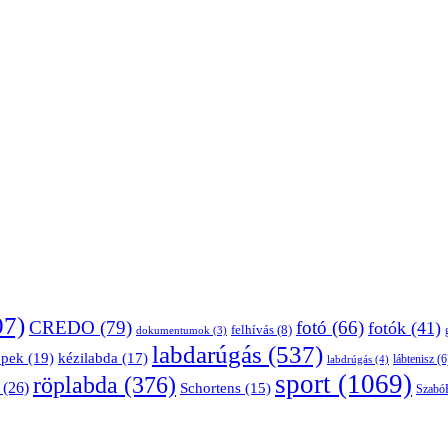
07)
CREDO
(79)
fotó
(66)
fotók
(41)
felhívás
(8)
dokumentumok
(3)
labdarúgás
(537)
épek
(19)
kézilabda
(17)
lábtenisz
(6
labdrúgás
(4)
sport
(1069)
röplabda
(376)
(26)
Schortens
(15)
Szabó