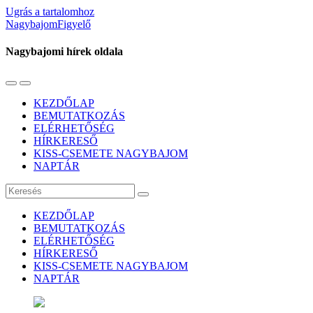
Ugrás a tartalomhoz
NagybajomFigyelő
Nagybajomi hírek oldala
Váltás
Használja
a
a
KEZDŐLAP
mobil
keresés
BEMUTATKOZÁS
menüre
mezőt
ELÉRHETŐSÉG
HÍRKERESŐ
KISS-CSEMETE NAGYBAJOM
NAPTÁR
Keresés
KEZDŐLAP
BEMUTATKOZÁS
ELÉRHETŐSÉG
HÍRKERESŐ
KISS-CSEMETE NAGYBAJOM
NAPTÁR