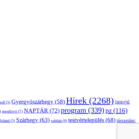
Hírek
(2268)
Gyergyószárhegy
(58)
interjú
golf
(5)
program
(339)
pz
(116)
NAPTÁR
(72)
)
meghívó
(7)
Szárhegy
(63)
testvértelepülés
(68)
társastánc
Roland
(5)
színház
(6)