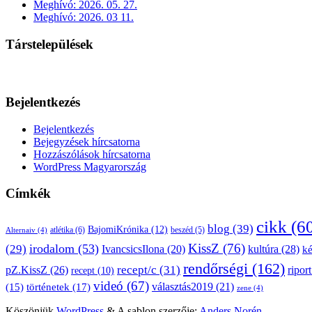
Meghívó: 2026. 05. 27.
Meghívó: 2026. 03 11.
Társtelepülések
Bejelentkezés
Bejelentkezés
Bejegyzések hírcsatorna
Hozzászólások hírcsatorna
WordPress Magyarország
Címkék
cikk
(6
blog
(39)
BajomiKrónika
(12)
atlétika
(6)
beszéd
(5)
Alternaiv
(4)
KissZ
(76)
irodalom
(53)
(29)
kultúra
(28)
IvancsicsIlona
(20)
k
rendőrségi
(162)
pZ.KissZ
(26)
recept/c
(31)
riport
recept
(10)
videó
(67)
választás2019
(21)
(15)
történetek
(17)
zene
(4)
Köszönjük
WordPress
&
A sablon szerzője:
Anders Norén