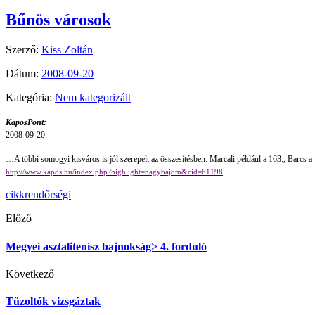
Bűnös városok
Szerző:
Kiss Zoltán
Dátum:
2008-09-20
Kategória:
Nem kategorizált
KaposPont:
2008-09-20.
…A többi somogyi kisváros is jól szerepelt az összesítésben. Marcali például a 163., Barcs 
http://www.kapos.hu/index.php?highlight=nagybajom&cid=61198
cikk
rendőrségi
Előző
Megyei asztalitenisz bajnokság> 4. forduló
Következő
Tűzoltók vizsgáztak