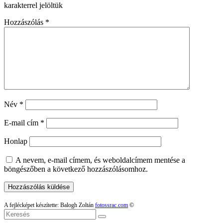
karakterrel jelöltük
Hozzászólás
*
Név
*
E-mail cím
*
Honlap
A nevem, e-mail címem, és weboldalcímem mentése a
böngészőben a következő hozzászólásomhoz.
A fejlécképet készítette: Balogh Zoltán
fotossrac.com
©
Keresés