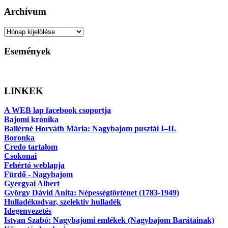
Archívum
Archívum
Események
LINKEK
A WEB lap facebook csoportja
Bajomi krónika
Ballérné Horváth Mária: Nagybajom pusztái I–II.
Boronka
Credo tartalom
Csokonai
Fehértó weblapja
Fürdő - Nagybajom
Gyergyai Albert
György Dávid Anita: Népességtörténet (1783-1949)
Hulladékudvar, szelektív hulladék
Idegenvezetés
Istvan Szabó: Nagybajomi emlékek (Nagybajom Barátainak)