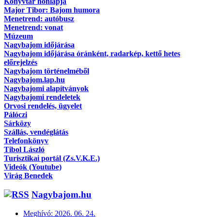
Könyvtár honlapja
Major Tibor: Bajom humora
Menetrend: autóbusz
Menetrend: vonat
Múzeum
Nagybajom időjárása
Nagybajom időjárása óránként, radarkép, kettő hetes
előrejelzés
Nagybajom történelméből
Nagybajom.lap.hu
Nagybajomi alapítványok
Nagybajomi rendeletek
Orvosi rendelés, ügyelet
Pálóczi
Sárközy
Szállás, vendéglátás
Telefonkönyv
Tibol László
Turisztikai portál (Zs.V.K.E.)
Videók (Youtube)
Virág Benedek
Nagybajom.hu
Meghívó: 2026. 06. 24.