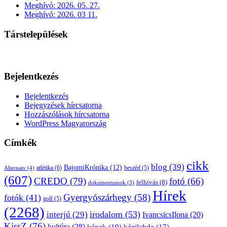
Meghívó: 2026. 05. 27.
Meghívó: 2026. 03 11.
Társtelepülések
Bejelentkezés
Bejelentkezés
Bejegyzések hírcsatorna
Hozzászólások hírcsatorna
WordPress Magyarország
Címkék
cikk
blog
(39)
BajomiKrónika
(12)
atlétika
(6)
beszéd
(5)
Alternaiv
(4)
(607)
CREDO
(79)
fotó
(66)
felhívás
(8)
dokumentumok
(3)
Hírek
Gyergyószárhegy
(58)
fotók
(41)
golf
(5)
(2268)
irodalom
(53)
interjú
(29)
IvancsicsIlona
(20)
KissZ
(76)
kultúra
(28)
képek
(19)