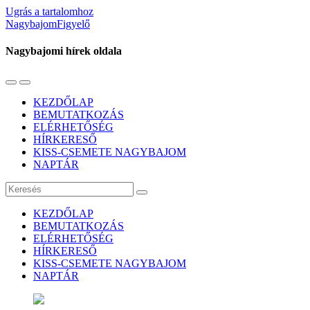
Ugrás a tartalomhoz
NagybajomFigyelő
Nagybajomi hírek oldala
Váltás
Használja
a
a
KEZDŐLAP
mobil
keresés
BEMUTATKOZÁS
menüre
mezőt
ELÉRHETŐSÉG
HÍRKERESŐ
KISS-CSEMETE NAGYBAJOM
NAPTÁR
Keresés
KEZDŐLAP
BEMUTATKOZÁS
ELÉRHETŐSÉG
HÍRKERESŐ
KISS-CSEMETE NAGYBAJOM
NAPTÁR