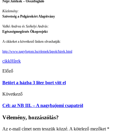
Népi Játékok – Összefoglaló
Közlemény:
Szövetség a Polgárokért Alapítvány
Valkó Andrea és Székelyi András:
Egészségmegőrzés Ökoprojekt
A cikkeket a következő linken olvashatják:
http://www.nagybajom.hu/elemek/lapok/hirek.html
cikk
Hírek
Előző
Betört a házba 3 liter bort vitt el
Következő
Cél: az NB III. – A nagybajomi csapatról
Vélemény, hozzászólás?
Az e-mail címet nem tesszük közzé.
A kötelező mezőket
*