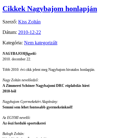
Cikkek Nagybajom honlapján
Szerző:
Kiss Zoltán
Dátum:
2010-12-22
Kategória:
Nem kategorizált
NAGYBAJOMfigyelő:
2010. december 22.
Több 2010. évi cikk jelent meg Nagybajom hivatalos honlapján.
Nagy Zoltán nevelőedző:
A Zimmerei Schöner Nagybajomi DRC röplabdás hírei
2010-ből
Nagybajom Gyermekekért Alapítvány:
Semmi sem lehet fontosabb gyermekeinknél!
Az EGYMI nevelői
:
Az őszi forduló sportsikerei
Balogh Zoltán: