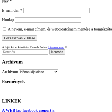
Név
*
E-mail cím
*
Honlap
A nevem, e-mail címem, és weboldalcímem mentése a böngészőb
A fejlécképet készítette: Balogh Zoltán
fotossrac.com
©
Keresés
Archívum
Archívum
Események
LINKEK
A WEB lap facebook csoportja