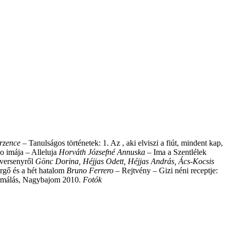
erzence –
Tanulságos történetek: 1. Az , aki elviszi a fiút, mindent kap,
o imája – Alleluja
Horváth Józsefné Annuska
– Ima a Szentlélek
versenyről
Gönc Dorina, Héjjas Odett, Héjjas András, Ács-Kocsis
rgő és a hét hatalom
Bruno Ferrero –
Rejtvény – Gizi néni receptje:
málás, Nagybajom 2010.
Fotók