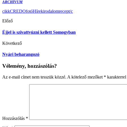
ARCHÍVUM
cikk
CREDO
fotó
Hírek
irodalom
recept/c
Előző
Éjjel is szivattyúzni kellett Somogyban
Következő
Nyári beharangozó
Vélemény, hozzászólás?
Az e-mail címet nem tesszük közzé.
A kötelező mezőket
*
karakterrel 
Hozzászólás
*