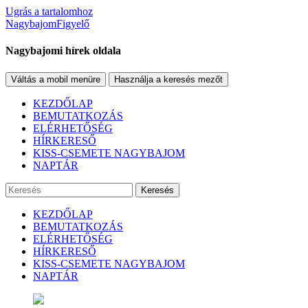
Ugrás a tartalomhoz
NagybajomFigyelő
Nagybajomi hírek oldala
Váltás a mobil menüre
Használja a keresés mezőt
KEZDŐLAP
BEMUTATKOZÁS
ELÉRHETŐSÉG
HÍRKERESŐ
KISS-CSEMETE NAGYBAJOM
NAPTÁR
Keresés
KEZDŐLAP
BEMUTATKOZÁS
ELÉRHETŐSÉG
HÍRKERESŐ
KISS-CSEMETE NAGYBAJOM
NAPTÁR