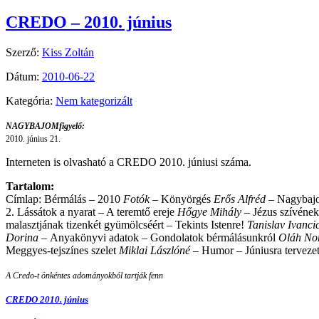
CREDO – 2010. június
Szerző:
Kiss Zoltán
Dátum:
2010-06-22
Kategória:
Nem kategorizált
NAGYBAJOMfigyelő:
2010. június 21.
Interneten is olvasható a CREDO 2010. júniusi száma.
Tartalom:
Címlap: Bérmálás – 2010
Fotók –
Könyörgés
Erős Alfréd –
Nagybajo
2. Lássátok a nyarat – A teremtő ereje
Hőgye Mihály –
Jézus szívének
malasztjának tizenkét gyümölcséért – Tekints Istenre!
Tanislav Ivanci
Dorina –
Anyakönyvi adatok – Gondolatok bérmálásunkról
Oláh No
Meggyes-tejszínes szelet
Miklai Lászlóné –
Humor – Júniusra terveze
A Credo-t önkéntes adományokból tartják fenn
CREDO 2010. június