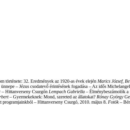
m története: 32. Eredmények az 1920-as évek elején
Marics József, B
 ünnepe – Jézus csodatevő érintésének fogadása – Az idős Michelangel
c –
Hittanverseny Csurgón
Lempach Gabriella –
Élménybeszámolók a 
rbert –
Gyermekeknek: Mond, szereted az állatokat?
Rónay György
Ge
tt programjainkból – Hittanverseny Csurgó, 2010. május 8.
Fotók –
Bér