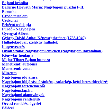
Bajomi krónika
Ballérné Horváth Mária: Nagybajom pusztái I–II.
Boronka
Credo tartalom
Csokonai
Fehértó weblapja
Fürdő - Nagybajom
Gyergyai Albert
György Dávid Anita: Népességtörténet (1783-1949)
Hulladékudvar, szelektív hulladék
Idegenvezetés
Istvan Szabó: Nagybajomi emlékek (Nagybajom Barátainak)
Könyvtár honlapja
Major Tibor: Bajom humora
Menetrend: autóbusz
Menetrend: vonat
Múzeum
Nagybajom időjárása
Nagybajom időjárása óránként, radarkép, kettő hetes előrejelzés
Nagybajom történelméből
Nagybajom.lap.hu
Nagybajomi alapítványok
Nagybajomi rendeletek
Orvosi rendelés, ügyelet
Pálóczi