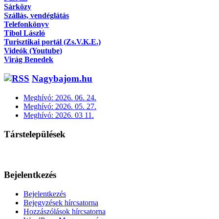
Sárközy
Szállás, vendéglátás
Telefonkönyv
Tibol László
Turisztikai portál (Zs.V.K.E.)
Videók (Youtube)
Virág Benedek
Nagybajom.hu
Meghívó: 2026. 06. 24.
Meghívó: 2026. 05. 27.
Meghívó: 2026. 03 11.
Társtelepülések
Bejelentkezés
Bejelentkezés
Bejegyzések hírcsatorna
Hozzászólások hírcsatorna