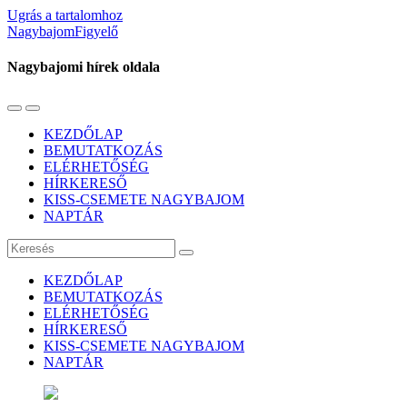
Ugrás a tartalomhoz
NagybajomFigyelő
Nagybajomi hírek oldala
Váltás
Használja
a
a
KEZDŐLAP
mobil
keresés
BEMUTATKOZÁS
menüre
mezőt
ELÉRHETŐSÉG
HÍRKERESŐ
KISS-CSEMETE NAGYBAJOM
NAPTÁR
Keresés
KEZDŐLAP
BEMUTATKOZÁS
ELÉRHETŐSÉG
HÍRKERESŐ
KISS-CSEMETE NAGYBAJOM
NAPTÁR