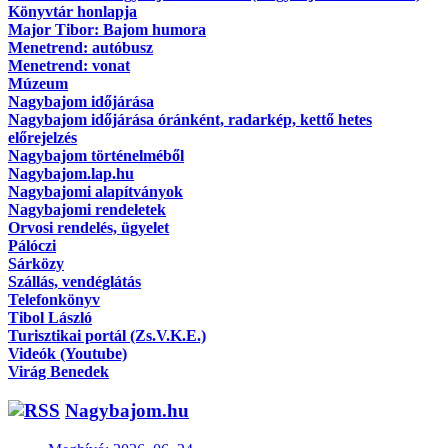
Könyvtár honlapja
Major Tibor: Bajom humora
Menetrend: autóbusz
Menetrend: vonat
Múzeum
Nagybajom időjárása
Nagybajom időjárása óránként, radarkép, kettő hetes
előrejelzés
Nagybajom történelméből
Nagybajom.lap.hu
Nagybajomi alapítványok
Nagybajomi rendeletek
Orvosi rendelés, ügyelet
Pálóczi
Sárközy
Szállás, vendéglátás
Telefonkönyv
Tibol László
Turisztikai portál (Zs.V.K.E.)
Videók (Youtube)
Virág Benedek
Nagybajom.hu