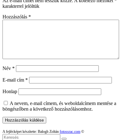
Az e-mail címet nem tesszük közzé.
A kötelező mezőket
*
karakterrel jelöltük
Hozzászólás
*
Név
*
E-mail cím
*
Honlap
A nevem, e-mail címem, és weboldalcímem mentése a
böngészőben a következő hozzászólásomhoz.
A fejlécképet készítette: Balogh Zoltán
fotossrac.com
©