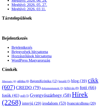
Meghívó: 2026. 06. 24.
Meghívó: 2026. 05. 27.
Meghívó: 2026. 03 11.
Társtelepülések
Bejelentkezés
Bejelentkezés
Bejegyzések hírcsatorna
Hozzászólások hírcsatorna
WordPress Magyarország
Címkék
cikk
blog
(39)
BajomiKrónika
(12)
atlétika
(6)
beszéd
(5)
Alternaiv
(4)
(607)
CREDO
(79)
fotó
(66)
felhívás
(8)
dokumentumok
(3)
Hírek
Gyergyószárhegy
(58)
fotók
(41)
golf
(5)
(2268)
irodalom
(53)
interjú
(29)
IvancsicsIlona
(20)