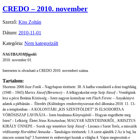
CREDO – 2010. november
Szerző:
Kiss Zoltán
Dátum:
2010-11-01
Kategória:
Nem kategorizált
NAGYBAJOMfigyelő:
2010. november 01.
Interneten is olvasható a CREDO 2010. novemberi száma.
Tartalom:
Shortens 2006 ősze
Fotók –
Nagybajom története: 38. A hadba vonulástól a doni tragédiáig
(1940 – 1943)
Marics József (Berzence) –
A lelkigyakorlat ereje
Szép József
– Vendégünk
lesz a pécsi Betánia Közösség – Isten nagyon komolyan vett
Flach Ferenc –
Anyakönyvi
adatok a plébánián – Ébredés (Különleges rendezvénysorozat első állomása 2010. 11. 13-
án a templomban – A KOLONTÁRI „KIS SZENTFÖLDET” IS ELSODORTA A
VÖRÖSISZAP LAVINÁJA – Isten bizalmasa
Könyvajánló –
Hogyan engedhette meg
Isten? – Lelkiség: Életet Jézus Krisztusban; MAGYAR SZENTJEINKRŐL ; KRISZTUS
KIRÁLY ÜNNEPE – Sorok egy temetésre
Szép József –
Liseaux-i Szent Teréz, a missziók
védőszentje
Horváthné Annuska –
Tanulságos történetek: 1.A szent ajándék 2.Az is baj, ha
nincsen semmi baj? 3.Szeretetet és emberséget hoztak a világba 4. Vajon megteszünk-e