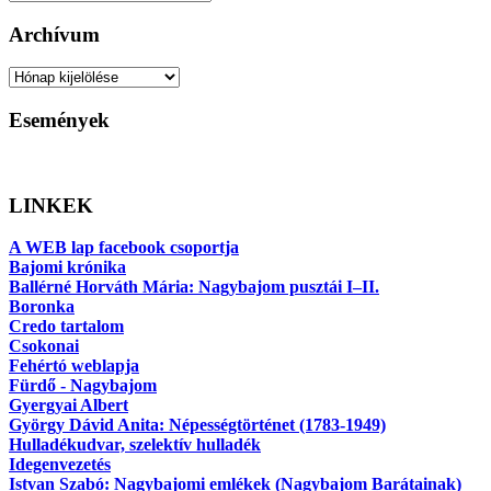
Keresés
Archívum
Archívum
Események
LINKEK
A WEB lap facebook csoportja
Bajomi krónika
Ballérné Horváth Mária: Nagybajom pusztái I–II.
Boronka
Credo tartalom
Csokonai
Fehértó weblapja
Fürdő - Nagybajom
Gyergyai Albert
György Dávid Anita: Népességtörténet (1783-1949)
Hulladékudvar, szelektív hulladék
Idegenvezetés
Istvan Szabó: Nagybajomi emlékek (Nagybajom Barátainak)