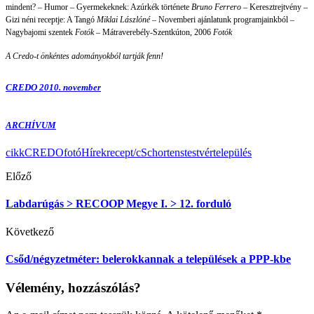
mindent? – Humor – Gyermekeknek: Azúrkék története
Bruno Ferrero –
Keresztrejtvény –
Gizi néni receptje: A Tangó
Miklai Lászlóné –
Novemberi ajánlatunk programjainkból –
Nagybajomi szentek
Fotók –
Mátraverebély-Szentkúton, 2006
Fotók
A Credo-t önkéntes adományokból tartják fenn!
CREDO 2010. november
ARCHÍVUM
cikk
CREDO
fotó
Hírek
recept/c
Schortens
testvértelepülés
Előző
Labdarúgás > RECOOP Megye I. > 12. forduló
Következő
Csőd/négyzetméter: belerokkannak a települések a PPP-kbe
Vélemény, hozzászólás?