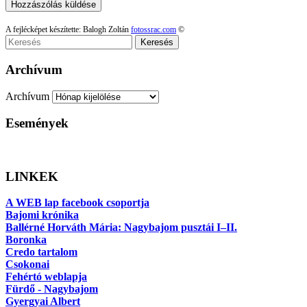
A fejlécképet készítette: Balogh Zoltán
fotossrac.com
©
Keresés
Archívum
Archívum
Események
LINKEK
A WEB lap facebook csoportja
Bajomi krónika
Ballérné Horváth Mária: Nagybajom pusztái I–II.
Boronka
Credo tartalom
Csokonai
Fehértó weblapja
Fürdő - Nagybajom
Gyergyai Albert