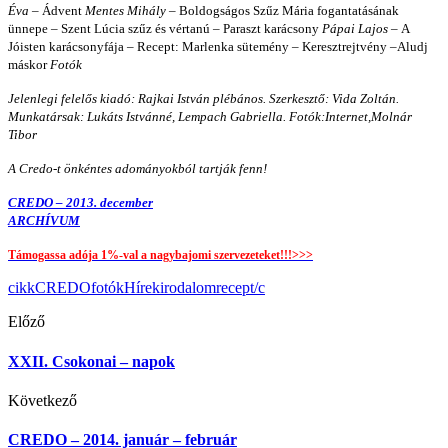
Éva –
Ádvent
Mentes Mihály –
Boldogságos Szűz Mária fogantatásának
ünnepe – Szent Lúcia szűz és vértanú – Paraszt karácsony
Pápai Lajos –
A
Jóisten karácsonyfája – Recept: Marlenka sütemény – Keresztrejtvény –Aludj
máskor
Fotók
Jelenlegi felelős kiadó: Rajkai István plébános. Szerkesztő: Vida Zoltán.
Munkatársak: Lukáts Istvánné, Lempach Gabriella. Fotók:Internet,Molnár
Tibor
A Credo-t önkéntes adományokból tartják fenn!
CREDO – 2013. december
ARCHÍVUM
Támogassa adója 1%-val a nagybajomi szervezeteket!!!>>>
cikk
CREDO
fotók
Hírek
irodalom
recept/c
Előző
XXII. Csokonai – napok
Következő
CREDO – 2014. január – február