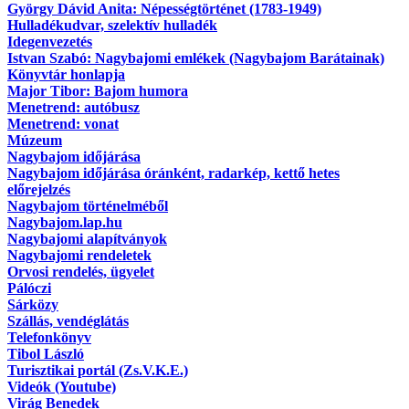
György Dávid Anita: Népességtörténet (1783-1949)
Hulladékudvar, szelektív hulladék
Idegenvezetés
Istvan Szabó: Nagybajomi emlékek (Nagybajom Barátainak)
Könyvtár honlapja
Major Tibor: Bajom humora
Menetrend: autóbusz
Menetrend: vonat
Múzeum
Nagybajom időjárása
Nagybajom időjárása óránként, radarkép, kettő hetes
előrejelzés
Nagybajom történelméből
Nagybajom.lap.hu
Nagybajomi alapítványok
Nagybajomi rendeletek
Orvosi rendelés, ügyelet
Pálóczi
Sárközy
Szállás, vendéglátás
Telefonkönyv
Tibol László
Turisztikai portál (Zs.V.K.E.)
Videók (Youtube)
Virág Benedek