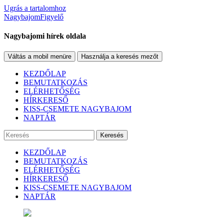
Ugrás a tartalomhoz
NagybajomFigyelő
Nagybajomi hírek oldala
Váltás a mobil menüre
Használja a keresés mezőt
KEZDŐLAP
BEMUTATKOZÁS
ELÉRHETŐSÉG
HÍRKERESŐ
KISS-CSEMETE NAGYBAJOM
NAPTÁR
Keresés
KEZDŐLAP
BEMUTATKOZÁS
ELÉRHETŐSÉG
HÍRKERESŐ
KISS-CSEMETE NAGYBAJOM
NAPTÁR