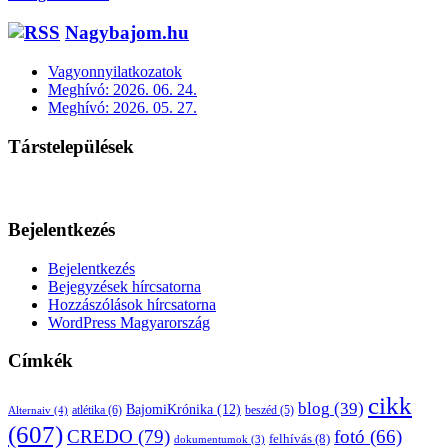
Nagybajom.hu
Vagyonnyilatkozatok
Meghívó: 2026. 06. 24.
Meghívó: 2026. 05. 27.
Társtelepülések
Bejelentkezés
Bejelentkezés
Bejegyzések hírcsatorna
Hozzászólások hírcsatorna
WordPress Magyarország
Címkék
cikk
blog
(39)
BajomiKrónika
(12)
atlétika
(6)
beszéd
(5)
Alternaiv
(4)
(607)
CREDO
(79)
fotó
(66)
felhívás
(8)
dokumentumok
(3)