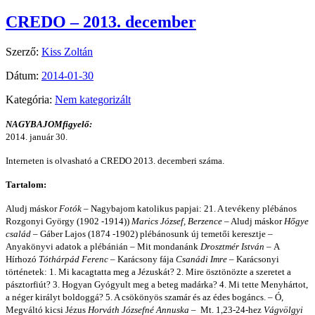
CREDO – 2013. december
Szerző:
Kiss Zoltán
Dátum:
2014-01-30
Kategória:
Nem kategorizált
NAGYBAJOMfigyelő:
2014. január 30.
Interneten is olvasható a CREDO 2013. decemberi száma.
Tartalom:
Aludj máskor
Fotók –
Nagybajom katolikus papjai: 21. A tevékeny plébános
Rozgonyi György (1902 -1914))
Marics József, Berzence –
Aludj máskor
Hőgye
család –
Gáber Lajos (1874 -1902) plébánosunk új temetői keresztje –
Anyakönyvi adatok a plébánián – Mit mondanánk
Drosztmér István –
A
Hírhozó
Tóthárpád Ferenc –
Karácsony fája
Csanádi Imre –
Karácsonyi
történetek: 1. Mi kacagtatta meg a Jézuskát? 2. Mire ösztönözte a szeretet a
pásztorfiút? 3. Hogyan Gyógyult meg a beteg madárka? 4. Mi tette Menyhártot,
a néger királyt boldoggá? 5. A csökönyös szamár és az édes bogáncs. – Ó,
Megváltó kicsi Jézus
Horváth Józsefné Annuska –
Mt. 1,23-24-hez
Vágvölgyi