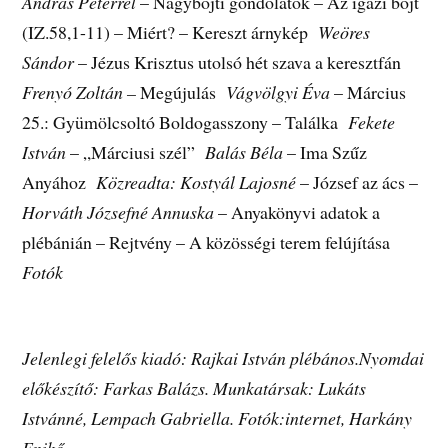
András Péterrel
– Nagyböjti gondolatok – Az igazi böjt
(IZ.58,1-11) – Miért? – Kereszt árnykép
Weöres
Sándor
– Jézus Krisztus utolsó hét szava a keresztfán
Frenyó Zoltán –
Megújulás
Vágvölgyi Éva
– Március
25.: Gyümölcsoltó Boldogasszony – Találka
Fekete
István
– „Márciusi szél”
Balás Béla
– Ima Szűz
Anyához
Közreadta: Kostyál Lajosné
– József az ács –
Horváth Józsefné Annuska
– Anyakönyvi adatok a
plébánián – Rejtvény – A közösségi terem felújítása
Fotók
Jelenlegi felelős kiadó: Rajkai István plébános.Nyomdai
előkészítő: Farkas Balázs. Munkatársak: Lukáts
Istvánné, Lempach Gabriella. Fotók:internet, Harkány