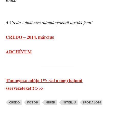
Enikő
A Credo-t önkéntes adományokból tartják fenn!
CREDO – 2014. március
ARCHÍVUM
Támogassa adója 1%-val a nagybajomi
szervezeteket!!!>>>
CREDO
FOTÓK
HÍREK
INTERJÚ
IRODALOM