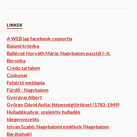
LINKEK
A WEB lap facebook csoportja
Bajomi krónika
Ballérné Horváth Mária: Nagybajom pusztái I–II.
Boronka
Credo tartalom
Csokonai
Fehértó weblapja
Fürdő - Nagybajom
Gyergyai Albert
György Dávid Anita: Népességtörténet (1783-1949)
Hulladékudvar, szelektív hulladék
Idegenvezetés
Istvan Szabó: Nagybajomi emlékek (Nagybajom
Barátainak)