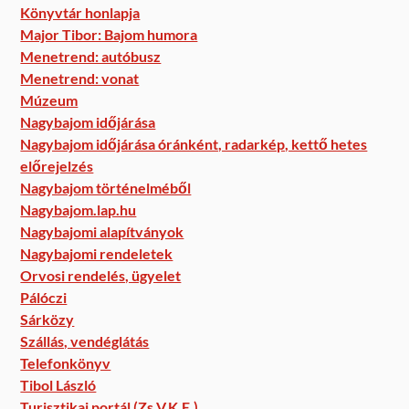
Könyvtár honlapja
Major Tibor: Bajom humora
Menetrend: autóbusz
Menetrend: vonat
Múzeum
Nagybajom időjárása
Nagybajom időjárása óránként, radarkép, kettő hetes
előrejelzés
Nagybajom történelméből
Nagybajom.lap.hu
Nagybajomi alapítványok
Nagybajomi rendeletek
Orvosi rendelés, ügyelet
Pálóczi
Sárközy
Szállás, vendéglátás
Telefonkönyv
Tibol László
Turisztikai portál (Zs.V.K.E.)