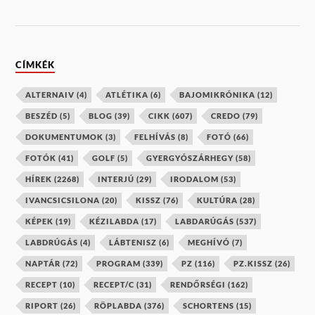
CÍMKÉK
ALTERNAIV
(4)
ATLÉTIKA
(6)
BAJOMIKRÓNIKA
(12)
BESZÉD
(5)
BLOG
(39)
CIKK
(607)
CREDO
(79)
DOKUMENTUMOK
(3)
FELHÍVÁS
(8)
FOTÓ
(66)
FOTÓK
(41)
GOLF
(5)
GYERGYÓSZÁRHEGY
(58)
HÍREK
(2268)
INTERJÚ
(29)
IRODALOM
(53)
IVANCSICSILONA
(20)
KISSZ
(76)
KULTÚRA
(28)
KÉPEK
(19)
KÉZILABDA
(17)
LABDARÚGÁS
(537)
LABDRÚGÁS
(4)
LÁBTENISZ
(6)
MEGHÍVÓ
(7)
NAPTÁR
(72)
PROGRAM
(339)
PZ
(116)
PZ.KISSZ
(26)
RECEPT
(10)
RECEPT/C
(31)
RENDŐRSÉGI
(162)
RIPORT
(26)
RÖPLABDA
(376)
SCHORTENS
(15)