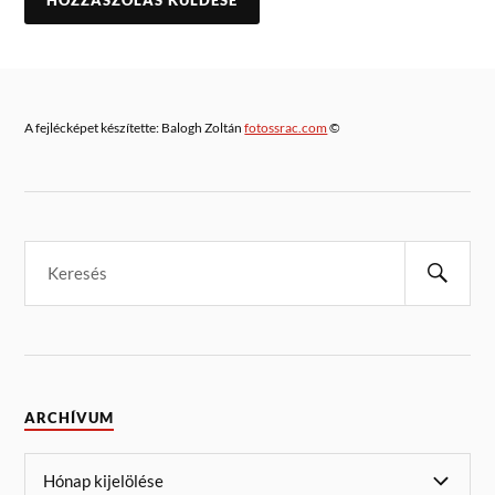
A fejlécképet készítette: Balogh Zoltán
fotossrac.com
©
ARCHÍVUM