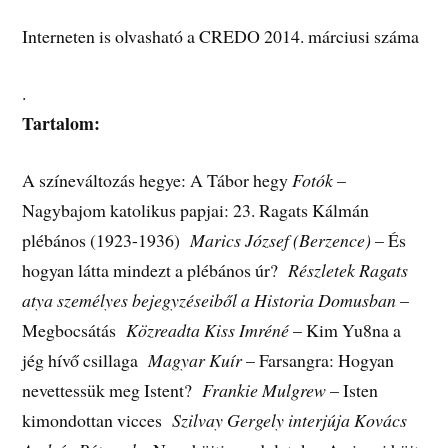
Interneten is olvasható a CREDO 2014. márciusi száma
.
Tartalom:
A színeváltozás hegye: A Tábor hegy
Fotók
–
Nagybajom katolikus papjai: 23. Ragats Kálmán
plébános (1923-1936)
Marics József (Berzence)
– És
hogyan látta mindezt a plébános úr?
Részletek Ragats
atya személyes bejegyzéseiből a Historia Domusban
–
Megbocsátás
Közreadta Kiss Imréné
– Kim Yu8na a
jég hívő csillaga
Magyar Kuír
– Farsangra: Hogyan
nevettessük meg Istent?
Frankie Mulgrew
– Isten
kimondottan vicces
Szilvay Gergely interjúja Kovács