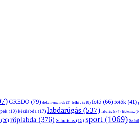
07)
CREDO
(79)
fotó
(66)
fotók
(41)
felhívás
(8)
dokumentumok
(3)
labdarúgás
(537)
épek
(19)
kézilabda
(17)
lábtenisz
(6
labdrúgás
(4)
sport
(1069)
röplabda
(376)
(26)
Schortens
(15)
Szabó