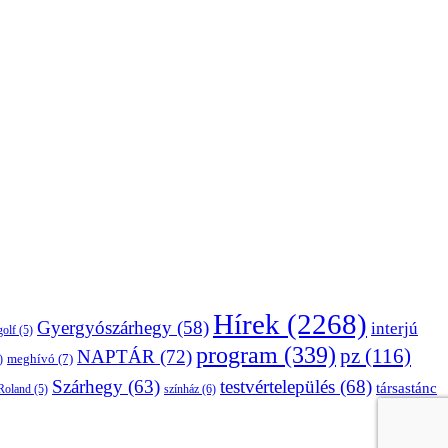
Hírek
(2268)
Gyergyószárhegy
(58)
interjú
golf
(5)
program
(339)
pz
(116)
NAPTÁR
(72)
)
meghívó
(7)
Szárhegy
(63)
testvértelepülés
(68)
társastánc
Roland
(5)
színház
(6)