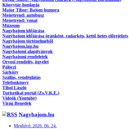
Könyvtár honlapja
Major Tibor: Bajom humora
Menetrend: autóbusz
Menetrend: vonat
Múzeum
Nagybajom időjárása
Nagybajom időjárása óránként, radarkép, kettő hetes előrejelzés
Nagybajom történelméből
Nagybajom.lap.hu
Nagybajomi alapítványok
Nagybajomi rendeletek
Orvosi rendelés, ügyelet
Pálóczi
Sárközy
Szállás, vendéglátás
Telefonkönyv
Tibol László
Turisztikai portál (Zs.V.K.E.)
Videók (Youtube)
Virág Benedek
Nagybajom.hu
Meghívó: 2026. 06. 24.