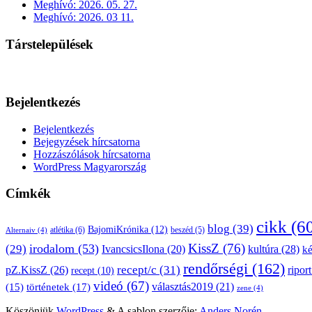
Meghívó: 2026. 05. 27.
Meghívó: 2026. 03 11.
Társtelepülések
Bejelentkezés
Bejelentkezés
Bejegyzések hírcsatorna
Hozzászólások hírcsatorna
WordPress Magyarország
Címkék
cikk
(6
blog
(39)
BajomiKrónika
(12)
atlétika
(6)
beszéd
(5)
Alternaiv
(4)
KissZ
(76)
irodalom
(53)
(29)
kultúra
(28)
IvancsicsIlona
(20)
k
rendőrségi
(162)
pZ.KissZ
(26)
recept/c
(31)
riport
recept
(10)
videó
(67)
választás2019
(21)
(15)
történetek
(17)
zene
(4)
Köszönjük
WordPress
&
A sablon szerzője:
Anders Norén