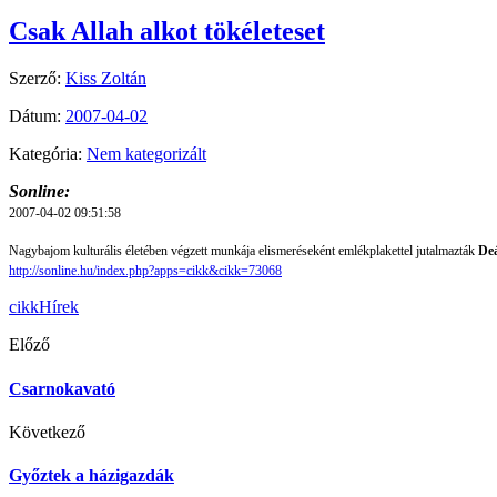
Csak Allah alkot tökéleteset
Szerző:
Kiss Zoltán
Dátum:
2007-04-02
Kategória:
Nem kategorizált
Sonline:
2007-04-02 09:51:58
Nagybajom kulturális életében végzett munkája elismeréseként emlékplakettel jutalmazták
Deá
http://sonline.hu/index.php?apps=cikk&cikk=73068
cikk
Hírek
Előző
Csarnokavató
Következő
Győztek a házigazdák