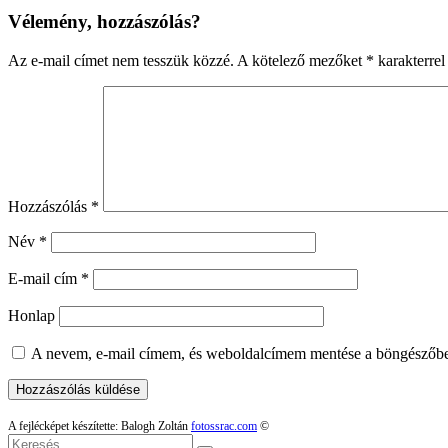
Vélemény, hozzászólás?
Az e-mail címet nem tesszük közzé.
A kötelező mezőket
*
karakterrel 
Hozzászólás
*
Név
*
E-mail cím
*
Honlap
A nevem, e-mail címem, és weboldalcímem mentése a böngészőb
A fejlécképet készítette: Balogh Zoltán
fotossrac.com
©