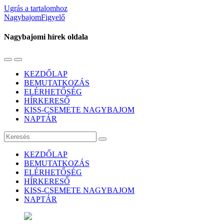
Ugrás a tartalomhoz
NagybajomFigyelő
Nagybajomi hírek oldala
Váltás
Használja
a
a
KEZDŐLAP
mobil
keresés
BEMUTATKOZÁS
menüre
mezőt
ELÉRHETŐSÉG
HÍRKERESŐ
KISS-CSEMETE NAGYBAJOM
NAPTÁR
Keresés
KEZDŐLAP
BEMUTATKOZÁS
ELÉRHETŐSÉG
HÍRKERESŐ
KISS-CSEMETE NAGYBAJOM
NAPTÁR