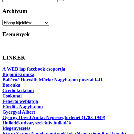
Keresés
Archívum
Archívum
Események
LINKEK
A WEB lap facebook csoportja
Bajomi krónika
Ballérné Horváth Mária: Nagybajom pusztái I–II.
Boronka
Credo tartalom
Csokonai
Fehértó weblapja
Fürdő - Nagybajom
Gyergyai Albert
György Dávid Anita: Népességtörténet (1783-1949)
Hulladékudvar, szelektív hulladék
Idegenvezetés
Istvan Szabó: Nagybajomi emlékek (Nagybajom Barátainak)