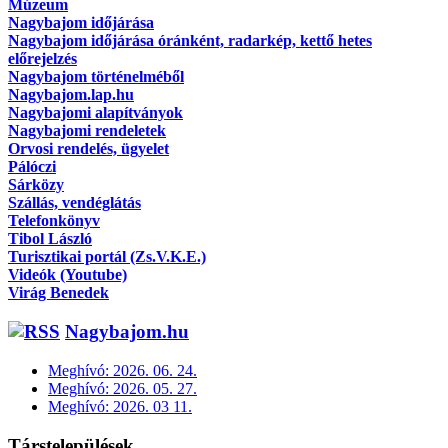
Múzeum
Nagybajom időjárása
Nagybajom időjárása óránként, radarkép, kettő hetes
előrejelzés
Nagybajom történelméből
Nagybajom.lap.hu
Nagybajomi alapítványok
Nagybajomi rendeletek
Orvosi rendelés, ügyelet
Pálóczi
Sárközy
Szállás, vendéglátás
Telefonkönyv
Tibol László
Turisztikai portál (Zs.V.K.E.)
Videók (Youtube)
Virág Benedek
Nagybajom.hu
Meghívó: 2026. 06. 24.
Meghívó: 2026. 05. 27.
Meghívó: 2026. 03 11.
Társtelepülések