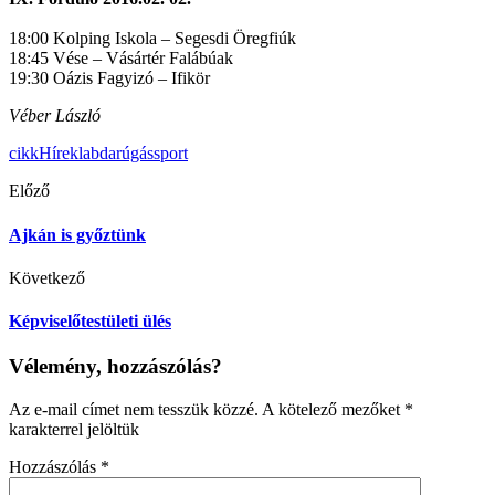
18:00 Kolping Iskola – Segesdi Öregfiúk
18:45 Vése – Vásártér Falábúak
19:30 Oázis Fagyizó – Ifikör
Véber László
cikk
Hírek
labdarúgás
sport
Előző
Ajkán is győztünk
Következő
Képviselőtestületi ülés
Vélemény, hozzászólás?
Az e-mail címet nem tesszük közzé.
A kötelező mezőket
*
karakterrel jelöltük
Hozzászólás
*