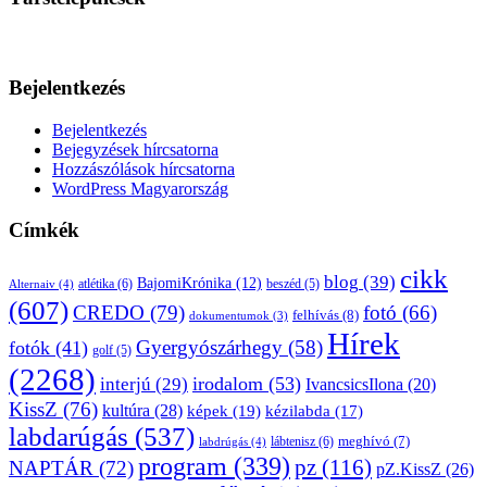
Bejelentkezés
Bejelentkezés
Bejegyzések hírcsatorna
Hozzászólások hírcsatorna
WordPress Magyarország
Címkék
cikk
blog
(39)
BajomiKrónika
(12)
atlétika
(6)
beszéd
(5)
Alternaiv
(4)
(607)
CREDO
(79)
fotó
(66)
felhívás
(8)
dokumentumok
(3)
Hírek
Gyergyószárhegy
(58)
fotók
(41)
golf
(5)
(2268)
irodalom
(53)
interjú
(29)
IvancsicsIlona
(20)
KissZ
(76)
kultúra
(28)
képek
(19)
kézilabda
(17)
labdarúgás
(537)
lábtenisz
(6)
meghívó
(7)
labdrúgás
(4)
program
(339)
pz
(116)
NAPTÁR
(72)
pZ.KissZ
(26)