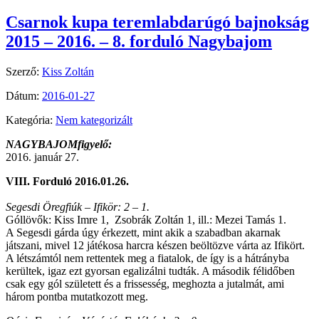
Csarnok kupa teremlabdarúgó bajnokság
2015 – 2016. – 8. forduló Nagybajom
Szerző:
Kiss Zoltán
Dátum:
2016-01-27
Kategória:
Nem kategorizált
NAGYBAJOMfigyelő:
2016. január 27.
VIII. Forduló 2016.01.26.
Segesdi Öregfiúk – Ifikör: 2 – 1.
Góllövők: Kiss Imre 1, Zsobrák Zoltán 1, ill.: Mezei Tamás 1.
A Segesdi gárda úgy érkezett, mint akik a szabadban akarnak
játszani, mivel 12 játékosa harcra készen beöltözve várta az Ifikört.
A létszámtól nem rettentek meg a fiatalok, de így is a hátrányba
kerültek, igaz ezt gyorsan egalizálni tudták. A második félidőben
csak egy gól született és a frissesség, meghozta a jutalmát, ami
három pontba mutatkozott meg.