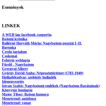
Események
LINKEK
A WEB lap facebook csoportja
Bajomi krónika
Ballérné Horváth Mária: Nagybajom pusztái I–II.
Boronka
Credo tartalom
Csokonai
Fehértó weblapja
Fürdő - Nagybajom
Gyergyai Albert
György Dávid Anita: Népességtörténet (1783-1949)
Hulladékudvar, szelektív hulladék
Idegenvezetés
Istvan Szabó: Nagybajomi emlékek (Nagybajom Barátainak)
Könyvtár honlapja
Major Tibor: Bajom humora
Menetrend: autóbusz
Menetrend: vonat