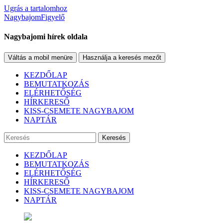
Ugrás a tartalomhoz
NagybajomFigyelő
Nagybajomi hírek oldala
Váltás a mobil menüre
Használja a keresés mezőt
KEZDŐLAP
BEMUTATKOZÁS
ELÉRHETŐSÉG
HÍRKERESŐ
KISS-CSEMETE NAGYBAJOM
NAPTÁR
Keresés
KEZDŐLAP
BEMUTATKOZÁS
ELÉRHETŐSÉG
HÍRKERESŐ
KISS-CSEMETE NAGYBAJOM
NAPTÁR