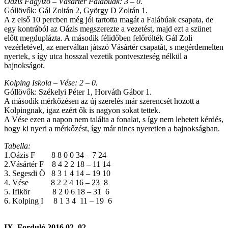
Oázis Fagyizó – Vásártér Falábúak: 3 – 0.
Góllövők: Gál Zoltán 2, György D Zoltán 1.
A z első 10 percben még jól tartotta magát a Falábúak csapata, de
egy kontrából az Oázis megszerezte a vezetést, majd ezt a szünet
előtt megduplázta. A második félidőben felőrölték Gál Zoli
vezérletével, az enerváltan játszó Vásártér csapatát, s megérdemelten
nyertek, s így utca hosszal vezetik pontveszteség nélkül a
bajnokságot.
Kolping Iskola – Vése: 2 – 0.
Góllövők: Székelyi Péter 1, Horváth Gábor 1.
A második mérkőzésen az új szerelés már szerencsét hozott a
Kolpingnak, igaz ezért ők is nagyon sokat tettek.
A Vése ezen a napon nem találta a fonalat, s így nem lehetett kérdés,
hogy ki nyeri a mérkőzést, így már nincs nyeretlen a bajnokságban.
Tabella:
1.Oázis F 8 8 0 0 34 – 7 24
2.Vásártér F 8 4 2 2 18 – 11 14
3. Segesdi Ö 8 3 1 4 14 – 19 10
4. Vése 8 2 2 4 16 – 23 8
5. Ifikör 8 2 0 6 18 – 31 6
6. Kolping I 8 1 3 4 11 – 19 6
IX. Forduló 2016.02. 02.