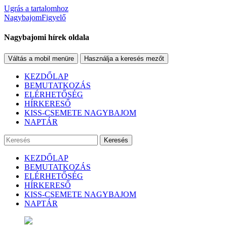
Ugrás a tartalomhoz
NagybajomFigyelő
Nagybajomi hírek oldala
Váltás a mobil menüre
Használja a keresés mezőt
KEZDŐLAP
BEMUTATKOZÁS
ELÉRHETŐSÉG
HÍRKERESŐ
KISS-CSEMETE NAGYBAJOM
NAPTÁR
Keresés
KEZDŐLAP
BEMUTATKOZÁS
ELÉRHETŐSÉG
HÍRKERESŐ
KISS-CSEMETE NAGYBAJOM
NAPTÁR