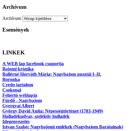
Archívum
Archívum
Események
LINKEK
A WEB lap facebook csoportja
Bajomi krónika
Ballérné Horváth Mária: Nagybajom pusztái I–II.
Boronka
Credo tartalom
Csokonai
Fehértó weblapja
Fürdő - Nagybajom
Gyergyai Albert
György Dávid Anita: Népességtörténet (1783-1949)
Hulladékudvar, szelektív hulladék
Idegenvezetés
Istvan Szabó: Nagybajomi emlékek (Nagybajom Barátainak)