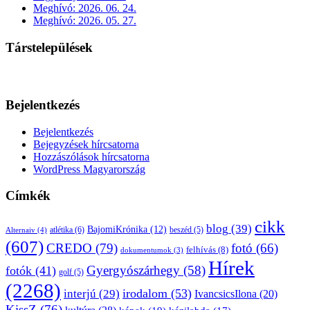
Meghívó: 2026. 06. 24.
Meghívó: 2026. 05. 27.
Társtelepülések
Bejelentkezés
Bejelentkezés
Bejegyzések hírcsatorna
Hozzászólások hírcsatorna
WordPress Magyarország
Címkék
cikk
blog
(39)
BajomiKrónika
(12)
atlétika
(6)
beszéd
(5)
Alternaiv
(4)
(607)
CREDO
(79)
fotó
(66)
felhívás
(8)
dokumentumok
(3)
Hírek
Gyergyószárhegy
(58)
fotók
(41)
golf
(5)
(2268)
irodalom
(53)
interjú
(29)
IvancsicsIlona
(20)
KissZ
(76)