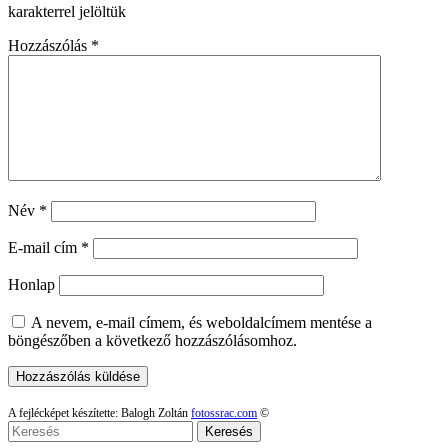
karakterrel jelöltük
Hozzászólás
*
Név
*
E-mail cím
*
Honlap
A nevem, e-mail címem, és weboldalcímem mentése a
böngészőben a következő hozzászólásomhoz.
A fejlécképet készítette: Balogh Zoltán
fotossrac.com
©
Keresés