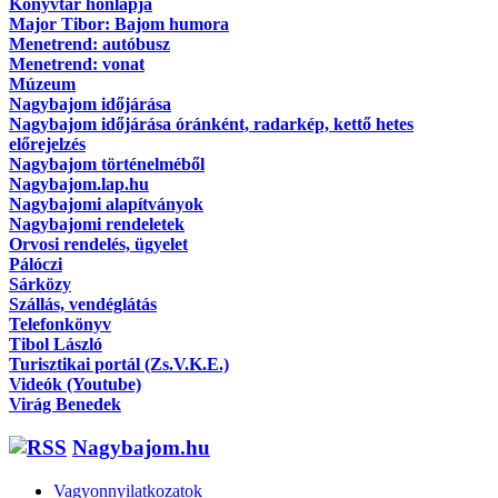
Könyvtár honlapja
Major Tibor: Bajom humora
Menetrend: autóbusz
Menetrend: vonat
Múzeum
Nagybajom időjárása
Nagybajom időjárása óránként, radarkép, kettő hetes
előrejelzés
Nagybajom történelméből
Nagybajom.lap.hu
Nagybajomi alapítványok
Nagybajomi rendeletek
Orvosi rendelés, ügyelet
Pálóczi
Sárközy
Szállás, vendéglátás
Telefonkönyv
Tibol László
Turisztikai portál (Zs.V.K.E.)
Videók (Youtube)
Virág Benedek
Nagybajom.hu
Vagyonnyilatkozatok