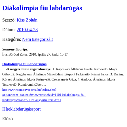
Diákolimpia fiú labdarúgás
Szerző:
Kiss Zoltán
Dátum:
2010-04-28
Kategória:
Nem kategorizált
Somogy Sportja:
Írta: Böröczi Zoltán 2010. április 27. kedd, 15:17
Diákolimpia fiú labdarúgás
…-A megyei döntő végeredménye:
1. Kaposvári Általános Iskola Testnevelő: Major
Gábor, 2. Nagybajom, Általános Művelődési Központ Felkészítő: Récsei János, 3. Darány,
Körzeti Általános Iskola Testnevelő: Cseresznyés Géza, 4. Andocs, Általános Iskola
Testnevelő: Komáromi Róbert…
http://www.somogysportja.hu/index.php?
option=com_content&view=article&id=11011:diakolimpia-fiu-
labdarugas&catid=271:diaksport&Itemid=61
Hírek
labdarúgás
sport
Előző