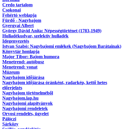
Credo tartalom
Csokonai
Fehértó weblapja
Fürdő - Nagybajom
Gyergyai Albert
György Dávid Anita: Népességtörténet (1783-1949)
Hulladékudvar, szelektív hulladék
Idegenvezetés
Istvan Szabó: Nagybajomi emlékek (Nagybajom Barátainak)
Könyvtár honlapja
Major Tibor: Bajom humora
Menetrend: autóbusz
Menetrend: vonat
Múzeum
Nagybajom időjárása
Nagybajom időjárása óránként, radarkép, kettő hetes
előrejelzés
Nagybajom történelméből
Nagybajom.lap.hu
Nagybajomi alapítványok
Nagybajomi rendeletek
Orvosi rendelés, ügyelet
Pálóczi
Sárközy