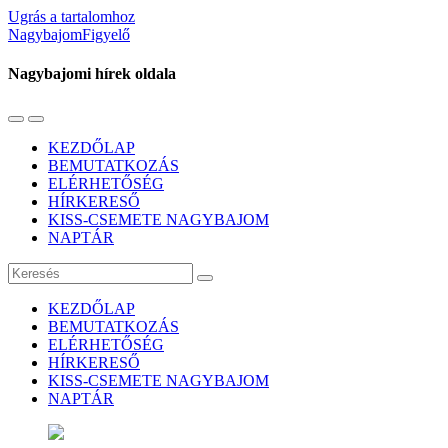
Ugrás a tartalomhoz
NagybajomFigyelő
Nagybajomi hírek oldala
Váltás
Használja
a
a
KEZDŐLAP
mobil
keresés
BEMUTATKOZÁS
menüre
mezőt
ELÉRHETŐSÉG
HÍRKERESŐ
KISS-CSEMETE NAGYBAJOM
NAPTÁR
Keresés
KEZDŐLAP
BEMUTATKOZÁS
ELÉRHETŐSÉG
HÍRKERESŐ
KISS-CSEMETE NAGYBAJOM
NAPTÁR