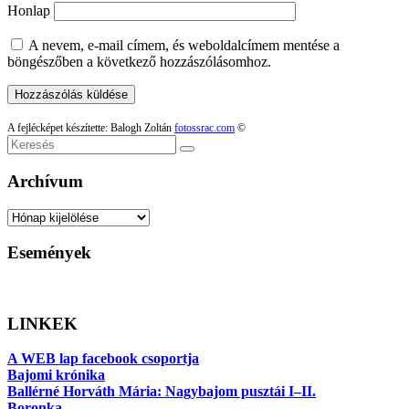
Honlap
A nevem, e-mail címem, és weboldalcímem mentése a
böngészőben a következő hozzászólásomhoz.
A fejlécképet készítette: Balogh Zoltán
fotossrac.com
©
Keresés
Archívum
Archívum
Események
LINKEK
A WEB lap facebook csoportja
Bajomi krónika
Ballérné Horváth Mária: Nagybajom pusztái I–II.
Boronka