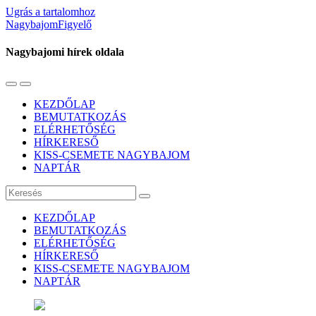
Ugrás a tartalomhoz
NagybajomFigyelő
Nagybajomi hírek oldala
Váltás
Használja
a
a
KEZDŐLAP
mobil
keresés
BEMUTATKOZÁS
menüre
mezőt
ELÉRHETŐSÉG
HÍRKERESŐ
KISS-CSEMETE NAGYBAJOM
NAPTÁR
Keresés
KEZDŐLAP
BEMUTATKOZÁS
ELÉRHETŐSÉG
HÍRKERESŐ
KISS-CSEMETE NAGYBAJOM
NAPTÁR