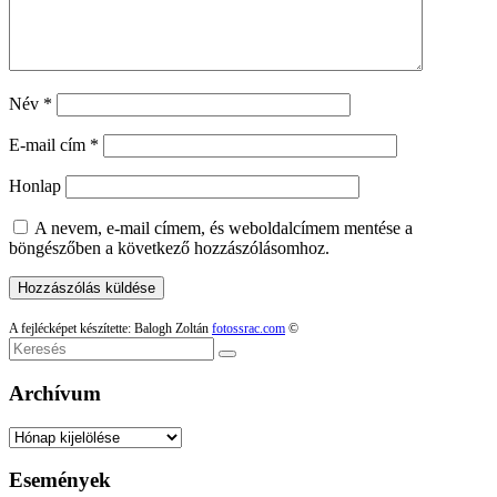
Név
*
E-mail cím
*
Honlap
A nevem, e-mail címem, és weboldalcímem mentése a
böngészőben a következő hozzászólásomhoz.
A fejlécképet készítette: Balogh Zoltán
fotossrac.com
©
Keresés
Archívum
Archívum
Események