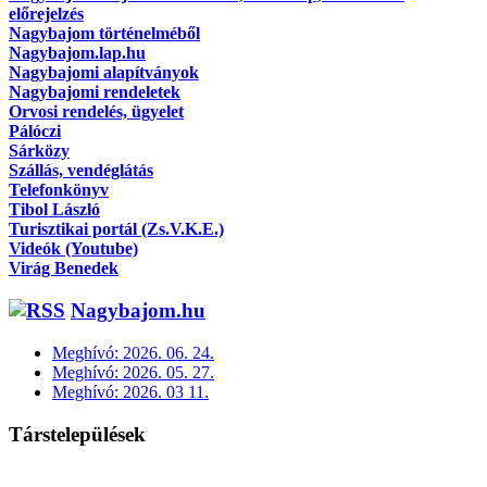
előrejelzés
Nagybajom történelméből
Nagybajom.lap.hu
Nagybajomi alapítványok
Nagybajomi rendeletek
Orvosi rendelés, ügyelet
Pálóczi
Sárközy
Szállás, vendéglátás
Telefonkönyv
Tibol László
Turisztikai portál (Zs.V.K.E.)
Videók (Youtube)
Virág Benedek
Nagybajom.hu
Meghívó: 2026. 06. 24.
Meghívó: 2026. 05. 27.
Meghívó: 2026. 03 11.
Társtelepülések