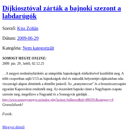
Díjkiosztóval zárták a bajnoki szezont a
labdarúgók
Szerző:
Kiss Zoltán
Dátum:
2009-06-29
Kategória:
Nem kategorizált
SOMOGY MEGYE ONLINE:
2009. jún. 29., hétfő, 02.12.25
…A megyei eredményhirdetés az utánpótlás bajnokságok értékelésével kezdődött meg. A
több csoportban zajló U13-as bajnokságok első és második helyezettjei rájátszásban oda-
visszavágó alapon döntöttek a döntőbe jutásról. Az „aranymeccset” és a bronzösszecsapást
egyaránt Kaposváron rendezték meg. Az összesített bajnoki címet a Nagybajom
csapata
szerezte meg, megelőzve a Nagyatád és a Somogyvár gárdáját…
http://www.somogymegye.us/index.php?action=fullnews&id=486591&category=4
Gratulálunk!
Fotók:
Megyei döntő