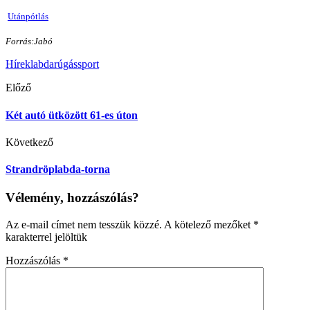
Utánpótlás
Forrás:Jabó
Hírek
labdarúgás
sport
Előző
Két autó ütközött 61-es úton
Következő
Strandröplabda-torna
Vélemény, hozzászólás?
Az e-mail címet nem tesszük közzé.
A kötelező mezőket
*
karakterrel jelöltük
Hozzászólás
*