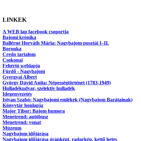
LINKEK
A WEB lap facebook csoportja
Bajomi krónika
Ballérné Horváth Mária: Nagybajom pusztái I–II.
Boronka
Credo tartalom
Csokonai
Fehértó weblapja
Fürdő - Nagybajom
Gyergyai Albert
György Dávid Anita: Népességtörténet (1783-1949)
Hulladékudvar, szelektív hulladék
Idegenvezetés
Istvan Szabó: Nagybajomi emlékek (Nagybajom Barátainak)
Könyvtár honlapja
Major Tibor: Bajom humora
Menetrend: autóbusz
Menetrend: vonat
Múzeum
Nagybajom időjárása
Nagybajom időjárása óránként, radarkép, kettő hetes