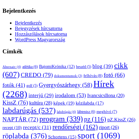
Bejelentkezés
Bejelentkezés
Bejegyzések hírcsatorna
Hozzászólások hírcsatorna
WordPress Magyarország
Címkék
cikk
blog
(39)
BajomiKrónika
(12)
atlétika
(6)
beszéd
(5)
Alternaiv
(4)
(607)
CREDO
(79)
fotó
(66)
felhívás
(8)
dokumentumok
(3)
Hírek
Gyergyószárhegy
(58)
fotók
(41)
golf
(5)
(2268)
irodalom
(53)
interjú
(29)
IvancsicsIlona
(20)
KissZ
(76)
kultúra
(28)
képek
(19)
kézilabda
(17)
labdarúgás
(537)
lábtenisz
(6)
meghívó
(7)
labdrúgás
(4)
program
(339)
pz
(116)
NAPTÁR
(72)
pZ.KissZ
(26)
rendőrségi
(162)
recept/c
(31)
riport
(26)
recept
(10)
sport
(1069)
röplabda
(376)
Schortens
(15)