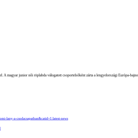
el. A magyar junior női röplabda válogatott csoportelsőként zárta a lengyelországi Európa-bajnok
mi-lany-a-csodacsapatban&catid=1:latest-news
8