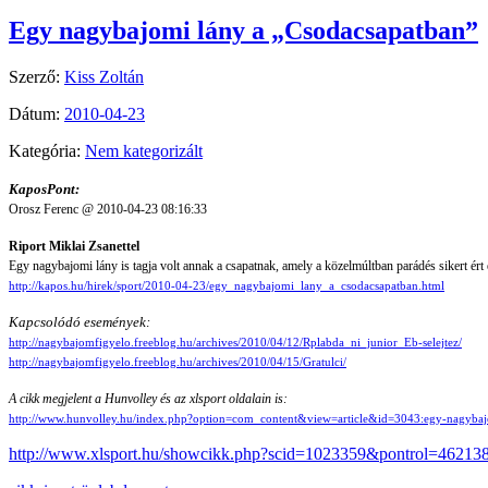
Egy nagybajomi lány a „Csodacsapatban”
Szerző:
Kiss Zoltán
Dátum:
2010-04-23
Kategória:
Nem kategorizált
KaposPont:
Orosz Ferenc @ 2010-04-23 08:16:33
Riport Miklai Zsanettel
Egy nagybajomi lány is tagja volt annak a csapatnak, amely a közelmúltban parádés sikert ért 
http://kapos.hu/hirek/sport/2010-04-23/egy_nagybajomi_lany_a_csodacsapatban.html
Kapcsolódó események:
http://nagybajomfigyelo.freeblog.hu/archives/2010/04/12/Rplabda_ni_junior_Eb-selejtez/
http://nagybajomfigyelo.freeblog.hu/archives/2010/04/15/Gratulci/
A cikk megjelent a Hunvolley és az xlsport oldalain is:
http://www.hunvolley.hu/index.php?option=com_content&view=article&id=3043:egy-nagybajo
http://www.xlsport.hu/showcikk.php?scid=1023359&pontrol=46213