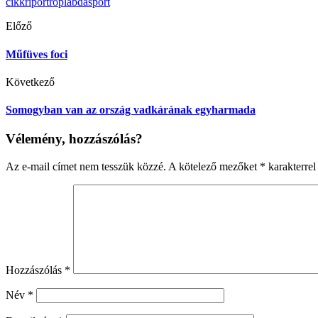
cikk
riport
röplabda
sport
Előző
Műfüves foci
Következő
Somogyban van az ország vadkárának egyharmada
Vélemény, hozzászólás?
Az e-mail címet nem tesszük közzé.
A kötelező mezőket
*
karakterrel 
Hozzászólás
*
Név
*