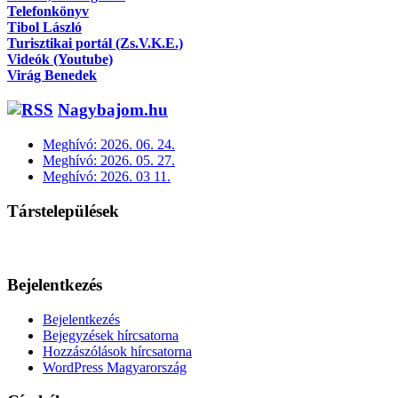
Telefonkönyv
Tibol László
Turisztikai portál (Zs.V.K.E.)
Videók (Youtube)
Virág Benedek
Nagybajom.hu
Meghívó: 2026. 06. 24.
Meghívó: 2026. 05. 27.
Meghívó: 2026. 03 11.
Társtelepülések
Bejelentkezés
Bejelentkezés
Bejegyzések hírcsatorna
Hozzászólások hírcsatorna
WordPress Magyarország