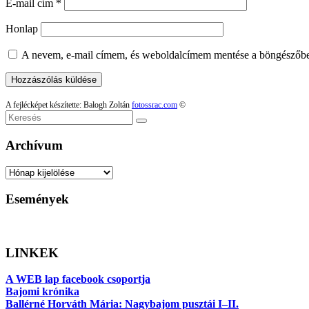
E-mail cím
*
Honlap
A nevem, e-mail címem, és weboldalcímem mentése a böngészőb
A fejlécképet készítette: Balogh Zoltán
fotossrac.com
©
Keresés
Archívum
Archívum
Események
LINKEK
A WEB lap facebook csoportja
Bajomi krónika
Ballérné Horváth Mária: Nagybajom pusztái I–II.