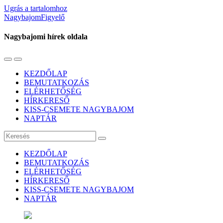
Ugrás a tartalomhoz
NagybajomFigyelő
Nagybajomi hírek oldala
Váltás
Használja
a
a
KEZDŐLAP
mobil
keresés
BEMUTATKOZÁS
menüre
mezőt
ELÉRHETŐSÉG
HÍRKERESŐ
KISS-CSEMETE NAGYBAJOM
NAPTÁR
Keresés
KEZDŐLAP
BEMUTATKOZÁS
ELÉRHETŐSÉG
HÍRKERESŐ
KISS-CSEMETE NAGYBAJOM
NAPTÁR