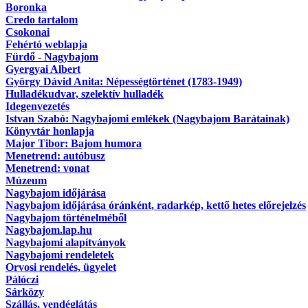
Boronka
Credo tartalom
Csokonai
Fehértó weblapja
Fürdő - Nagybajom
Gyergyai Albert
György Dávid Anita: Népességtörténet (1783-1949)
Hulladékudvar, szelektív hulladék
Idegenvezetés
Istvan Szabó: Nagybajomi emlékek (Nagybajom Barátainak)
Könyvtár honlapja
Major Tibor: Bajom humora
Menetrend: autóbusz
Menetrend: vonat
Múzeum
Nagybajom időjárása
Nagybajom időjárása óránként, radarkép, kettő hetes előrejelzés
Nagybajom történelméből
Nagybajom.lap.hu
Nagybajomi alapítványok
Nagybajomi rendeletek
Orvosi rendelés, ügyelet
Pálóczi
Sárközy
Szállás, vendéglátás