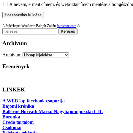
A nevem, e-mail címem, és weboldalcímem mentése a böngészőb
A fejlécképet készítette: Balogh Zoltán
fotossrac.com
©
Keresés
Archívum
Archívum
Események
LINKEK
A WEB lap facebook csoportja
Bajomi krónika
Ballérné Horváth Mária: Nagybajom pusztái I–II.
Boronka
Credo tartalom
Csokonai
Fehértó weblapja