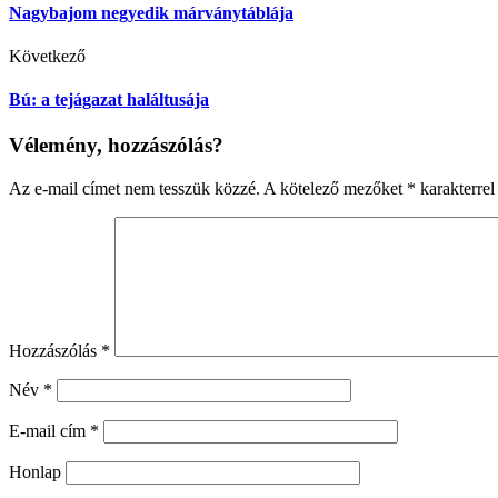
Nagybajom negyedik márványtáblája
Következő
Bú: a tejágazat haláltusája
Vélemény, hozzászólás?
Az e-mail címet nem tesszük közzé.
A kötelező mezőket
*
karakterrel 
Hozzászólás
*
Név
*
E-mail cím
*
Honlap