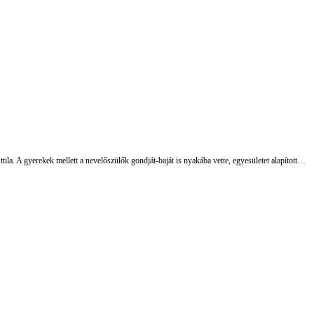
a. A gyerekek mellett a nevelőszülők gondját-baját is nyakába vette, egyesületet alapított…