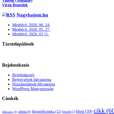
Videók (Youtube)
Virág Benedek
Nagybajom.hu
Meghívó: 2026. 06. 24.
Meghívó: 2026. 05. 27.
Meghívó: 2026. 03 11.
Társtelepülések
Bejelentkezés
Bejelentkezés
Bejegyzések hírcsatorna
Hozzászólások hírcsatorna
WordPress Magyarország
Címkék
cikk
(6
blog
(39)
BajomiKrónika
(12)
atlétika
(6)
beszéd
(5)
Alternaiv
(4)