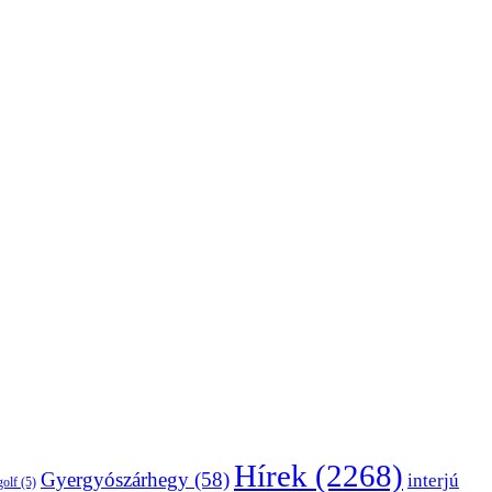
Hírek
(2268)
Gyergyószárhegy
(58)
interjú
golf
(5)