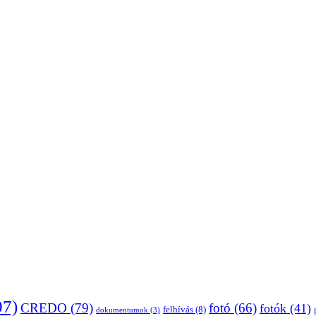
07)
CREDO
(79)
fotó
(66)
fotók
(41)
felhívás
(8)
dokumentumok
(3)