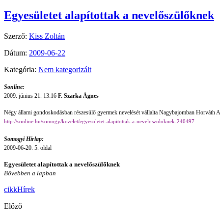
Egyesületet alapítottak a nevelőszülőknek
Szerző:
Kiss Zoltán
Dátum:
2009-06-22
Kategória:
Nem kategorizált
Sonline:
2009. június 21. 13:16
F. Szarka Ágnes
Négy állami gondoskodásban részesülő gyermek nevelését vállalta Nagybajomban Horváth Attil
http://sonline.hu/somogy/kozelet/egyesuletet-alapitottak-a-neveloszuloknek-240497
Somogyi Hírlap:
2009-06-20. 5. oldal
Egyesületet alapítottak a nevelőszülőknek
Bővebben a lapban
cikk
Hírek
Előző