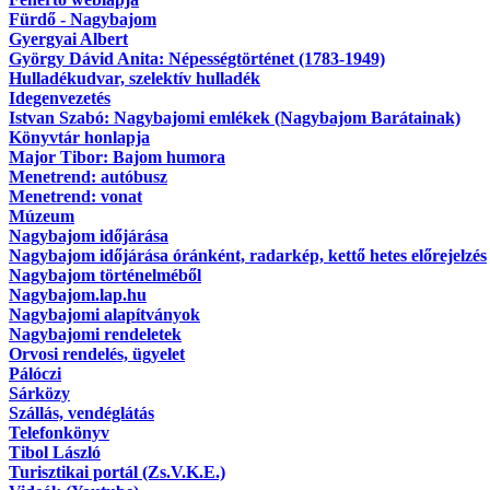
Fürdő - Nagybajom
Gyergyai Albert
György Dávid Anita: Népességtörténet (1783-1949)
Hulladékudvar, szelektív hulladék
Idegenvezetés
Istvan Szabó: Nagybajomi emlékek (Nagybajom Barátainak)
Könyvtár honlapja
Major Tibor: Bajom humora
Menetrend: autóbusz
Menetrend: vonat
Múzeum
Nagybajom időjárása
Nagybajom időjárása óránként, radarkép, kettő hetes előrejelzés
Nagybajom történelméből
Nagybajom.lap.hu
Nagybajomi alapítványok
Nagybajomi rendeletek
Orvosi rendelés, ügyelet
Pálóczi
Sárközy
Szállás, vendéglátás
Telefonkönyv
Tibol László
Turisztikai portál (Zs.V.K.E.)