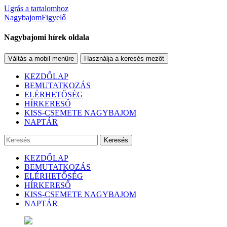
Ugrás a tartalomhoz
NagybajomFigyelő
Nagybajomi hírek oldala
Váltás a mobil menüre
Használja a keresés mezőt
KEZDŐLAP
BEMUTATKOZÁS
ELÉRHETŐSÉG
HÍRKERESŐ
KISS-CSEMETE NAGYBAJOM
NAPTÁR
Keresés
KEZDŐLAP
BEMUTATKOZÁS
ELÉRHETŐSÉG
HÍRKERESŐ
KISS-CSEMETE NAGYBAJOM
NAPTÁR