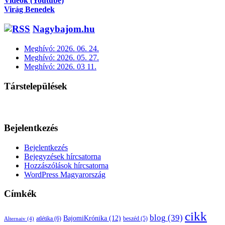
Videók (Youtube)
Virág Benedek
Nagybajom.hu
Meghívó: 2026. 06. 24.
Meghívó: 2026. 05. 27.
Meghívó: 2026. 03 11.
Társtelepülések
Bejelentkezés
Bejelentkezés
Bejegyzések hírcsatorna
Hozzászólások hírcsatorna
WordPress Magyarország
Címkék
cikk
blog
(39)
BajomiKrónika
(12)
atlétika
(6)
beszéd
(5)
Alternaiv
(4)