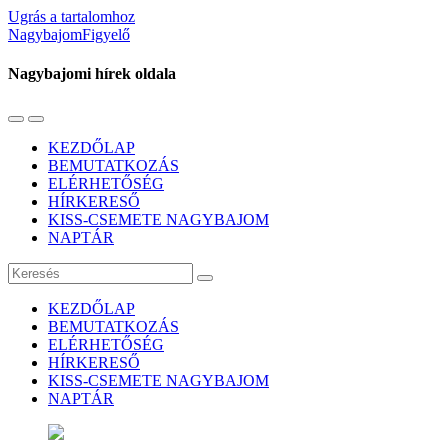
Ugrás a tartalomhoz
NagybajomFigyelő
Nagybajomi hírek oldala
Váltás
Használja
a
a
KEZDŐLAP
mobil
keresés
BEMUTATKOZÁS
menüre
mezőt
ELÉRHETŐSÉG
HÍRKERESŐ
KISS-CSEMETE NAGYBAJOM
NAPTÁR
Keresés
KEZDŐLAP
BEMUTATKOZÁS
ELÉRHETŐSÉG
HÍRKERESŐ
KISS-CSEMETE NAGYBAJOM
NAPTÁR