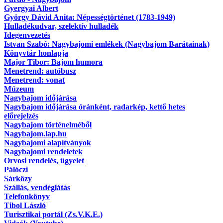
Gyergyai Albert
György Dávid Anita: Népességtörténet (1783-1949)
Hulladékudvar, szelektív hulladék
Idegenvezetés
Istvan Szabó: Nagybajomi emlékek (Nagybajom Barátainak)
Könyvtár honlapja
Major Tibor: Bajom humora
Menetrend: autóbusz
Menetrend: vonat
Múzeum
Nagybajom időjárása
Nagybajom időjárása óránként, radarkép, kettő hetes
előrejelzés
Nagybajom történelméből
Nagybajom.lap.hu
Nagybajomi alapítványok
Nagybajomi rendeletek
Orvosi rendelés, ügyelet
Pálóczi
Sárközy
Szállás, vendéglátás
Telefonkönyv
Tibol László
Turisztikai portál (Zs.V.K.E.)