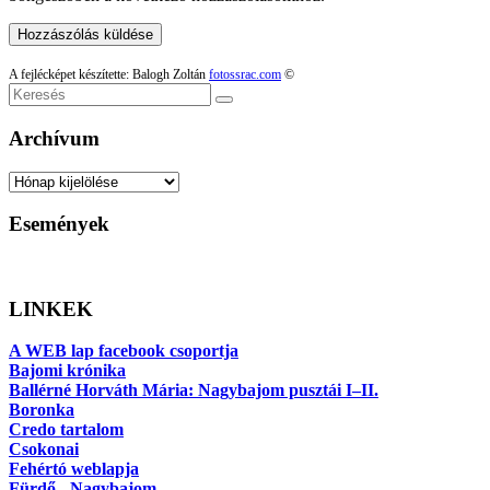
A fejlécképet készítette: Balogh Zoltán
fotossrac.com
©
Keresés
Archívum
Archívum
Események
LINKEK
A WEB lap facebook csoportja
Bajomi krónika
Ballérné Horváth Mária: Nagybajom pusztái I–II.
Boronka
Credo tartalom
Csokonai
Fehértó weblapja
Fürdő - Nagybajom