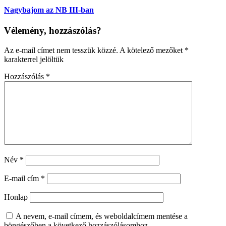
Nagybajom az NB III-ban
Vélemény, hozzászólás?
Az e-mail címet nem tesszük közzé.
A kötelező mezőket
*
karakterrel jelöltük
Hozzászólás
*
Név
*
E-mail cím
*
Honlap
A nevem, e-mail címem, és weboldalcímem mentése a
böngészőben a következő hozzászólásomhoz.