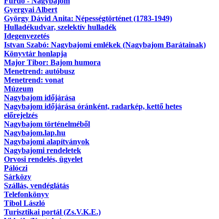
Fürdő - Nagybajom
Gyergyai Albert
György Dávid Anita: Népességtörténet (1783-1949)
Hulladékudvar, szelektív hulladék
Idegenvezetés
Istvan Szabó: Nagybajomi emlékek (Nagybajom Barátainak)
Könyvtár honlapja
Major Tibor: Bajom humora
Menetrend: autóbusz
Menetrend: vonat
Múzeum
Nagybajom időjárása
Nagybajom időjárása óránként, radarkép, kettő hetes
előrejelzés
Nagybajom történelméből
Nagybajom.lap.hu
Nagybajomi alapítványok
Nagybajomi rendeletek
Orvosi rendelés, ügyelet
Pálóczi
Sárközy
Szállás, vendéglátás
Telefonkönyv
Tibol László
Turisztikai portál (Zs.V.K.E.)