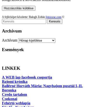
A fejlécképet készítette: Balogh Zoltán
fotossrac.com
©
Keresés
Archívum
Archívum
Események
LINKEK
A WEB lap facebook csoportja
Bajomi krónika
Ballérné Horváth Mária: Nagybajom pusztái I–II.
Boronka
Credo tartalom
Csokonai
Fehértó weblapja