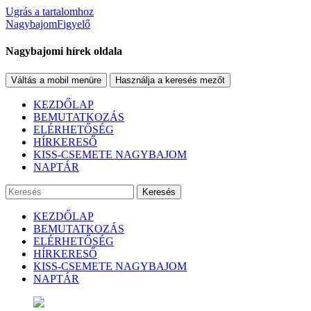
Ugrás a tartalomhoz
NagybajomFigyelő
Nagybajomi hírek oldala
Váltás a mobil menüre
Használja a keresés mezőt
KEZDŐLAP
BEMUTATKOZÁS
ELÉRHETŐSÉG
HÍRKERESŐ
KISS-CSEMETE NAGYBAJOM
NAPTÁR
Keresés
KEZDŐLAP
BEMUTATKOZÁS
ELÉRHETŐSÉG
HÍRKERESŐ
KISS-CSEMETE NAGYBAJOM
NAPTÁR