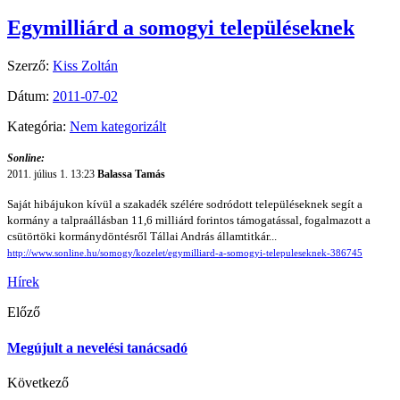
Egymilliárd a somogyi településeknek
Szerző:
Kiss Zoltán
Dátum:
2011-07-02
Kategória:
Nem kategorizált
Sonline:
2011. július 1.
13:23
Balassa Tamás
Saját hibájukon kívül a szakadék szélére sodródott településeknek segít a
kormány a talpraállásban 11,6 milliárd forintos támogatással, fogalmazott a
csütörtöki kormánydöntésről Tállai András államtitkár.
..
http://www.sonline.hu/somogy/kozelet/egymilliard-a-somogyi-telepuleseknek-386745
Hírek
Előző
Megújult a nevelési tanácsadó
Következő