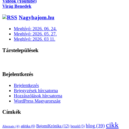
Videók (Youtube)
Virág Benedek
Nagybajom.hu
Meghívó: 2026. 06. 24.
Meghívó: 2026. 05. 27.
Meghívó: 2026. 03 11.
Társtelepülések
Bejelentkezés
Bejelentkezés
Bejegyzések hírcsatorna
Hozzászólások hírcsatorna
WordPress Magyarország
Címkék
cikk
blog
(39)
BajomiKrónika
(12)
atlétika
(6)
beszéd
(5)
Alternaiv
(4)