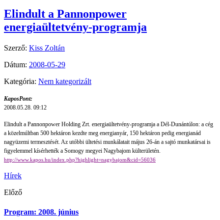
Elindult a Pannonpower
energiaültetvény-programja
Szerző:
Kiss Zoltán
Dátum:
2008-05-29
Kategória:
Nem kategorizált
KaposPont:
2008.05.28. 09:12
Elindult a Pannonpower Holding Zrt. energiaültetvény-programja a Dél-Dunántúlon: a cég
a közelmúltban 500 hektáron kezdte meg energianyár, 150 hektáron pedig energianád
nagyüzemi termesztését. Az utóbbi ültetési munkálatait május 26-án a sajtó munkatársai is
figyelemmel kísérhették a Somogy megyei Nagybajom külterületén.
http://www.kapos.hu/index.php?highlight=nagybajom&cid=56036
Hírek
Előző
Program: 2008. június