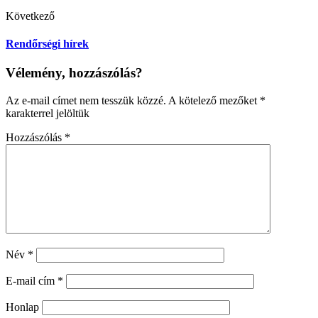
Következő
Rendőrségi hírek
Vélemény, hozzászólás?
Az e-mail címet nem tesszük közzé.
A kötelező mezőket
*
karakterrel jelöltük
Hozzászólás
*
Név
*
E-mail cím
*
Honlap