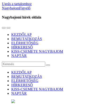
Ugrás a tartalomhoz
NagybajomFigyelő
Nagybajomi hírek oldala
Váltás
Használja
a
a
KEZDŐLAP
mobil
keresés
BEMUTATKOZÁS
menüre
mezőt
ELÉRHETŐSÉG
HÍRKERESŐ
KISS-CSEMETE NAGYBAJOM
NAPTÁR
Keresés
KEZDŐLAP
BEMUTATKOZÁS
ELÉRHETŐSÉG
HÍRKERESŐ
KISS-CSEMETE NAGYBAJOM
NAPTÁR