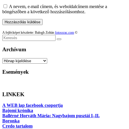
A nevem, e-mail címem, és weboldalcímem mentése a
böngészőben a következő hozzászólásomhoz.
A fejlécképet készítette: Balogh Zoltán
fotossrac.com
©
Keresés
Archívum
Archívum
Események
LINKEK
A WEB lap facebook csoportja
Bajomi krónika
Ballérné Horváth Mária: Nagybajom pusztái I–II.
Boronka
Credo tartalom