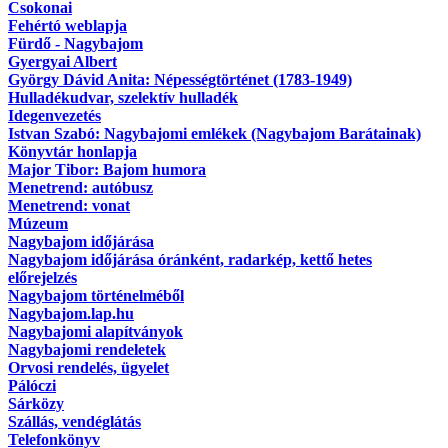
Csokonai
Fehértó weblapja
Fürdő - Nagybajom
Gyergyai Albert
György Dávid Anita: Népességtörténet (1783-1949)
Hulladékudvar, szelektív hulladék
Idegenvezetés
Istvan Szabó: Nagybajomi emlékek (Nagybajom Barátainak)
Könyvtár honlapja
Major Tibor: Bajom humora
Menetrend: autóbusz
Menetrend: vonat
Múzeum
Nagybajom időjárása
Nagybajom időjárása óránként, radarkép, kettő hetes
előrejelzés
Nagybajom történelméből
Nagybajom.lap.hu
Nagybajomi alapítványok
Nagybajomi rendeletek
Orvosi rendelés, ügyelet
Pálóczi
Sárközy
Szállás, vendéglátás
Telefonkönyv