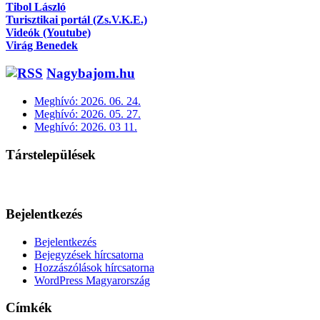
Tibol László
Turisztikai portál (Zs.V.K.E.)
Videók (Youtube)
Virág Benedek
Nagybajom.hu
Meghívó: 2026. 06. 24.
Meghívó: 2026. 05. 27.
Meghívó: 2026. 03 11.
Társtelepülések
Bejelentkezés
Bejelentkezés
Bejegyzések hírcsatorna
Hozzászólások hírcsatorna
WordPress Magyarország
Címkék