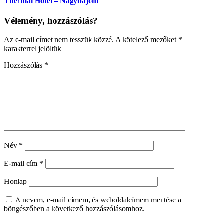
Thermal Hotel – Nagybajom
Vélemény, hozzászólás?
Az e-mail címet nem tesszük közzé.
A kötelező mezőket
*
karakterrel jelöltük
Hozzászólás
*
Név
*
E-mail cím
*
Honlap
A nevem, e-mail címem, és weboldalcímem mentése a
böngészőben a következő hozzászólásomhoz.