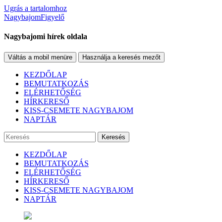
Ugrás a tartalomhoz
NagybajomFigyelő
Nagybajomi hírek oldala
Váltás a mobil menüre
Használja a keresés mezőt
KEZDŐLAP
BEMUTATKOZÁS
ELÉRHETŐSÉG
HÍRKERESŐ
KISS-CSEMETE NAGYBAJOM
NAPTÁR
Keresés
KEZDŐLAP
BEMUTATKOZÁS
ELÉRHETŐSÉG
HÍRKERESŐ
KISS-CSEMETE NAGYBAJOM
NAPTÁR