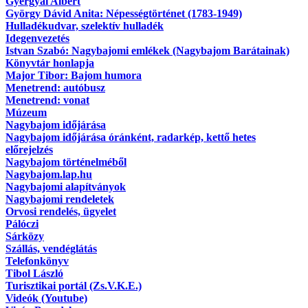
Gyergyai Albert
György Dávid Anita: Népességtörténet (1783-1949)
Hulladékudvar, szelektív hulladék
Idegenvezetés
Istvan Szabó: Nagybajomi emlékek (Nagybajom Barátainak)
Könyvtár honlapja
Major Tibor: Bajom humora
Menetrend: autóbusz
Menetrend: vonat
Múzeum
Nagybajom időjárása
Nagybajom időjárása óránként, radarkép, kettő hetes
előrejelzés
Nagybajom történelméből
Nagybajom.lap.hu
Nagybajomi alapítványok
Nagybajomi rendeletek
Orvosi rendelés, ügyelet
Pálóczi
Sárközy
Szállás, vendéglátás
Telefonkönyv
Tibol László
Turisztikai portál (Zs.V.K.E.)
Videók (Youtube)