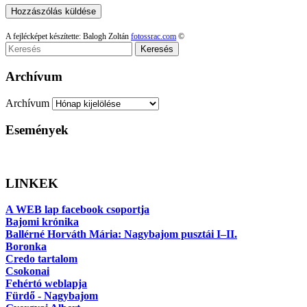
A fejlécképet készítette: Balogh Zoltán
fotossrac.com
©
Keresés
Archívum
Archívum
Események
LINKEK
A WEB lap facebook csoportja
Bajomi krónika
Ballérné Horváth Mária: Nagybajom pusztái I–II.
Boronka
Credo tartalom
Csokonai
Fehértó weblapja
Fürdő - Nagybajom