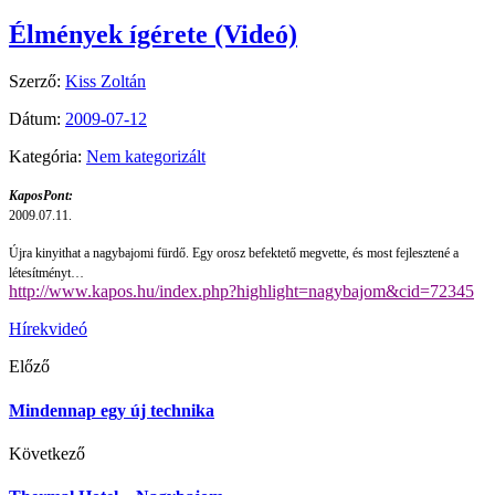
Élmények ígérete (Videó)
Szerző:
Kiss Zoltán
Dátum:
2009-07-12
Kategória:
Nem kategorizált
KaposPont:
2009.07.11.
Újra kinyithat a nagybajomi fürdő. Egy orosz befektető megvette, és most fejlesztené a
létesítményt…
http://www.kapos.hu/index.php?highlight=nagybajom&cid=72345
Hírek
videó
Előző
Mindennap egy új technika
Következő