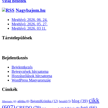
Virág Benedek
Nagybajom.hu
Meghívó: 2026. 06. 24.
Meghívó: 2026. 05. 27.
Meghívó: 2026. 03 11.
Társtelepülések
Bejelentkezés
Bejelentkezés
Bejegyzések hírcsatorna
Hozzászólások hírcsatorna
WordPress Magyarország
Címkék
cikk
blog
(39)
BajomiKrónika
(12)
atlétika
(6)
beszéd
(5)
Alternaiv
(4)
(607)
CREDO
(79)
fotó
(66)