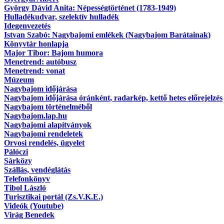
György Dávid Anita: Népességtörténet (1783-1949)
Hulladékudvar, szelektív hulladék
Idegenvezetés
Istvan Szabó: Nagybajomi emlékek (Nagybajom Barátainak)
Könyvtár honlapja
Major Tibor: Bajom humora
Menetrend: autóbusz
Menetrend: vonat
Múzeum
Nagybajom időjárása
Nagybajom időjárása óránként, radarkép, kettő hetes előrejelzés
Nagybajom történelméből
Nagybajom.lap.hu
Nagybajomi alapítványok
Nagybajomi rendeletek
Orvosi rendelés, ügyelet
Pálóczi
Sárközy
Szállás, vendéglátás
Telefonkönyv
Tibol László
Turisztikai portál (Zs.V.K.E.)
Videók (Youtube)
Virág Benedek