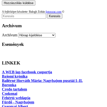
A fejlécképet készítette: Balogh Zoltán
fotossrac.com
©
Keresés
Archívum
Archívum
Események
LINKEK
A WEB lap facebook csoportja
Bajomi krónika
Ballérné Horváth Mária: Nagybajom pusztái I–II.
Boronka
Credo tartalom
Csokonai
Fehértó weblapja
Fürdő - Nagybajom
Gyergyai Albert