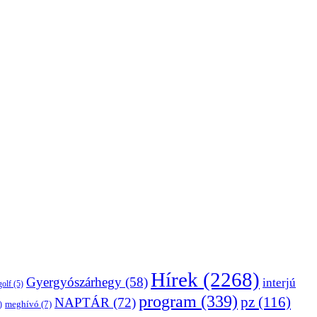
Hírek
(2268)
Gyergyószárhegy
(58)
interjú
golf
(5)
program
(339)
pz
(116)
NAPTÁR
(72)
)
meghívó
(7)