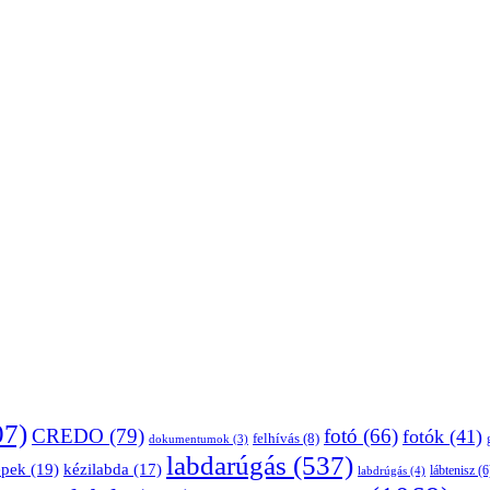
07)
CREDO
(79)
fotó
(66)
fotók
(41)
felhívás
(8)
dokumentumok
(3)
labdarúgás
(537)
épek
(19)
kézilabda
(17)
lábtenisz
(6
labdrúgás
(4)