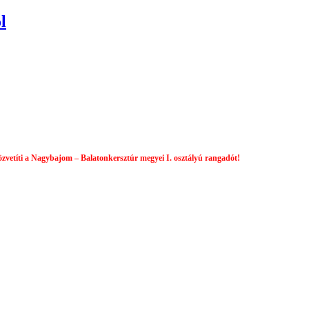
l
vetíti a Nagybajom – Balatonkersztúr megyei I. osztályú rangadót!