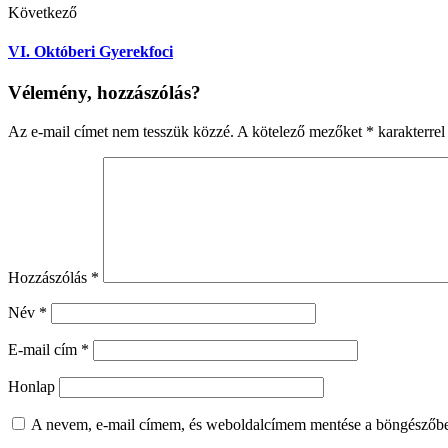
Következő
VI. Októberi Gyerekfoci
Vélemény, hozzászólás?
Az e-mail címet nem tesszük közzé.
A kötelező mezőket
*
karakterrel 
Hozzászólás
*
Név
*
E-mail cím
*
Honlap
A nevem, e-mail címem, és weboldalcímem mentése a böngészőb