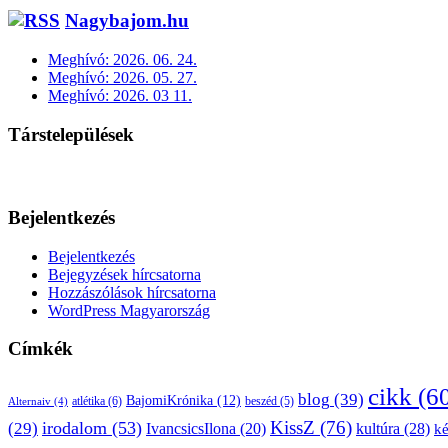
Nagybajom.hu
Meghívó: 2026. 06. 24.
Meghívó: 2026. 05. 27.
Meghívó: 2026. 03 11.
Társtelepülések
Bejelentkezés
Bejelentkezés
Bejegyzések hírcsatorna
Hozzászólások hírcsatorna
WordPress Magyarország
Címkék
cikk
(6
blog
(39)
BajomiKrónika
(12)
atlétika
(6)
beszéd
(5)
Alternaiv
(4)
KissZ
(76)
irodalom
(53)
(29)
kultúra
(28)
IvancsicsIlona
(20)
k