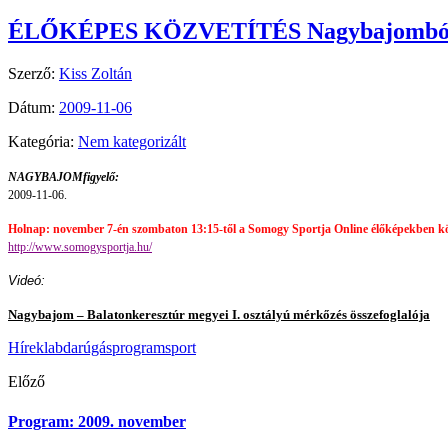
ÉLŐKÉPES KÖZVETÍTÉS Nagybajombó
Szerző:
Kiss Zoltán
Dátum:
2009-11-06
Kategória:
Nem kategorizált
NAGYBAJOMfigyelő:
2009-11-06.
Holnap: november 7-én szombaton 13:15-től a Somogy Sportja Online élőképekben köz
http://www.somogysportja.hu/
Videó:
Nagybajom – Balatonkeresztúr megyei I. osztályú mérkőzés összefoglalója
Hírek
labdarúgás
program
sport
Előző
Program: 2009. november