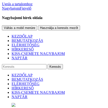
Ugrás a tartalomhoz
NagybajomFigyelő
Nagybajomi hírek oldala
Váltás a mobil menüre
Használja a keresés mezőt
KEZDŐLAP
BEMUTATKOZÁS
ELÉRHETŐSÉG
HÍRKERESŐ
KISS-CSEMETE NAGYBAJOM
NAPTÁR
Keresés
KEZDŐLAP
BEMUTATKOZÁS
ELÉRHETŐSÉG
HÍRKERESŐ
KISS-CSEMETE NAGYBAJOM
NAPTÁR