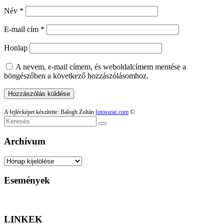
Név
*
E-mail cím
*
Honlap
A nevem, e-mail címem, és weboldalcímem mentése a
böngészőben a következő hozzászólásomhoz.
A fejlécképet készítette: Balogh Zoltán
fotossrac.com
©
Keresés
Archívum
Archívum
Események
LINKEK