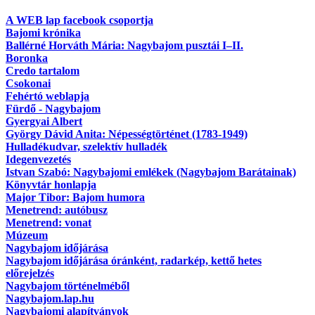
A WEB lap facebook csoportja
Bajomi krónika
Ballérné Horváth Mária: Nagybajom pusztái I–II.
Boronka
Credo tartalom
Csokonai
Fehértó weblapja
Fürdő - Nagybajom
Gyergyai Albert
György Dávid Anita: Népességtörténet (1783-1949)
Hulladékudvar, szelektív hulladék
Idegenvezetés
Istvan Szabó: Nagybajomi emlékek (Nagybajom Barátainak)
Könyvtár honlapja
Major Tibor: Bajom humora
Menetrend: autóbusz
Menetrend: vonat
Múzeum
Nagybajom időjárása
Nagybajom időjárása óránként, radarkép, kettő hetes
előrejelzés
Nagybajom történelméből
Nagybajom.lap.hu
Nagybajomi alapítványok