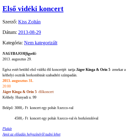
Első vidéki koncert
Szerző:
Kiss Zoltán
Dátum:
2013-08-29
Kategória:
Nem kategorizált
NAGYBAJOMfigyelő:
2013. augusztus 29.
Egész estét betöltő első vidéki élő koncertjét tartja
Jáger Kinga & Orin 5
zenekar a
kéthelyi osztrák borkombinát szabadtéri szímpadán.
2013. augusztus 31.
20:00
Jáger Kinga & Orin 5
élőkoncert
Kéthely. Hunyadi u. 99
Belépő: 3000,- Ft koncert egy pohár Axecco-val
4500,- Ft koncert egy pohár Axecco-val és borkóstolóval
Plakát
Amit az előadás helyszínéről tudni lehet