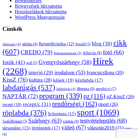
Bejelentkezés
Bejegyzések hírcsatorna
Hozzászólások hírcsatorna
WordPress Magyarország
Címkék
cikk
blog
(39)
BajomiKrónika
(12)
atlétika
(6)
beszéd
(5)
Alternaiv
(4)
(607)
CREDO
(79)
fotó
(66)
felhívás
(8)
dokumentumok
(3)
Hírek
Gyergyószárhegy
(58)
fotók
(41)
golf
(5)
(2268)
irodalom
(53)
interjú
(29)
IvancsicsIlona
(20)
KissZ
(76)
kultúra
(28)
képek
(19)
kézilabda
(17)
labdarúgás
(537)
lábtenisz
(6)
meghívó
(7)
labdrúgás
(4)
program
(339)
pz
(116)
NAPTÁR
(72)
pZ.KissZ
(26)
rendőrségi
(162)
recept/c
(31)
riport
(26)
recept
(10)
sport
(1069)
röplabda
(376)
Schortens
(15)
Szárhegy
(63)
testvértelepülés
(68)
SzabóRoland
(5)
színház
(6)
videó
(67)
választás2019
(21)
társastánc
(15)
történetek
(17)
zene
(4)