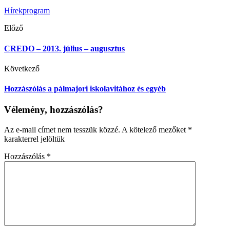
Hírek
program
Előző
CREDO – 2013. július – augusztus
Következő
Hozzászólás a pálmajori iskolavitához és egyéb
Vélemény, hozzászólás?
Az e-mail címet nem tesszük közzé.
A kötelező mezőket
*
karakterrel jelöltük
Hozzászólás
*