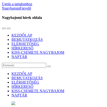
Ugrás a tartalomhoz
NagybajomFigyelő
Nagybajomi hírek oldala
Váltás
Használja
a
a
KEZDŐLAP
mobil
keresés
BEMUTATKOZÁS
menüre
mezőt
ELÉRHETŐSÉG
HÍRKERESŐ
KISS-CSEMETE NAGYBAJOM
NAPTÁR
Keresés
KEZDŐLAP
BEMUTATKOZÁS
ELÉRHETŐSÉG
HÍRKERESŐ
KISS-CSEMETE NAGYBAJOM
NAPTÁR