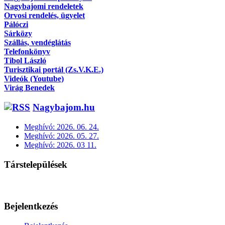
Nagybajomi rendeletek
Orvosi rendelés, ügyelet
Pálóczi
Sárközy
Szállás, vendéglátás
Telefonkönyv
Tibol László
Turisztikai portál (Zs.V.K.E.)
Videók (Youtube)
Virág Benedek
Nagybajom.hu
Meghívó: 2026. 06. 24.
Meghívó: 2026. 05. 27.
Meghívó: 2026. 03 11.
Társtelepülések
Bejelentkezés