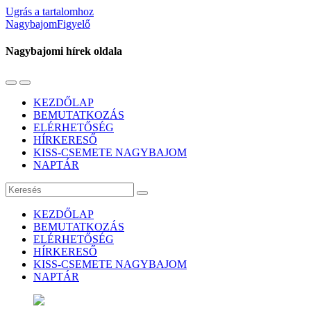
Ugrás a tartalomhoz
NagybajomFigyelő
Nagybajomi hírek oldala
Váltás
Használja
a
a
KEZDŐLAP
mobil
keresés
BEMUTATKOZÁS
menüre
mezőt
ELÉRHETŐSÉG
HÍRKERESŐ
KISS-CSEMETE NAGYBAJOM
NAPTÁR
Keresés
KEZDŐLAP
BEMUTATKOZÁS
ELÉRHETŐSÉG
HÍRKERESŐ
KISS-CSEMETE NAGYBAJOM
NAPTÁR