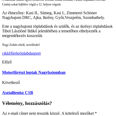
Cintia) sokat fejlődve végül a 12. helyen végzett.
Az élmezőny: Kasi II., Sümeg, Kasi I., Zimmerei Schöner
Nagybajom DRC, Ajka, Ikrény, Győr,Veszprém, Szombathely.
Este a nagybajomi röplabdások és szülők, és az ikrényi röplabdások
Tibol Lászlóné Ildikó jelenlétében a temetőben elhelyezték a
megemlékezés koszorúit.
Nagy Zoltán elnök, nevelőedző
cikk
Hírek
röplabda
sport
Előző
Motorfűrészt loptak Nagybajomban
Következő
Asztalitenisz CSB
Vélemény, hozzászólás?
Az e-mail címet nem tesszük közzé.
A kötelező mezőket
*