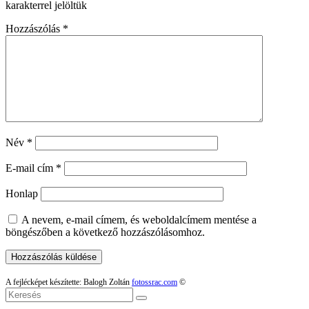
karakterrel jelöltük
Hozzászólás
*
Név
*
E-mail cím
*
Honlap
A nevem, e-mail címem, és weboldalcímem mentése a
böngészőben a következő hozzászólásomhoz.
A fejlécképet készítette: Balogh Zoltán
fotossrac.com
©
Keresés