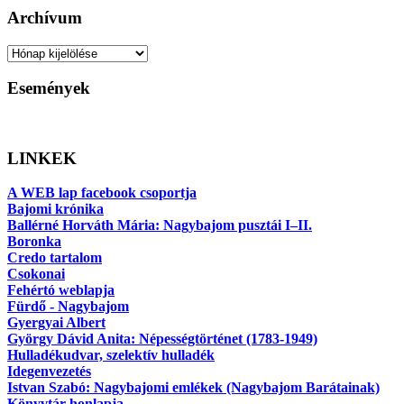
Archívum
Archívum
Események
LINKEK
A WEB lap facebook csoportja
Bajomi krónika
Ballérné Horváth Mária: Nagybajom pusztái I–II.
Boronka
Credo tartalom
Csokonai
Fehértó weblapja
Fürdő - Nagybajom
Gyergyai Albert
György Dávid Anita: Népességtörténet (1783-1949)
Hulladékudvar, szelektív hulladék
Idegenvezetés
Istvan Szabó: Nagybajomi emlékek (Nagybajom Barátainak)
Könyvtár honlapja