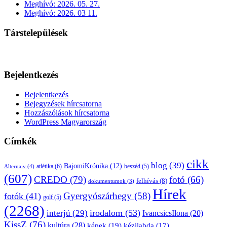
Meghívó: 2026. 05. 27.
Meghívó: 2026. 03 11.
Társtelepülések
Bejelentkezés
Bejelentkezés
Bejegyzések hírcsatorna
Hozzászólások hírcsatorna
WordPress Magyarország
Címkék
cikk
blog
(39)
BajomiKrónika
(12)
atlétika
(6)
beszéd
(5)
Alternaiv
(4)
(607)
CREDO
(79)
fotó
(66)
felhívás
(8)
dokumentumok
(3)
Hírek
Gyergyószárhegy
(58)
fotók
(41)
golf
(5)
(2268)
irodalom
(53)
interjú
(29)
IvancsicsIlona
(20)
KissZ
(76)
kultúra
(28)
képek
(19)
kézilabda
(17)