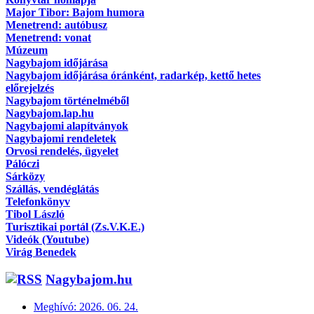
Major Tibor: Bajom humora
Menetrend: autóbusz
Menetrend: vonat
Múzeum
Nagybajom időjárása
Nagybajom időjárása óránként, radarkép, kettő hetes
előrejelzés
Nagybajom történelméből
Nagybajom.lap.hu
Nagybajomi alapítványok
Nagybajomi rendeletek
Orvosi rendelés, ügyelet
Pálóczi
Sárközy
Szállás, vendéglátás
Telefonkönyv
Tibol László
Turisztikai portál (Zs.V.K.E.)
Videók (Youtube)
Virág Benedek
Nagybajom.hu
Meghívó: 2026. 06. 24.