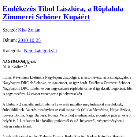
Emlékezés Tibol Lászlóra, a Röplabda
Zimmerei Schöner Kupáért
Szerző:
Kiss Zoltán
Dátum:
2010-10-25
Kategória:
Nem kategorizált
NAGYBAJOMfigyelő:
2010. október 25.
Immár 9 éve nincs köztünk a Nagybajom díszpolgára, a festőművész, az iskolaigazgató, a
Nagybajomi DRC első elnöke, az igaz ember, az igaz barát. Emlékét a Zimmerei Schöner
Nagybajomi DRC minden évben nagyszabású röplabda tornával igyekszik megőrizni. Idén
is nagy mezőny, 14 csapat versengett a jó helyezésekért.
A Clubunk 2 csapattal indult, idén a 12 évesek mutatták meg tudásukat a szülőknek,
érdeklődőknek. Az erős mezőnyben az első csapatunk (Miklai Mercédesz, Héjjas Szilvia,
Kovács Bonita, Nagy Barbara, Kovács Veronika) a tudását adta, a döntőbe jutásért és a 3.
helyért is 2-1-re kapott ki a későbbi győztestől és a 3. helyezettől, végeredményben 4.
helyen zárta a tornát.
A második számú egylet (Dalovits Dorina, Budai Roxána, Farkas Hajnalka, Horváth