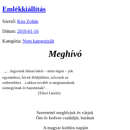
Emlékkiállítás
Szerző:
Kiss Zoltán
Dátum:
2010-01-16
Kategória:
Nem kategorizált
Meghívó
„…legyenek falum lakói – mint régen – jók
egymáshoz, hívek földjükhöz, szívesek az
emberekhez…s akkor tovább is megmaradnak
somogyinak és bajominak!…
(Tibol László)
Szeretettel meghívjuk és várjuk
Önt és kedves családját, barátait
A magyar kultúra napján