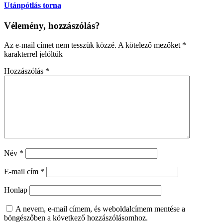
Utánpótlás torna
Vélemény, hozzászólás?
Az e-mail címet nem tesszük közzé.
A kötelező mezőket
*
karakterrel jelöltük
Hozzászólás
*
Név
*
E-mail cím
*
Honlap
A nevem, e-mail címem, és weboldalcímem mentése a
böngészőben a következő hozzászólásomhoz.