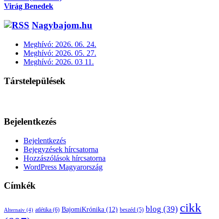
Virág Benedek
Nagybajom.hu
Meghívó: 2026. 06. 24.
Meghívó: 2026. 05. 27.
Meghívó: 2026. 03 11.
Társtelepülések
Bejelentkezés
Bejelentkezés
Bejegyzések hírcsatorna
Hozzászólások hírcsatorna
WordPress Magyarország
Címkék
cikk
blog
(39)
BajomiKrónika
(12)
atlétika
(6)
beszéd
(5)
Alternaiv
(4)