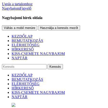
Ugrás a tartalomhoz
NagybajomFigyelő
Nagybajomi hírek oldala
Váltás a mobil menüre
Használja a keresés mezőt
KEZDŐLAP
BEMUTATKOZÁS
ELÉRHETŐSÉG
HÍRKERESŐ
KISS-CSEMETE NAGYBAJOM
NAPTÁR
Keresés
KEZDŐLAP
BEMUTATKOZÁS
ELÉRHETŐSÉG
HÍRKERESŐ
KISS-CSEMETE NAGYBAJOM
NAPTÁR