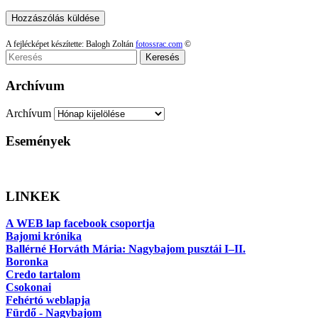
A fejlécképet készítette: Balogh Zoltán
fotossrac.com
©
Keresés
Archívum
Archívum
Események
LINKEK
A WEB lap facebook csoportja
Bajomi krónika
Ballérné Horváth Mária: Nagybajom pusztái I–II.
Boronka
Credo tartalom
Csokonai
Fehértó weblapja
Fürdő - Nagybajom