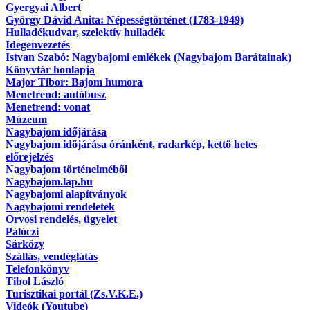
Gyergyai Albert
György Dávid Anita: Népességtörténet (1783-1949)
Hulladékudvar, szelektív hulladék
Idegenvezetés
Istvan Szabó: Nagybajomi emlékek (Nagybajom Barátainak)
Könyvtár honlapja
Major Tibor: Bajom humora
Menetrend: autóbusz
Menetrend: vonat
Múzeum
Nagybajom időjárása
Nagybajom időjárása óránként, radarkép, kettő hetes
előrejelzés
Nagybajom történelméből
Nagybajom.lap.hu
Nagybajomi alapítványok
Nagybajomi rendeletek
Orvosi rendelés, ügyelet
Pálóczi
Sárközy
Szállás, vendéglátás
Telefonkönyv
Tibol László
Turisztikai portál (Zs.V.K.E.)
Videók (Youtube)