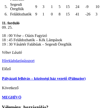
Segesdi
5.
9
3
1
5
15
24
-9
10
Öregfiúk
6.
Feláldozhatók
9
1
0
8
15
41
-26
3
11. forduló
09. 25.
18 : 00 Vése – Oázis Fagyizó
18 : 45 Feláldozhatók – Kék Lámpások
19 : 30 Vásártér Falábúak – Segesdi Öregfiúk
Véber László
Hírek
labdarúgás
sport
Előző
Pályázati felhívás – közösségi ház vezető (Pálmajor)
Következő
MEGHÍVÓ
Vélemény, hozzászólás?