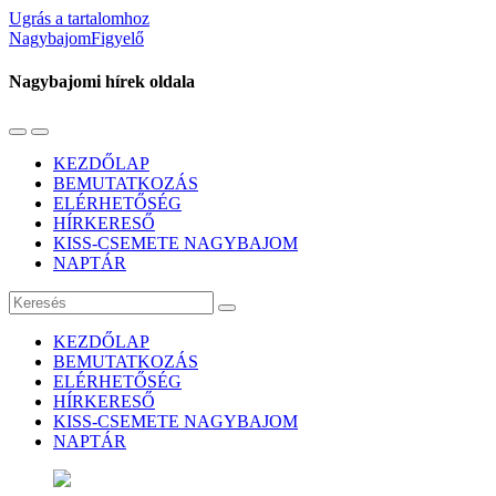
Ugrás a tartalomhoz
NagybajomFigyelő
Nagybajomi hírek oldala
Váltás
Használja
a
a
KEZDŐLAP
mobil
keresés
BEMUTATKOZÁS
menüre
mezőt
ELÉRHETŐSÉG
HÍRKERESŐ
KISS-CSEMETE NAGYBAJOM
NAPTÁR
Keresés
KEZDŐLAP
BEMUTATKOZÁS
ELÉRHETŐSÉG
HÍRKERESŐ
KISS-CSEMETE NAGYBAJOM
NAPTÁR