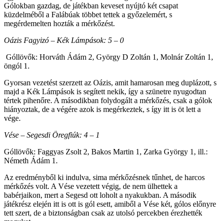
Gólokban gazdag, de játékban keveset nyújtó két csapat
küzdelméből a Falábúak többet tettek a győzelemért, s
megérdemelten hozták a mérkőzést.
Oázis Fagyizó – Kék Lámpások: 5 – 0
Góllövők: Horváth Ádám 2, György D Zoltán 1, Molnár Zoltán 1,
öngól 1.
Gyorsan vezetést szerzett az Oázis, amit hamarosan meg duplázott, s
majd a Kék Lámpások is segített nekik, így a szünetre nyugodtan
tértek pihenőre. A másodikban folydogált a mérkőzés, csak a gólok
hiányoztak, de a végére azok is megérkeztek, s így itt is öt lett a
vége.
Vése – Segesdi Öregfiúk: 4 – 1
Góllövők: Faggyas Zsolt 2, Bakos Martin 1, Zarka György 1, ill.:
Németh Ádám 1.
Az eredményből ki indulva, sima mérkőzésnek tűnhet, de harcos
mérkőzés volt. A Vése vezetett végig, de nem ülhettek a
babérjaikon, mert a Segesd ott loholt a nyakukban. A második
játékrész elején itt is ott is gól esett, amiből a Vése két, gólos előnyre
tett szert, de a biztonságban csak az utolsó percekben érezhették