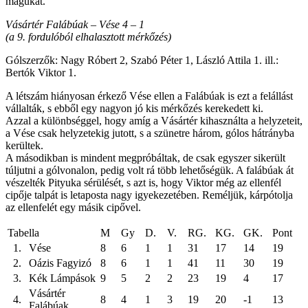
magukat.
Vásártér Falábúak – Vése 4 – 1
(a 9. fordulóból elhalasztott mérkőzés)
Gólszerzők: Nagy Róbert 2, Szabó Péter 1, László Attila 1. ill.:
Bertók Viktor 1.
A létszám hiányosan érkező Vése ellen a Falábúak is ezt a felállást
vállalták, s ebből egy nagyon jó kis mérkőzés kerekedett ki.
Azzal a különbséggel, hogy amíg a Vásártér kihasználta a helyzeteit,
a Vése csak helyzetekig jutott, s a szünetre három, gólos hátrányba
kerültek.
A másodikban is mindent megpróbáltak, de csak egyszer sikerült
túljutni a gólvonalon, pedig volt rá több lehetőségük. A falábúak át
vészelték Pityuka sérülését, s azt is, hogy Viktor még az ellenfél
cipője talpát is letaposta nagy igyekezetében. Reméljük, kárpótolja
az ellenfelét egy másik cipővel.
Tabella
M
Gy
D.
V.
RG.
KG.
GK.
Pont
1.
Vése
8
6
1
1
31
17
14
19
2.
Oázis Fagyizó
8
6
1
1
41
11
30
19
3.
Kék Lámpások
9
5
2
2
23
19
4
17
Vásártér
4.
8
4
1
3
19
20
-1
13
Falábúak