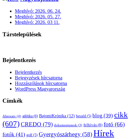
Meghívó: 2026. 06. 24.
Meghívó: 2026. 05. 27.
Meghívó: 2026. 03 11.
Társtelepülések
Bejelentkezés
Bejelentkezés
Bejegyzések hírcsatorna
Hozzászólások hírcsatorna
WordPress Magyarország
Címkék
cikk
blog
(39)
BajomiKrónika
(12)
atlétika
(6)
beszéd
(5)
Alternaiv
(4)
(607)
CREDO
(79)
fotó
(66)
felhívás
(8)
dokumentumok
(3)
Hírek
Gyergyószárhegy
(58)
fotók
(41)
golf
(5)