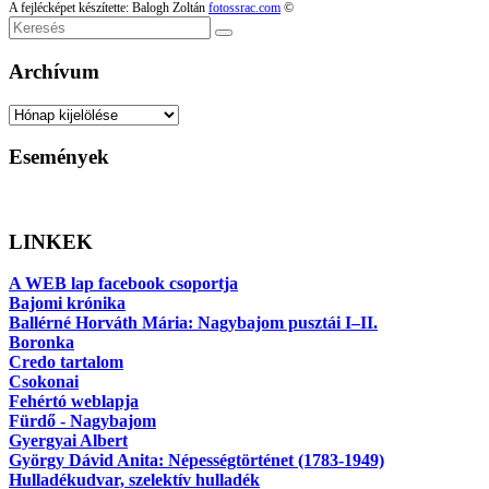
A fejlécképet készítette: Balogh Zoltán
fotossrac.com
©
Keresés
Archívum
Archívum
Események
LINKEK
A WEB lap facebook csoportja
Bajomi krónika
Ballérné Horváth Mária: Nagybajom pusztái I–II.
Boronka
Credo tartalom
Csokonai
Fehértó weblapja
Fürdő - Nagybajom
Gyergyai Albert
György Dávid Anita: Népességtörténet (1783-1949)
Hulladékudvar, szelektív hulladék