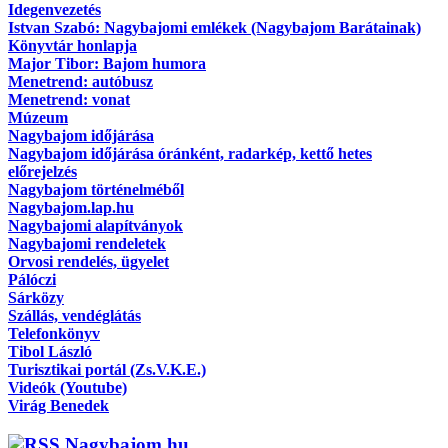
Idegenvezetés
Istvan Szabó: Nagybajomi emlékek (Nagybajom Barátainak)
Könyvtár honlapja
Major Tibor: Bajom humora
Menetrend: autóbusz
Menetrend: vonat
Múzeum
Nagybajom időjárása
Nagybajom időjárása óránként, radarkép, kettő hetes
előrejelzés
Nagybajom történelméből
Nagybajom.lap.hu
Nagybajomi alapítványok
Nagybajomi rendeletek
Orvosi rendelés, ügyelet
Pálóczi
Sárközy
Szállás, vendéglátás
Telefonkönyv
Tibol László
Turisztikai portál (Zs.V.K.E.)
Videók (Youtube)
Virág Benedek
Nagybajom.hu