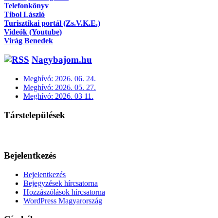
Telefonkönyv
Tibol László
Turisztikai portál (Zs.V.K.E.)
Videók (Youtube)
Virág Benedek
Nagybajom.hu
Meghívó: 2026. 06. 24.
Meghívó: 2026. 05. 27.
Meghívó: 2026. 03 11.
Társtelepülések
Bejelentkezés
Bejelentkezés
Bejegyzések hírcsatorna
Hozzászólások hírcsatorna
WordPress Magyarország