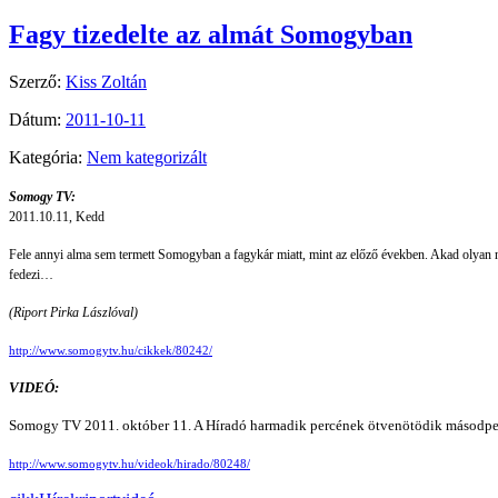
Fagy tizedelte az almát Somogyban
Szerző:
Kiss Zoltán
Dátum:
2011-10-11
Kategória:
Nem kategorizált
Somogy TV:
2011.10.11, Kedd
Fele annyi alma sem termett Somogyban a fagykár miatt, mint az előző években. Akad olyan n
fedezi…
(Riport Pirka Lászlóval)
http://www.somogytv.hu/cikkek/80242/
VIDEÓ:
Somogy TV 2011. október 11. A Híradó harmadik percének ötvenötödik másodper
http://www.somogytv.hu/videok/hirado/80248/