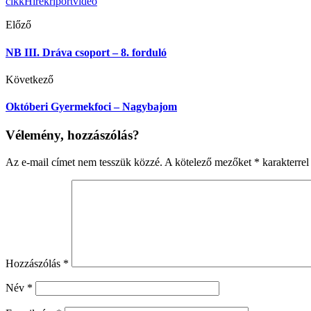
cikk
Hírek
riport
videó
Előző
NB III. Dráva csoport – 8. forduló
Következő
Októberi Gyermekfoci – Nagybajom
Vélemény, hozzászólás?
Az e-mail címet nem tesszük közzé.
A kötelező mezőket
*
karakterrel 
Hozzászólás
*
Név
*