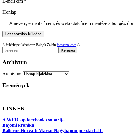
E-mail cím
*
Honlap
A nevem, e-mail címem, és weboldalcímem mentése a böngészőb
A fejlécképet készítette: Balogh Zoltán
fotossrac.com
©
Keresés
Archívum
Archívum
Események
LINKEK
A WEB lap facebook csoportja
Bajomi krónika
Ballérné Horváth Mária: Nagybajom pusztái I–II.