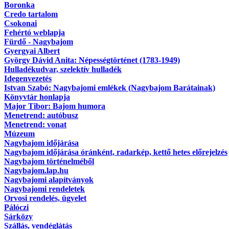
Boronka
Credo tartalom
Csokonai
Fehértó weblapja
Fürdő - Nagybajom
Gyergyai Albert
György Dávid Anita: Népességtörténet (1783-1949)
Hulladékudvar, szelektív hulladék
Idegenvezetés
Istvan Szabó: Nagybajomi emlékek (Nagybajom Barátainak)
Könyvtár honlapja
Major Tibor: Bajom humora
Menetrend: autóbusz
Menetrend: vonat
Múzeum
Nagybajom időjárása
Nagybajom időjárása óránként, radarkép, kettő hetes előrejelzés
Nagybajom történelméből
Nagybajom.lap.hu
Nagybajomi alapítványok
Nagybajomi rendeletek
Orvosi rendelés, ügyelet
Pálóczi
Sárközy
Szállás, vendéglátás