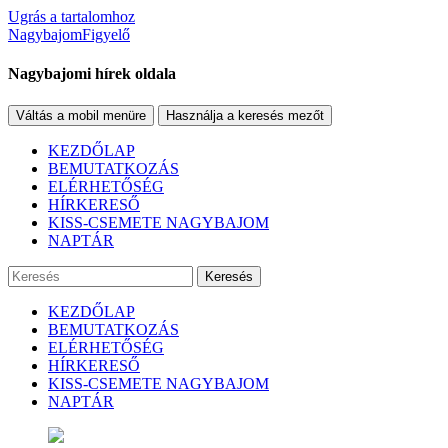
Ugrás a tartalomhoz
NagybajomFigyelő
Nagybajomi hírek oldala
Váltás a mobil menüre
Használja a keresés mezőt
KEZDŐLAP
BEMUTATKOZÁS
ELÉRHETŐSÉG
HÍRKERESŐ
KISS-CSEMETE NAGYBAJOM
NAPTÁR
Keresés
KEZDŐLAP
BEMUTATKOZÁS
ELÉRHETŐSÉG
HÍRKERESŐ
KISS-CSEMETE NAGYBAJOM
NAPTÁR