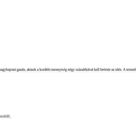
agybajomi gazda, akinek a korábbi mennyiség négy százalékával kell beérnie az idén. A termelő
cétől.