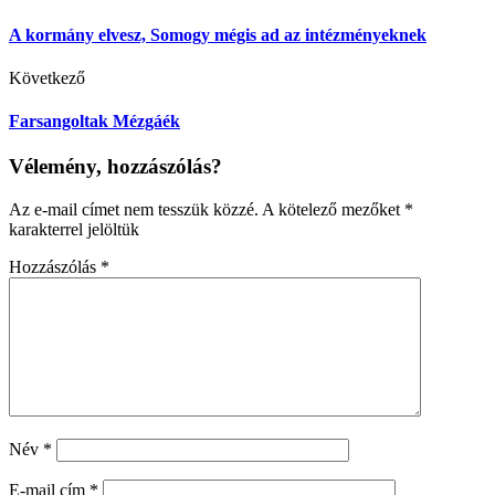
A kormány elvesz, Somogy mégis ad az intézményeknek
Következő
Farsangoltak Mézgáék
Vélemény, hozzászólás?
Az e-mail címet nem tesszük közzé.
A kötelező mezőket
*
karakterrel jelöltük
Hozzászólás
*
Név
*
E-mail cím
*