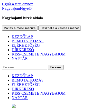
Ugrás a tartalomhoz
NagybajomFigyelő
Nagybajomi hírek oldala
Váltás a mobil menüre
Használja a keresés mezőt
KEZDŐLAP
BEMUTATKOZÁS
ELÉRHETŐSÉG
HÍRKERESŐ
KISS-CSEMETE NAGYBAJOM
NAPTÁR
Keresés
KEZDŐLAP
BEMUTATKOZÁS
ELÉRHETŐSÉG
HÍRKERESŐ
KISS-CSEMETE NAGYBAJOM
NAPTÁR