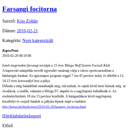
Farsangi focitorna
Szerző:
Kiss Zoltán
Dátum:
2010-02-21
Kategória:
Nem kategorizált
KaposPont:
2010-02-20 08:19:08
Ismét megrendezi farsangi tornáját a 15 éves Mézga Wolf System Focisuli Klub.
A kaposvári utánpótlás-nevelő egyesület vasárnap várja a városi sportcsarnokban a
labdarúgás barátait. Az egésznapos program reggel 7 óra 45 perckor indul, és délelőtt a 13-
14-15 éves korosztályé lesz a pálya.
Délután a még fiatalabbak mutathatják meg, mit tudnak, és rajtuk kívül mezt húznak még az
óvodások, a szülők, valamint a Mézga FC alapítói és a nagybajomi futballisták is. Az
eredményhirdetés 18 óra 15 perckor kezdődik. A házigazdákon kívül nagybajomi,
keszthelyi és csepeli fiatalok is pályára lépnek majd a viadalon.
http://kapos.hu/hirek/sport/2010-02-20/farsangi_focitorna.html
Hírek
labdarúgás
sport
Előző