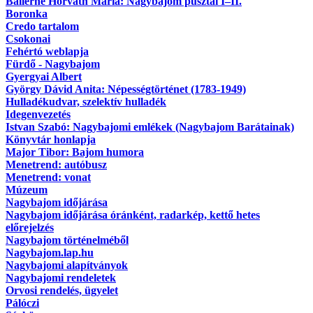
Ballérné Horváth Mária: Nagybajom pusztái I–II.
Boronka
Credo tartalom
Csokonai
Fehértó weblapja
Fürdő - Nagybajom
Gyergyai Albert
György Dávid Anita: Népességtörténet (1783-1949)
Hulladékudvar, szelektív hulladék
Idegenvezetés
Istvan Szabó: Nagybajomi emlékek (Nagybajom Barátainak)
Könyvtár honlapja
Major Tibor: Bajom humora
Menetrend: autóbusz
Menetrend: vonat
Múzeum
Nagybajom időjárása
Nagybajom időjárása óránként, radarkép, kettő hetes
előrejelzés
Nagybajom történelméből
Nagybajom.lap.hu
Nagybajomi alapítványok
Nagybajomi rendeletek
Orvosi rendelés, ügyelet
Pálóczi