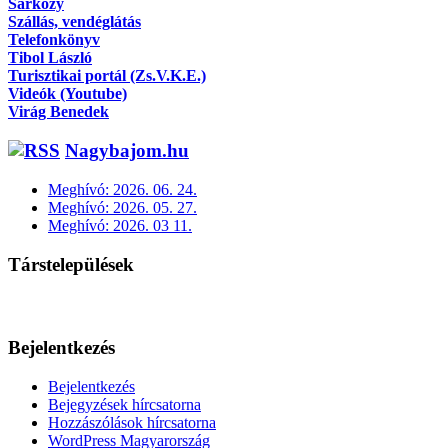
Sárközy
Szállás, vendéglátás
Telefonkönyv
Tibol László
Turisztikai portál (Zs.V.K.E.)
Videók (Youtube)
Virág Benedek
Nagybajom.hu
Meghívó: 2026. 06. 24.
Meghívó: 2026. 05. 27.
Meghívó: 2026. 03 11.
Társtelepülések
Bejelentkezés
Bejelentkezés
Bejegyzések hírcsatorna
Hozzászólások hírcsatorna
WordPress Magyarország