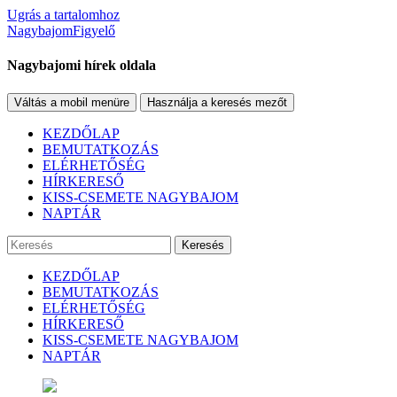
Ugrás a tartalomhoz
NagybajomFigyelő
Nagybajomi hírek oldala
Váltás a mobil menüre
Használja a keresés mezőt
KEZDŐLAP
BEMUTATKOZÁS
ELÉRHETŐSÉG
HÍRKERESŐ
KISS-CSEMETE NAGYBAJOM
NAPTÁR
Keresés
KEZDŐLAP
BEMUTATKOZÁS
ELÉRHETŐSÉG
HÍRKERESŐ
KISS-CSEMETE NAGYBAJOM
NAPTÁR