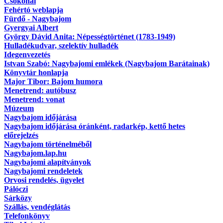
Csokonai
Fehértó weblapja
Fürdő - Nagybajom
Gyergyai Albert
György Dávid Anita: Népességtörténet (1783-1949)
Hulladékudvar, szelektív hulladék
Idegenvezetés
Istvan Szabó: Nagybajomi emlékek (Nagybajom Barátainak)
Könyvtár honlapja
Major Tibor: Bajom humora
Menetrend: autóbusz
Menetrend: vonat
Múzeum
Nagybajom időjárása
Nagybajom időjárása óránként, radarkép, kettő hetes
előrejelzés
Nagybajom történelméből
Nagybajom.lap.hu
Nagybajomi alapítványok
Nagybajomi rendeletek
Orvosi rendelés, ügyelet
Pálóczi
Sárközy
Szállás, vendéglátás
Telefonkönyv