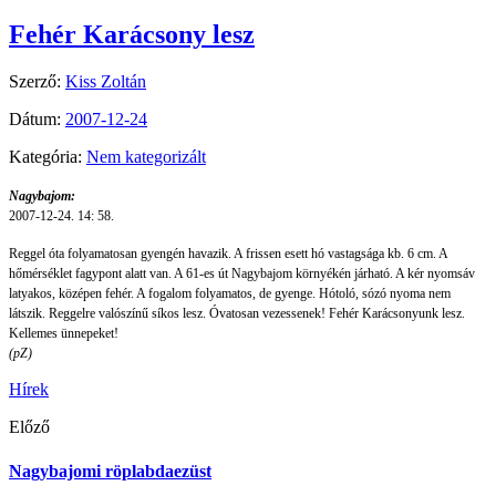
Fehér Karácsony lesz
Szerző:
Kiss Zoltán
Dátum:
2007-12-24
Kategória:
Nem kategorizált
Nagybajom:
2007-12-24. 14: 58.
Reggel óta folyamatosan gyengén havazik. A frissen esett hó vastagsága kb. 6 cm. A
hőmérséklet fagypont alatt van. A 61-es út Nagybajom környékén járható. A kér nyomsáv
latyakos, középen fehér. A fogalom folyamatos, de gyenge. Hótoló, sózó nyoma nem
látszik. Reggelre valószínű síkos lesz. Óvatosan vezessenek! Fehér Karácsonyunk lesz.
Kellemes ünnepeket!
(pZ)
Hírek
Előző
Nagybajomi röplabdaezüst