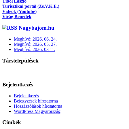
Tibol László
Turisztikai portál (Zs.V.K.E.)
Videók (Youtube)
Virág Benedek
Nagybajom.hu
Meghívó: 2026. 06. 24.
Meghívó: 2026. 05. 27.
Meghívó: 2026. 03 11.
Társtelepülések
Bejelentkezés
Bejelentkezés
Bejegyzések hírcsatorna
Hozzászólások hírcsatorna
WordPress Magyarország
Címkék