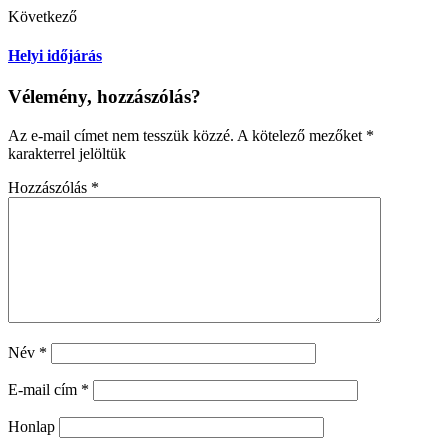
Következő
Helyi időjárás
Vélemény, hozzászólás?
Az e-mail címet nem tesszük közzé.
A kötelező mezőket
*
karakterrel jelöltük
Hozzászólás
*
Név
*
E-mail cím
*
Honlap