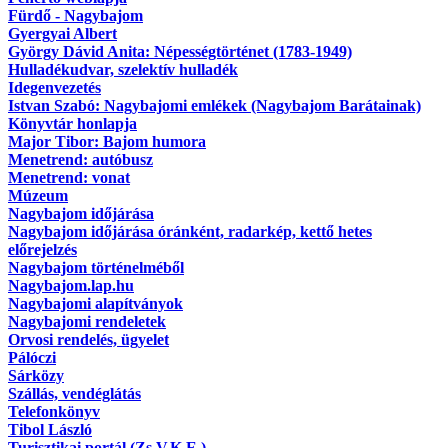
Fürdő - Nagybajom
Gyergyai Albert
György Dávid Anita: Népességtörténet (1783-1949)
Hulladékudvar, szelektív hulladék
Idegenvezetés
Istvan Szabó: Nagybajomi emlékek (Nagybajom Barátainak)
Könyvtár honlapja
Major Tibor: Bajom humora
Menetrend: autóbusz
Menetrend: vonat
Múzeum
Nagybajom időjárása
Nagybajom időjárása óránként, radarkép, kettő hetes
előrejelzés
Nagybajom történelméből
Nagybajom.lap.hu
Nagybajomi alapítványok
Nagybajomi rendeletek
Orvosi rendelés, ügyelet
Pálóczi
Sárközy
Szállás, vendéglátás
Telefonkönyv
Tibol László
Turisztikai portál (Zs.V.K.E.)