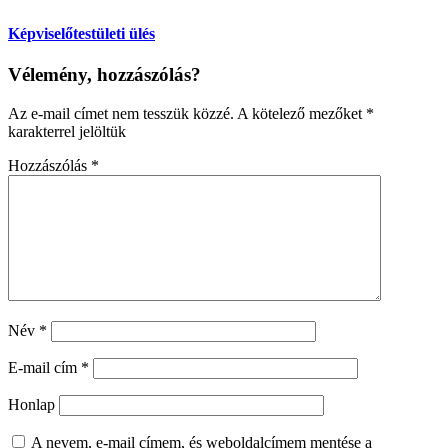
Képviselőtestületi ülés
Vélemény, hozzászólás?
Az e-mail címet nem tesszük közzé.
A kötelező mezőket
*
karakterrel jelöltük
Hozzászólás
*
Név
*
E-mail cím
*
Honlap
A nevem, e-mail címem, és weboldalcímem mentése a