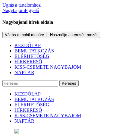
Ugrás a tartalomhoz
NagybajomFigyelő
Nagybajomi hírek oldala
Váltás a mobil menüre
Használja a keresés mezőt
KEZDŐLAP
BEMUTATKOZÁS
ELÉRHETŐSÉG
HÍRKERESŐ
KISS-CSEMETE NAGYBAJOM
NAPTÁR
Keresés
KEZDŐLAP
BEMUTATKOZÁS
ELÉRHETŐSÉG
HÍRKERESŐ
KISS-CSEMETE NAGYBAJOM
NAPTÁR