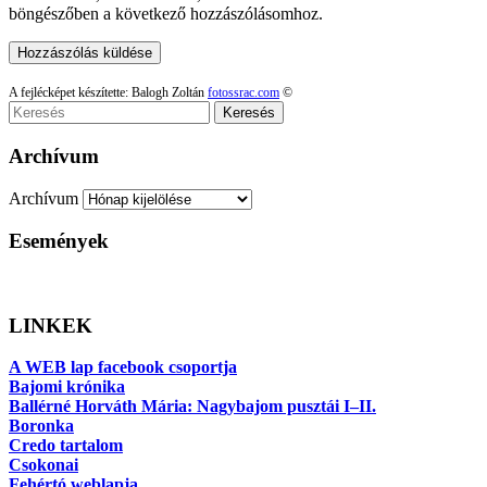
böngészőben a következő hozzászólásomhoz.
A fejlécképet készítette: Balogh Zoltán
fotossrac.com
©
Keresés
Archívum
Archívum
Események
LINKEK
A WEB lap facebook csoportja
Bajomi krónika
Ballérné Horváth Mária: Nagybajom pusztái I–II.
Boronka
Credo tartalom
Csokonai
Fehértó weblapja