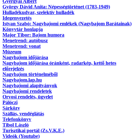
Gyergyai Albert
György Dávid Anita: Népességtörténet (1783-1949)
Hulladékudvar, szelektív hulladék
Idegenvezetés
Istvan Szabó: Nagybajomi emlékek (Nagybajom Barátainak)
Könyvtár honlapja
Major Tibor: Bajom humora
Menetrend: autóbusz
Menetrend: vonat
Múzeum
Nagybajom időjárása
Nagybajom időjárása óránként, radarkép, kettő hetes
előrejelzés
Nagybajom történelméből
Nagybajom.lap.hu
Nagybajomi alapítványok
Nagybajomi rendeletek
Orvosi rendelés, ügyelet
Pálóczi
Sárközy
Szállás, vendéglátás
Telefonkönyv
Tibol László
Turisztikai portál (Zs.V.K.E.)
Videók (Youtube)