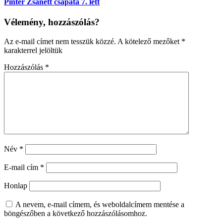
Pintér Zsanett csapata 7. lett
Vélemény, hozzászólás?
Az e-mail címet nem tesszük közzé.
A kötelező mezőket
*
karakterrel jelöltük
Hozzászólás
*
Név
*
E-mail cím
*
Honlap
A nevem, e-mail címem, és weboldalcímem mentése a
böngészőben a következő hozzászólásomhoz.