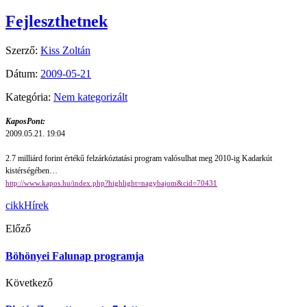
Fejleszthetnek
Szerző:
Kiss Zoltán
Dátum:
2009-05-21
Kategória:
Nem kategorizált
KaposPont:
2009.05.21. 19:04
2.7 milliárd forint értékű felzárkóztatási program valósulhat meg 2010-ig Kadarkút
kistérségében…
http://www.kapos.hu/index.php?highlight=nagybajom&cid=70431
cikk
Hírek
Előző
Böhönyei Falunap programja
Következő