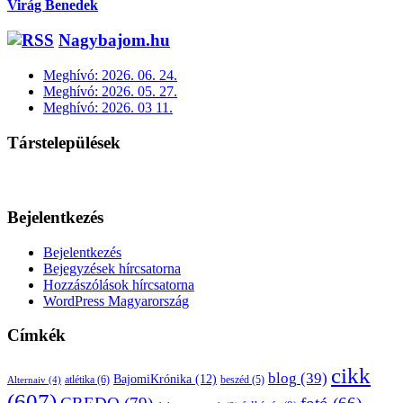
Virág Benedek
Nagybajom.hu
Meghívó: 2026. 06. 24.
Meghívó: 2026. 05. 27.
Meghívó: 2026. 03 11.
Társtelepülések
Bejelentkezés
Bejelentkezés
Bejegyzések hírcsatorna
Hozzászólások hírcsatorna
WordPress Magyarország
Címkék
cikk
blog
(39)
BajomiKrónika
(12)
atlétika
(6)
beszéd
(5)
Alternaiv
(4)
(607)