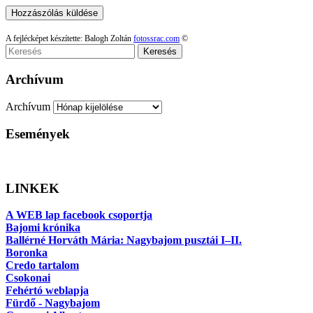
A fejlécképet készítette: Balogh Zoltán
fotossrac.com
©
Keresés
Archívum
Archívum
Események
LINKEK
A WEB lap facebook csoportja
Bajomi krónika
Ballérné Horváth Mária: Nagybajom pusztái I–II.
Boronka
Credo tartalom
Csokonai
Fehértó weblapja
Fürdő - Nagybajom