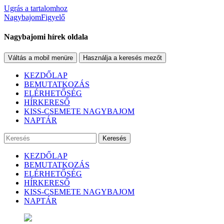
Ugrás a tartalomhoz
NagybajomFigyelő
Nagybajomi hírek oldala
Váltás a mobil menüre
Használja a keresés mezőt
KEZDŐLAP
BEMUTATKOZÁS
ELÉRHETŐSÉG
HÍRKERESŐ
KISS-CSEMETE NAGYBAJOM
NAPTÁR
Keresés
KEZDŐLAP
BEMUTATKOZÁS
ELÉRHETŐSÉG
HÍRKERESŐ
KISS-CSEMETE NAGYBAJOM
NAPTÁR