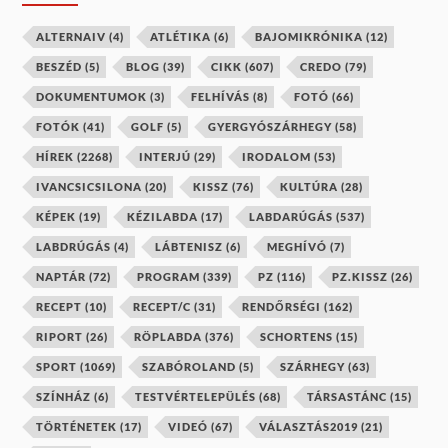
ALTERNAIV
(4)
ATLÉTIKA
(6)
BAJOMIKRÓNIKA
(12)
BESZÉD
(5)
BLOG
(39)
CIKK
(607)
CREDO
(79)
DOKUMENTUMOK
(3)
FELHÍVÁS
(8)
FOTÓ
(66)
FOTÓK
(41)
GOLF
(5)
GYERGYÓSZÁRHEGY
(58)
HÍREK
(2268)
INTERJÚ
(29)
IRODALOM
(53)
IVANCSICSILONA
(20)
KISSZ
(76)
KULTÚRA
(28)
KÉPEK
(19)
KÉZILABDA
(17)
LABDARÚGÁS
(537)
LABDRÚGÁS
(4)
LÁBTENISZ
(6)
MEGHÍVÓ
(7)
NAPTÁR
(72)
PROGRAM
(339)
PZ
(116)
PZ.KISSZ
(26)
RECEPT
(10)
RECEPT/C
(31)
RENDŐRSÉGI
(162)
RIPORT
(26)
RÖPLABDA
(376)
SCHORTENS
(15)
SPORT
(1069)
SZABÓROLAND
(5)
SZÁRHEGY
(63)
SZÍNHÁZ
(6)
TESTVÉRTELEPÜLÉS
(68)
TÁRSASTÁNC
(15)
TÖRTÉNETEK
(17)
VIDEÓ
(67)
VÁLASZTÁS2019
(21)