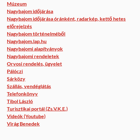
Múzeum
Nagybajom időjárása
Nagybajom időjárása óránként, radarkép, kettő hetes
előrejelzés
Nagybajom történelméből
Nagybajom.lap.hu
Nagybajomi alapítványok
Nagybajomi rendeletek
Orvosi rendelés, ügyelet
Pálóczi
Sárközy
Szállás, vendéglátás
Telefonkönyv
Tibol László
Turisztikai portál (Zs.V.K.E.)
Videók (Youtube)
Virág Benedek