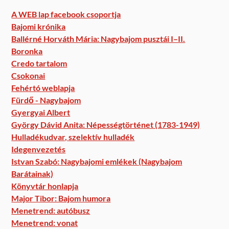
A WEB lap facebook csoportja
Bajomi krónika
Ballérné Horváth Mária: Nagybajom pusztái I–II.
Boronka
Credo tartalom
Csokonai
Fehértó weblapja
Fürdő - Nagybajom
Gyergyai Albert
György Dávid Anita: Népességtörténet (1783-1949)
Hulladékudvar, szelektív hulladék
Idegenvezetés
Istvan Szabó: Nagybajomi emlékek (Nagybajom
Barátainak)
Könyvtár honlapja
Major Tibor: Bajom humora
Menetrend: autóbusz
Menetrend: vonat