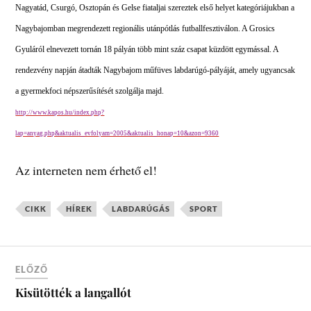
Nagyatád, Csurgó, Osztopán és Gelse fiataljai szereztek első helyet kategóriájukban a
Nagybajomban megrendezett regionális utánpótlás futballfesztiválon. A Grosics
Gyuláról elnevezett tornán 18 pályán több mint száz csapat küzdött egymással. A
rendezvény napján átadták Nagybajom műfüves labdarúgó-pályáját, amely ugyancsak
a gyermekfoci népszerűsítését szolgálja majd.
http://www.kapos.hu/index.php?
lap=anyag.php&aktualis_evfolyam=2005&aktualis_honap=10&azon=9360
Az interneten nem érhető el!
CIKK
HÍREK
LABDARÚGÁS
SPORT
ELŐZŐ
Kisütötték a langallót