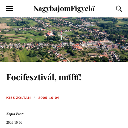
NagybajomFigyelő
Focifesztivál, műfű!
KISS ZOLTÁN
2005-10-09
Kapos Pont:
2005-10-09