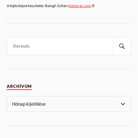
A fejlécképet készítette: Balogh Zoltán
fotossrac.com
©
ARCHÍVUM