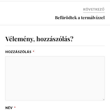
KÖVETKEZŐ
Befürödtek a termálvízzel
Vélemény, hozzászólás?
HOZZÁSZÓLÁS
*
NÉV
*