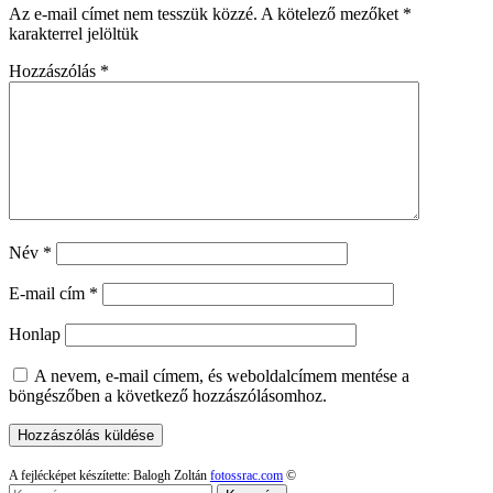
Az e-mail címet nem tesszük közzé.
A kötelező mezőket
*
karakterrel jelöltük
Hozzászólás
*
Név
*
E-mail cím
*
Honlap
A nevem, e-mail címem, és weboldalcímem mentése a
böngészőben a következő hozzászólásomhoz.
A fejlécképet készítette: Balogh Zoltán
fotossrac.com
©