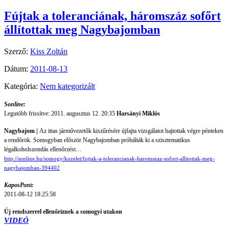
Fújtak a toleranciának, háromszáz sofőrt
állítottak meg Nagybajomban
Szerző:
Kiss Zoltán
Dátum:
2011-08-13
Kategória:
Nem kategorizált
Sonline:
Legutóbb frissítve: 2011. augusztus 12. 20:35
Harsányi Miklós
Nagybajom
|
Az ittas járművezetők kiszűrésére újfajta vizsgálatot hajtottak végre pénteken
a rendőrök. Somogyban először Nagybajomban próbálták ki a szisztematikus
légalkoholszondás ellenőrzést…
http://sonline.hu/somogy/kozelet/fujtak-a-tolerancianak-haromszaz-sofort-allitottak-meg-
nagybajomban-394402
KaposPont:
2011-08-12 18:25:58
Új rendszerrel ellenőriznek a somogyi utakon
VIDEÓ