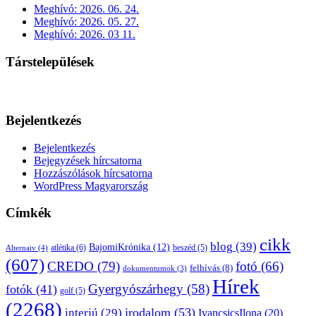
Meghívó: 2026. 06. 24.
Meghívó: 2026. 05. 27.
Meghívó: 2026. 03 11.
Társtelepülések
Bejelentkezés
Bejelentkezés
Bejegyzések hírcsatorna
Hozzászólások hírcsatorna
WordPress Magyarország
Címkék
cikk
blog
(39)
BajomiKrónika
(12)
atlétika
(6)
beszéd
(5)
Alternaiv
(4)
(607)
CREDO
(79)
fotó
(66)
felhívás
(8)
dokumentumok
(3)
Hírek
Gyergyószárhegy
(58)
fotók
(41)
golf
(5)
(2268)
irodalom
(53)
interjú
(29)
IvancsicsIlona
(20)