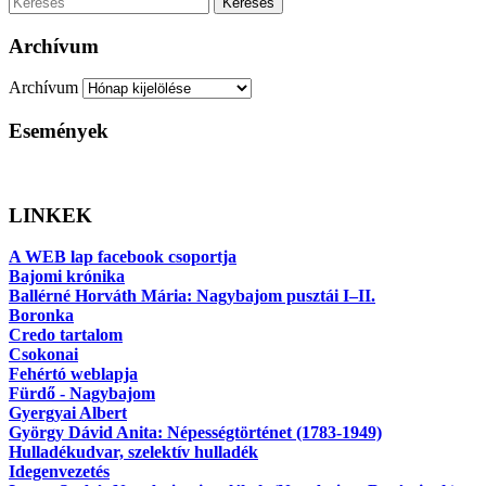
Keresés
Archívum
Archívum
Események
LINKEK
A WEB lap facebook csoportja
Bajomi krónika
Ballérné Horváth Mária: Nagybajom pusztái I–II.
Boronka
Credo tartalom
Csokonai
Fehértó weblapja
Fürdő - Nagybajom
Gyergyai Albert
György Dávid Anita: Népességtörténet (1783-1949)
Hulladékudvar, szelektív hulladék
Idegenvezetés