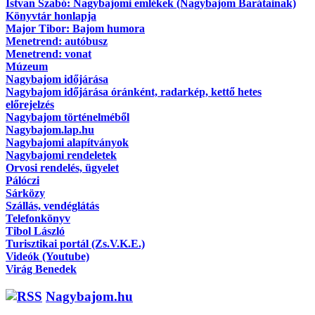
Istvan Szabó: Nagybajomi emlékek (Nagybajom Barátainak)
Könyvtár honlapja
Major Tibor: Bajom humora
Menetrend: autóbusz
Menetrend: vonat
Múzeum
Nagybajom időjárása
Nagybajom időjárása óránként, radarkép, kettő hetes
előrejelzés
Nagybajom történelméből
Nagybajom.lap.hu
Nagybajomi alapítványok
Nagybajomi rendeletek
Orvosi rendelés, ügyelet
Pálóczi
Sárközy
Szállás, vendéglátás
Telefonkönyv
Tibol László
Turisztikai portál (Zs.V.K.E.)
Videók (Youtube)
Virág Benedek
Nagybajom.hu