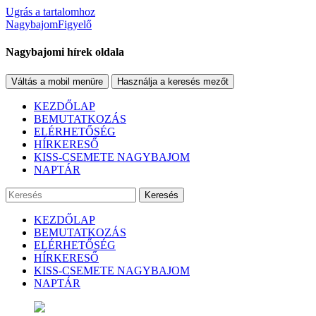
Ugrás a tartalomhoz
NagybajomFigyelő
Nagybajomi hírek oldala
Váltás a mobil menüre
Használja a keresés mezőt
KEZDŐLAP
BEMUTATKOZÁS
ELÉRHETŐSÉG
HÍRKERESŐ
KISS-CSEMETE NAGYBAJOM
NAPTÁR
Keresés
KEZDŐLAP
BEMUTATKOZÁS
ELÉRHETŐSÉG
HÍRKERESŐ
KISS-CSEMETE NAGYBAJOM
NAPTÁR