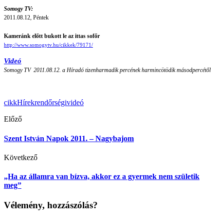
Somogy TV:
2011.08.12, Péntek
Kameránk előtt bukott le az ittas sofőr
http://www.somogytv.hu/cikkek/79171/
Videó
Somogy TV 2011.08.12. a Híradó tizenharmadik percének harmincötödik másodpercétől
cikk
Hírek
rendőrségi
videó
Előző
Szent István Napok 2011. – Nagybajom
Következő
„Ha az államra van bízva, akkor ez a gyermek nem születik
meg”
Vélemény, hozzászólás?