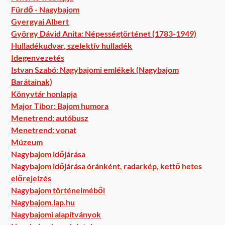
Fürdő - Nagybajom
Gyergyai Albert
György Dávid Anita: Népességtörténet (1783-1949)
Hulladékudvar, szelektív hulladék
Idegenvezetés
Istvan Szabó: Nagybajomi emlékek (Nagybajom
Barátainak)
Könyvtár honlapja
Major Tibor: Bajom humora
Menetrend: autóbusz
Menetrend: vonat
Múzeum
Nagybajom időjárása
Nagybajom időjárása óránként, radarkép, kettő hetes
előrejelzés
Nagybajom történelméből
Nagybajom.lap.hu
Nagybajomi alapítványok