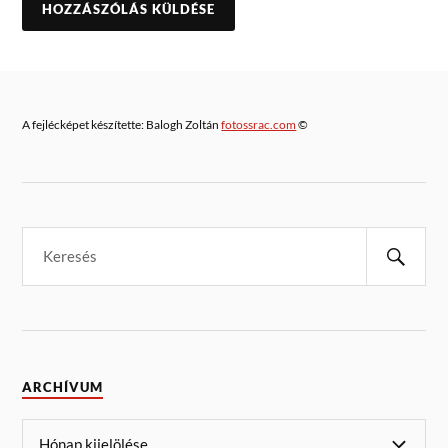
A fejlécképet készítette: Balogh Zoltán
fotossrac.com
©
ARCHÍVUM