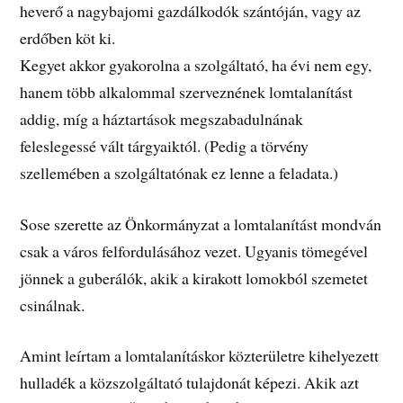
heverő a nagybajomi gazdálkodók szántóján, vagy az
erdőben köt ki.
Kegyet akkor gyakorolna a szolgáltató, ha évi nem egy,
hanem több alkalommal szerveznének lomtalanítást
addig, míg a háztartások megszabadulnának
feleslegessé vált tárgyaiktól. (Pedig a törvény
szellemében a szolgáltatónak ez lenne a feladata.)
Sose szerette az Önkormányzat a lomtalanítást mondván
csak a város felfordulásához vezet. Ugyanis tömegével
jönnek a guberálók, akik a kirakott lomokból szemetet
csinálnak.
Amint leírtam a lomtalanításkor közterületre kihelyezett
hulladék a közszolgáltató tulajdonát képezi. Akik azt