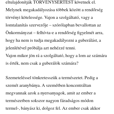
eltulajdonítják TÖRVÉNYSÉRTÉST követnek el.
Melynek megakadályozása többek között a rendőrség
törvényi kötelessége. Vajon a szolgáltató, vagy a
lomtalanítás szervezője – szórólapban bevallottan az
Önkormányzat – felhívta-e a rendőrség figyelmét arra,
hogy ha nem is tudja megakadályozni a guberálást, a
jelenlétével próbálja azt nehézzé tenni.
Vajon mikor jön rá a szolgáltató, hogy a lom az számára
is érték, nem csak a guberálók számára?
Szemeteléssel tönkretesszük a természetet. Pedig a
szemét aranybánya. A szemétben koncentráltan
megvannak azok a nyersanyagok, amit az ember a
természetben sokszor nagyon fáradságos módon
termel-, bányász ki, dolgoz fel. Az ember csak akkor