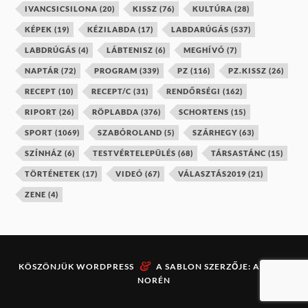
IVANCSICSILONA
(20)
KISSZ
(76)
KULTÚRA
(28)
KÉPEK
(19)
KÉZILABDA
(17)
LABDARÚGÁS
(537)
LABDRÚGÁS
(4)
LÁBTENISZ
(6)
MEGHÍVÓ
(7)
NAPTÁR
(72)
PROGRAM
(339)
PZ
(116)
PZ.KISSZ
(26)
RECEPT
(10)
RECEPT/C
(31)
RENDŐRSÉGI
(162)
RIPORT
(26)
RÖPLABDA
(376)
SCHORTENS
(15)
SPORT
(1069)
SZABÓROLAND
(5)
SZÁRHEGY
(63)
SZÍNHÁZ
(6)
TESTVÉRTELEPÜLÉS
(68)
TÁRSASTÁNC
(15)
TÖRTÉNETEK
(17)
VIDEÓ
(67)
VÁLASZTÁS2019
(21)
ZENE
(4)
&
KÖSZÖNJÜK
WORDPRESS
A SABLON SZERZŐJE:
ANDERS
NORÉN