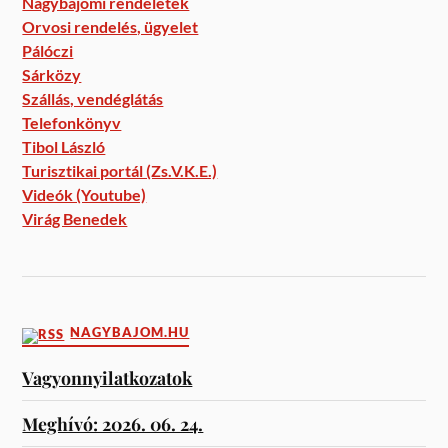
Nagybajomi rendeletek
Orvosi rendelés, ügyelet
Pálóczi
Sárközy
Szállás, vendéglátás
Telefonkönyv
Tibol László
Turisztikai portál (Zs.V.K.E.)
Videók (Youtube)
Virág Benedek
NAGYBAJOM.HU
Vagyonnyilatkozatok
Meghívó: 2026. 06. 24.