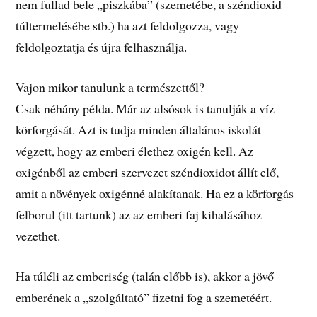
nem fullad bele „piszkába” (szemetébe, a széndioxid
túltermelésébe stb.) ha azt feldolgozza, vagy
feldolgoztatja és újra felhasználja.
Vajon mikor tanulunk a természettől?
Csak néhány példa. Már az alsósok is tanulják a víz
körforgását. Azt is tudja minden általános iskolát
végzett, hogy az emberi élethez oxigén kell. Az
oxigénből az emberi szervezet széndioxidot állít elő,
amit a növények oxigénné alakítanak. Ha ez a körforgás
felborul (itt tartunk) az az emberi faj kihalásához
vezethet.
Ha túléli az emberiség (talán előbb is), akkor a jövő
emberének a „szolgáltató” fizetni fog a szemetéért.