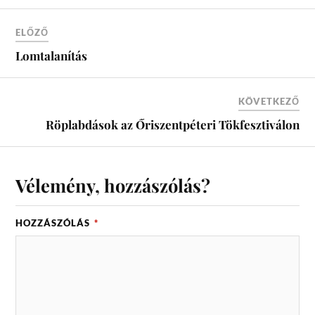
ELŐZŐ
Lomtalanítás
KÖVETKEZŐ
Röplabdások az Őriszentpéteri Tökfesztiválon
Vélemény, hozzászólás?
HOZZÁSZÓLÁS
*