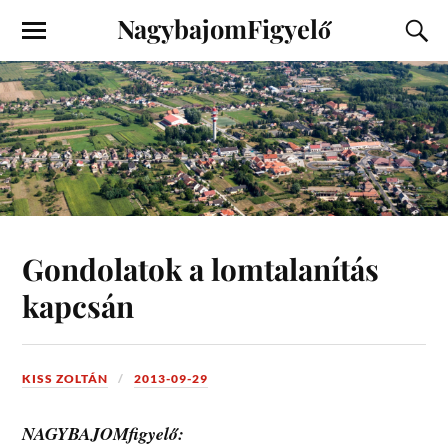
NagybajomFigyelő
Gondolatok a lomtalanítás
kapcsán
KISS ZOLTÁN
2013-09-29
NAGYBAJOMfigyelő: