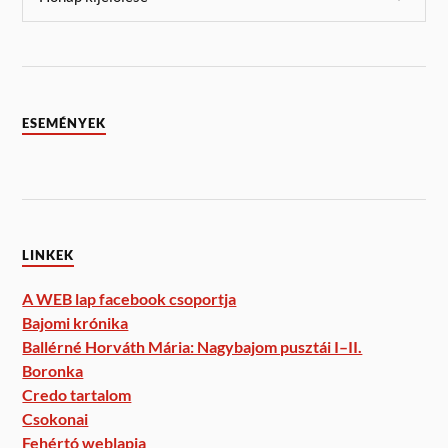
ESEMÉNYEK
LINKEK
A WEB lap facebook csoportja
Bajomi krónika
Ballérné Horváth Mária: Nagybajom pusztái I–II.
Boronka
Credo tartalom
Csokonai
Fehértó weblapja