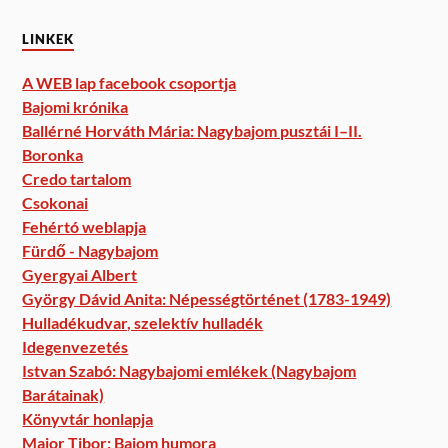
LINKEK
A WEB lap facebook csoportja
Bajomi krónika
Ballérné Horváth Mária: Nagybajom pusztái I–II.
Boronka
Credo tartalom
Csokonai
Fehértó weblapja
Fürdő - Nagybajom
Gyergyai Albert
György Dávid Anita: Népességtörténet (1783-1949)
Hulladékudvar, szelektív hulladék
Idegenvezetés
Istvan Szabó: Nagybajomi emlékek (Nagybajom
Barátainak)
Könyvtár honlapja
Major Tibor: Bajom humora