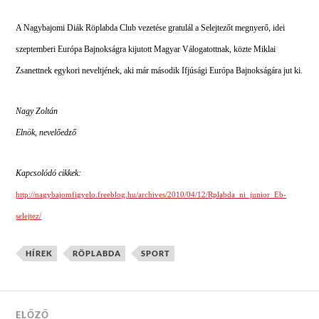
A Nagybajomi Diák Röplabda Club vezetése gratulál a Selejtezőt megnyerő, idei
szeptemberi Európa Bajnokságra kijutott Magyar Válogatottnak, közte Miklai
Zsanettnek egykori neveltjének, aki már második Ifjúsági Európa Bajnokságára jut ki.
Nagy Zoltán
Elnök, nevelőedző
Kapcsolódó cikkek:
http://nagybajomfigyelo.freeblog.hu/archives/2010/04/12/Rplabda_ni_junior_Eb-
selejtez/
HÍREK
RÖPLABDA
SPORT
ELŐZŐ