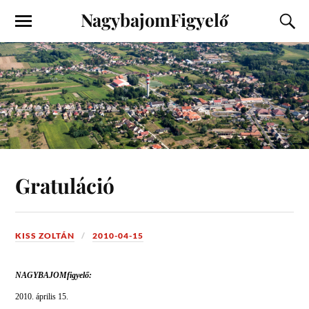
NagybajomFigyelő
Gratuláció
KISS ZOLTÁN
2010-04-15
NAGYBAJOMfigyelő:
2010. április 15.