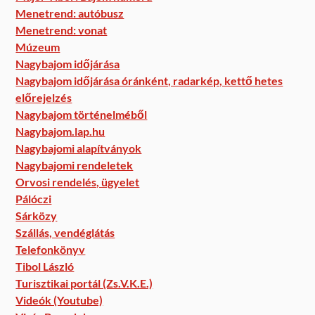
Menetrend: autóbusz
Menetrend: vonat
Múzeum
Nagybajom időjárása
Nagybajom időjárása óránként, radarkép, kettő hetes
előrejelzés
Nagybajom történelméből
Nagybajom.lap.hu
Nagybajomi alapítványok
Nagybajomi rendeletek
Orvosi rendelés, ügyelet
Pálóczi
Sárközy
Szállás, vendéglátás
Telefonkönyv
Tibol László
Turisztikai portál (Zs.V.K.E.)
Videók (Youtube)