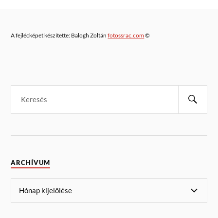
A fejlécképet készítette: Balogh Zoltán
fotossrac.com
©
ARCHÍVUM