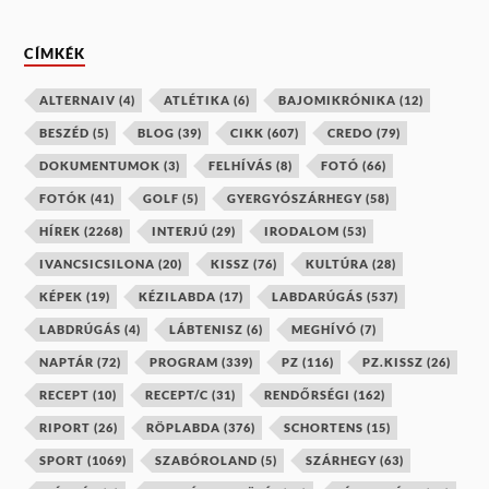
CÍMKÉK
ALTERNAIV
(4)
ATLÉTIKA
(6)
BAJOMIKRÓNIKA
(12)
BESZÉD
(5)
BLOG
(39)
CIKK
(607)
CREDO
(79)
DOKUMENTUMOK
(3)
FELHÍVÁS
(8)
FOTÓ
(66)
FOTÓK
(41)
GOLF
(5)
GYERGYÓSZÁRHEGY
(58)
HÍREK
(2268)
INTERJÚ
(29)
IRODALOM
(53)
IVANCSICSILONA
(20)
KISSZ
(76)
KULTÚRA
(28)
KÉPEK
(19)
KÉZILABDA
(17)
LABDARÚGÁS
(537)
LABDRÚGÁS
(4)
LÁBTENISZ
(6)
MEGHÍVÓ
(7)
NAPTÁR
(72)
PROGRAM
(339)
PZ
(116)
PZ.KISSZ
(26)
RECEPT
(10)
RECEPT/C
(31)
RENDŐRSÉGI
(162)
RIPORT
(26)
RÖPLABDA
(376)
SCHORTENS
(15)
SPORT
(1069)
SZABÓROLAND
(5)
SZÁRHEGY
(63)