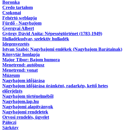
Boronka
Credo tartalom
Csokonai
Fehértó weblapja
Fürdő - Nagybajom
Gyergyai Albert
György Dávid Anita: Népességtörténet (1783-1949)
Hulladékudvar, szelektív hulladék
Idegenvezetés
Istvan Szabó: Nagybajomi emlékek (Nagybajom Barátainak)
Könyvtár honlapja
Major Tibor: Bajom humora
Menetrend: autóbusz
Menetrend: vonat
Múzeum
Nagybajom időjárása
Nagybajom időjárása óránként, radarkép, kettő hetes
előrejelzés
Nagybajom történelméből
Nagybajom.lap.hu
Nagybajomi alapítványok
Nagybajomi rendeletek
Orvosi rendelés, ügyelet
Pálóczi
Sárközy