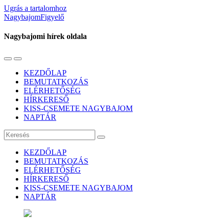
Ugrás a tartalomhoz
NagybajomFigyelő
Nagybajomi hírek oldala
Váltás
Használja
a
a
KEZDŐLAP
mobil
keresés
BEMUTATKOZÁS
menüre
mezőt
ELÉRHETŐSÉG
HÍRKERESŐ
KISS-CSEMETE NAGYBAJOM
NAPTÁR
Keresés
KEZDŐLAP
BEMUTATKOZÁS
ELÉRHETŐSÉG
HÍRKERESŐ
KISS-CSEMETE NAGYBAJOM
NAPTÁR