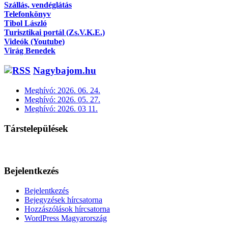
Szállás, vendéglátás
Telefonkönyv
Tibol László
Turisztikai portál (Zs.V.K.E.)
Videók (Youtube)
Virág Benedek
Nagybajom.hu
Meghívó: 2026. 06. 24.
Meghívó: 2026. 05. 27.
Meghívó: 2026. 03 11.
Társtelepülések
Bejelentkezés
Bejelentkezés
Bejegyzések hírcsatorna
Hozzászólások hírcsatorna
WordPress Magyarország