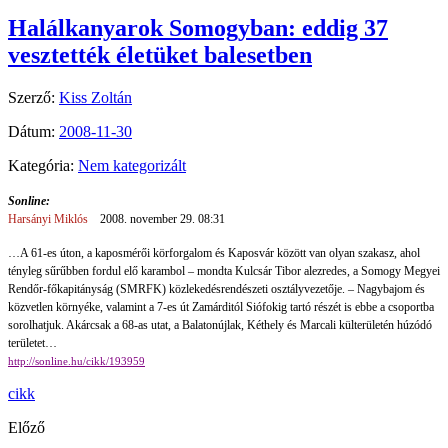
Halálkanyarok Somogyban: eddig 37
vesztették életüket balesetben
Szerző:
Kiss Zoltán
Dátum:
2008-11-30
Kategória:
Nem kategorizált
Sonline:
Harsányi Miklós
2008. november 29. 08:31
…A 61-es úton, a kaposmérői körforgalom és Kaposvár között van olyan szakasz, ahol
tényleg sűrűbben fordul elő karambol – mondta Kulcsár Tibor alezredes, a Somogy Megyei
Rendőr-főkapitányság (SMRFK) közlekedésrendészeti osztályvezetője. – Nagybajom és
közvetlen környéke, valamint a 7-es út Zamárditól Siófokig tartó részét is ebbe a csoportba
sorolhatjuk. Akárcsak a 68-as utat, a Balatonújlak, Kéthely és Marcali külterületén húzódó
területet…
http://sonline.hu/cikk/193959
cikk
Előző