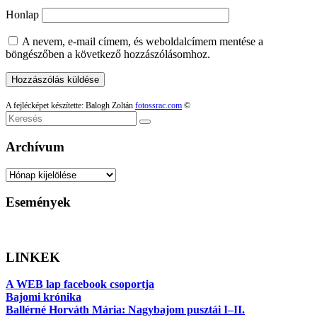
Honlap
A nevem, e-mail címem, és weboldalcímem mentése a
böngészőben a következő hozzászólásomhoz.
A fejlécképet készítette: Balogh Zoltán
fotossrac.com
©
Keresés
Archívum
Archívum
Események
LINKEK
A WEB lap facebook csoportja
Bajomi krónika
Ballérné Horváth Mária: Nagybajom pusztái I–II.