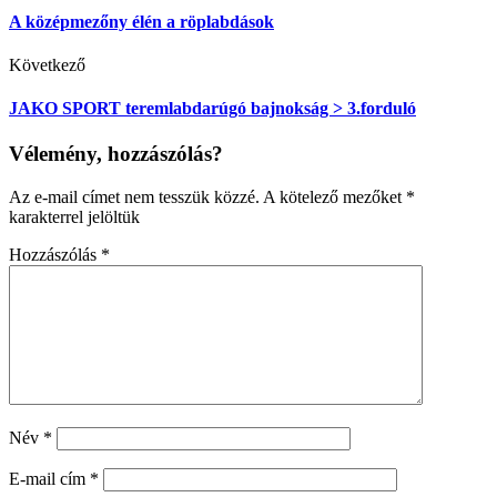
A középmezőny élén a röplabdások
Következő
JAKO SPORT teremlabdarúgó bajnokság > 3.forduló
Vélemény, hozzászólás?
Az e-mail címet nem tesszük közzé.
A kötelező mezőket
*
karakterrel jelöltük
Hozzászólás
*
Név
*
E-mail cím
*