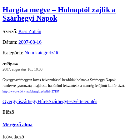
Hargita megye – Holnaptól zajlik a
Szárhegyi Napok
Szerző:
Kiss Zoltán
Dátum:
2007-08-16
Kategória:
Nem kategorizált
erdély.ma:
2007. augusztus 16., 10:00
Gyergyószárhegyen lovas felvonulással kezdődik holnap a Szárhegyi Napok
rendezvénysorozata, majd este hat órától felszentelik a nemrég felújított kultúrházat.
http://www.erdely.ma/kisregio.php?id=27157
Gyergyószárhegy
Hírek
Szárhegy
testvértelepülés
Előző
Mérgező alma
Következő