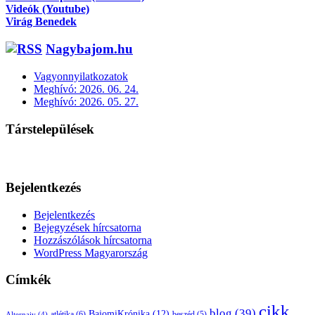
Videók (Youtube)
Virág Benedek
Nagybajom.hu
Vagyonnyilatkozatok
Meghívó: 2026. 06. 24.
Meghívó: 2026. 05. 27.
Társtelepülések
Bejelentkezés
Bejelentkezés
Bejegyzések hírcsatorna
Hozzászólások hírcsatorna
WordPress Magyarország
Címkék
cikk
blog
(39)
BajomiKrónika
(12)
atlétika
(6)
beszéd
(5)
Alternaiv
(4)