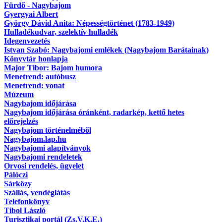
Fürdő - Nagybajom
Gyergyai Albert
György Dávid Anita: Népességtörténet (1783-1949)
Hulladékudvar, szelektív hulladék
Idegenvezetés
Istvan Szabó: Nagybajomi emlékek (Nagybajom Barátainak)
Könyvtár honlapja
Major Tibor: Bajom humora
Menetrend: autóbusz
Menetrend: vonat
Múzeum
Nagybajom időjárása
Nagybajom időjárása óránként, radarkép, kettő hetes
előrejelzés
Nagybajom történelméből
Nagybajom.lap.hu
Nagybajomi alapítványok
Nagybajomi rendeletek
Orvosi rendelés, ügyelet
Pálóczi
Sárközy
Szállás, vendéglátás
Telefonkönyv
Tibol László
Turisztikai portál (Zs.V.K.E.)