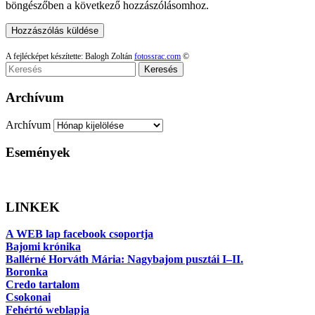
böngészőben a következő hozzászólásomhoz.
A fejlécképet készítette: Balogh Zoltán
fotossrac.com
©
Keresés
Archívum
Archívum
Események
LINKEK
A WEB lap facebook csoportja
Bajomi krónika
Ballérné Horváth Mária: Nagybajom pusztái I–II.
Boronka
Credo tartalom
Csokonai
Fehértó weblapja