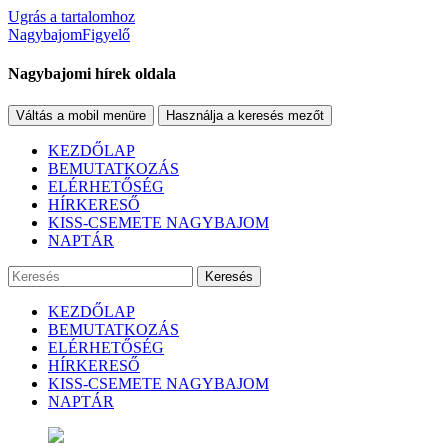
Ugrás a tartalomhoz
NagybajomFigyelő
Nagybajomi hírek oldala
Váltás a mobil menüre
Használja a keresés mezőt
KEZDŐLAP
BEMUTATKOZÁS
ELÉRHETŐSÉG
HÍRKERESŐ
KISS-CSEMETE NAGYBAJOM
NAPTÁR
Keresés
KEZDŐLAP
BEMUTATKOZÁS
ELÉRHETŐSÉG
HÍRKERESŐ
KISS-CSEMETE NAGYBAJOM
NAPTÁR