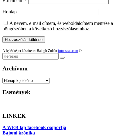
E-mail cím
*
Honlap
A nevem, e-mail címem, és weboldalcímem mentése a
böngészőben a következő hozzászólásomhoz.
A fejlécképet készítette: Balogh Zoltán
fotossrac.com
©
Keresés
Archívum
Archívum
Események
LINKEK
A WEB lap facebook csoportja
Bajomi krónika