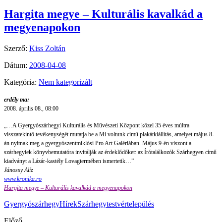
Hargita megye – Kulturális kavalkád a
megyenapokon
Szerző:
Kiss Zoltán
Dátum:
2008-04-08
Kategória:
Nem kategorizált
erdély ma:
2008. április 08., 08:00
„…A Gyergyószárhegyi Kulturális és Művészeti Központ közel 35 éves múltra
visszatekintő tevékenységét mutatja be a Mi voltunk című plakátkiállítás, amelyet május 8-
án nyitnak meg a gyergyószentmiklósi Pro Art Galériában. Május 9-én viszont a
szárhegyiek könyvbemutatóra invitálják az érdeklődőket: az Írótalálkozók Szárhegyen című
kiadványt a Lázár-kastély Lovagtermében ismertetik…”
Jánossy Alíz
www.kronika.ro
Hargita megye – Kulturális kavalkád a megyenapokon
Gyergyószárhegy
Hírek
Szárhegy
testvértelepülés
Előző