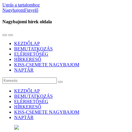
Ugrás a tartalomhoz
NagybajomFigyelő
Nagybajomi hírek oldala
Váltás
Használja
a
a
KEZDŐLAP
mobil
keresés
BEMUTATKOZÁS
menüre
mezőt
ELÉRHETŐSÉG
HÍRKERESŐ
KISS-CSEMETE NAGYBAJOM
NAPTÁR
Keresés
KEZDŐLAP
BEMUTATKOZÁS
ELÉRHETŐSÉG
HÍRKERESŐ
KISS-CSEMETE NAGYBAJOM
NAPTÁR