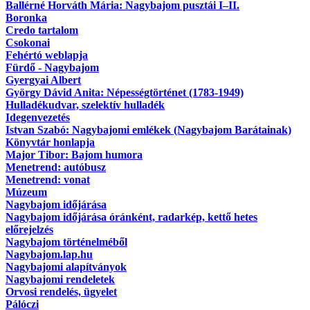
Ballérné Horváth Mária: Nagybajom pusztái I–II.
Boronka
Credo tartalom
Csokonai
Fehértó weblapja
Fürdő - Nagybajom
Gyergyai Albert
György Dávid Anita: Népességtörténet (1783-1949)
Hulladékudvar, szelektív hulladék
Idegenvezetés
Istvan Szabó: Nagybajomi emlékek (Nagybajom Barátainak)
Könyvtár honlapja
Major Tibor: Bajom humora
Menetrend: autóbusz
Menetrend: vonat
Múzeum
Nagybajom időjárása
Nagybajom időjárása óránként, radarkép, kettő hetes
előrejelzés
Nagybajom történelméből
Nagybajom.lap.hu
Nagybajomi alapítványok
Nagybajomi rendeletek
Orvosi rendelés, ügyelet
Pálóczi