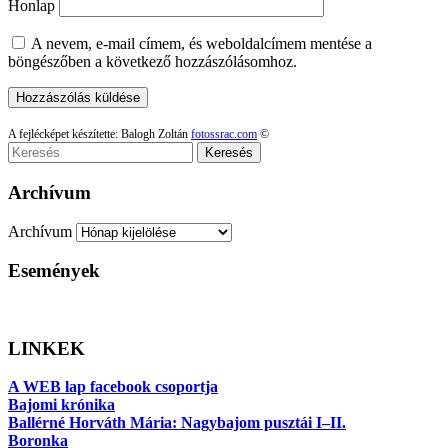
Honlap
A nevem, e-mail címem, és weboldalcímem mentése a
böngészőben a következő hozzászólásomhoz.
A fejlécképet készítette: Balogh Zoltán
fotossrac.com
©
Keresés
Archívum
Archívum
Események
LINKEK
A WEB lap facebook csoportja
Bajomi krónika
Ballérné Horváth Mária: Nagybajom pusztái I–II.
Boronka