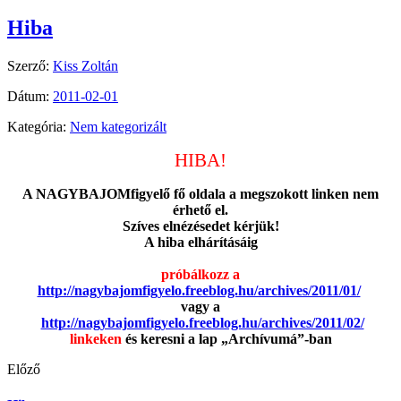
Hiba
Szerző:
Kiss Zoltán
Dátum:
2011-02-01
Kategória:
Nem kategorizált
HIBA!
A NAGYBAJOMfigyelő fő oldala a megszokott linken nem
érhető el.
Szíves elnézésedet kérjük!
A hiba elhárításáig
próbálkozz a
http://nagybajomfigyelo.freeblog.hu/archives/2011/01/
vagy a
http://nagybajomfigyelo.freeblog.hu/archives/2011/02/
linkeken
és keresni a lap „Archívumá”-ban
Előző