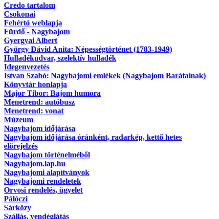
Credo tartalom
Csokonai
Fehértó weblapja
Fürdő - Nagybajom
Gyergyai Albert
György Dávid Anita: Népességtörténet (1783-1949)
Hulladékudvar, szelektív hulladék
Idegenvezetés
Istvan Szabó: Nagybajomi emlékek (Nagybajom Barátainak)
Könyvtár honlapja
Major Tibor: Bajom humora
Menetrend: autóbusz
Menetrend: vonat
Múzeum
Nagybajom időjárása
Nagybajom időjárása óránként, radarkép, kettő hetes
előrejelzés
Nagybajom történelméből
Nagybajom.lap.hu
Nagybajomi alapítványok
Nagybajomi rendeletek
Orvosi rendelés, ügyelet
Pálóczi
Sárközy
Szállás, vendéglátás