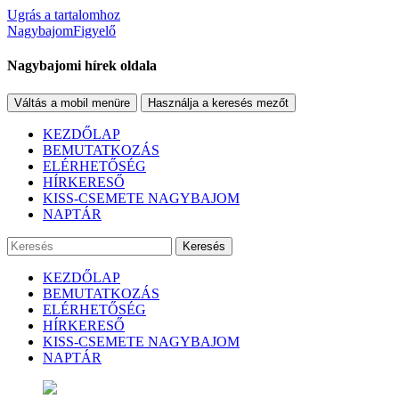
Ugrás a tartalomhoz
NagybajomFigyelő
Nagybajomi hírek oldala
Váltás a mobil menüre
Használja a keresés mezőt
KEZDŐLAP
BEMUTATKOZÁS
ELÉRHETŐSÉG
HÍRKERESŐ
KISS-CSEMETE NAGYBAJOM
NAPTÁR
Keresés
KEZDŐLAP
BEMUTATKOZÁS
ELÉRHETŐSÉG
HÍRKERESŐ
KISS-CSEMETE NAGYBAJOM
NAPTÁR