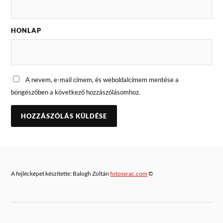
HONLAP
A nevem, e-mail címem, és weboldalcímem mentése a
böngészőben a következő hozzászólásomhoz.
A fejlécképet készítette: Balogh Zoltán
fotossrac.com
©