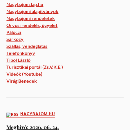
Nagybajom.lap.hu
Nagybajomi alapítványok
Nagybajomi rendeletek
Orvosi rendelés, ügyelet
Pálóczi
Sárközy
Szállás, vendéglátás
Telefonkönyv
Tibol László
Turisztikai portál (Zs.V.K.E.)
Videók (Youtube)
Virág Benedek
NAGYBAJOM.HU
Meghívó: 2026. 06. 24.