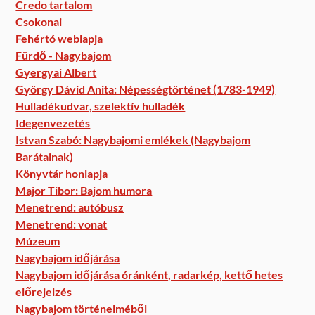
Credo tartalom
Csokonai
Fehértó weblapja
Fürdő - Nagybajom
Gyergyai Albert
György Dávid Anita: Népességtörténet (1783-1949)
Hulladékudvar, szelektív hulladék
Idegenvezetés
Istvan Szabó: Nagybajomi emlékek (Nagybajom
Barátainak)
Könyvtár honlapja
Major Tibor: Bajom humora
Menetrend: autóbusz
Menetrend: vonat
Múzeum
Nagybajom időjárása
Nagybajom időjárása óránként, radarkép, kettő hetes
előrejelzés
Nagybajom történelméből