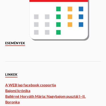
ESEMÉNYEK
LINKEK
A WEB lap facebook csoportja
Bajomi krónika
Ballérné Horváth Mária: Nagybajom pusztái I–II.
Boronka