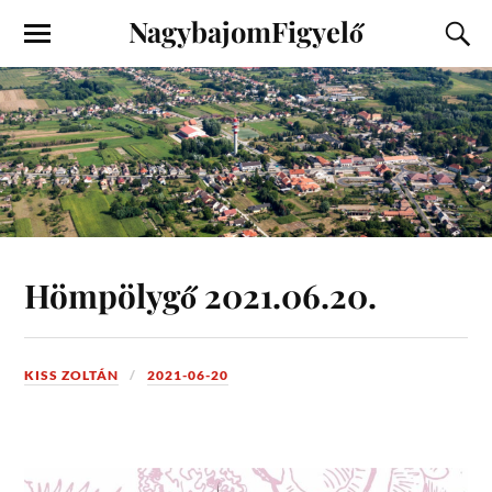
NagybajomFigyelő
Hömpölygő 2021.06.20.
KISS ZOLTÁN
2021-06-20