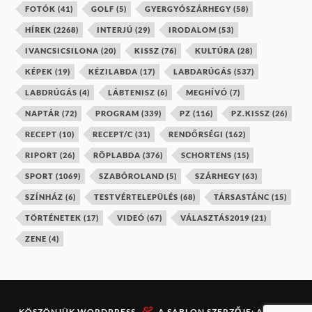
FOTÓK
(41)
GOLF
(5)
GYERGYÓSZÁRHEGY
(58)
HÍREK
(2268)
INTERJÚ
(29)
IRODALOM
(53)
IVANCSICSILONA
(20)
KISSZ
(76)
KULTÚRA
(28)
KÉPEK
(19)
KÉZILABDA
(17)
LABDARÚGÁS
(537)
LABDRÚGÁS
(4)
LÁBTENISZ
(6)
MEGHÍVÓ
(7)
NAPTÁR
(72)
PROGRAM
(339)
PZ
(116)
PZ.KISSZ
(26)
RECEPT
(10)
RECEPT/C
(31)
RENDŐRSÉGI
(162)
RIPORT
(26)
RÖPLABDA
(376)
SCHORTENS
(15)
SPORT
(1069)
SZABÓROLAND
(5)
SZÁRHEGY
(63)
SZÍNHÁZ
(6)
TESTVÉRTELEPÜLÉS
(68)
TÁRSASTÁNC
(15)
TÖRTÉNETEK
(17)
VIDEÓ
(67)
VÁLASZTÁS2019
(21)
ZENE
(4)
&
KÖSZÖNJÜK
WORDPRESS
A SABLON SZERZŐJE:
ANDERS