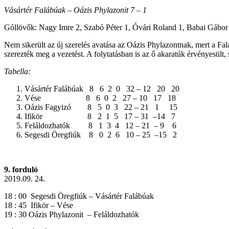
Vásártér Falábúak – Oázis Phylazonit 7 – 1
Góllövők: Nagy Imre 2, Szabó Péter 1, Óvári Roland 1, Babai Gábor 1
Nem sikerült az új szerelés avatása az Oázis Phylazontnak, mert a Fal
szerezték meg a vezetést. A folytatásban is az ő akaratúk érvényesült, s
Tabella:
Vásártér Falábúak 8 6 2 0 32 – 12 20 20
Vése 8 6 0 2 27 – 10 17 18
Oázis Fagyizó 8 5 0 3 22 – 21 1 15
Ifikör 8 2 1 5 17 – 31 –14 7
Feláldozhatók 8 1 3 4 12 – 21 – 9 6
Segesdi Öregfiúk 8 0 2 6 10 – 25 –15 2
9. forduló
2019.09. 24.
18 : 00 Segesdi Öregfiúk – Vásártér Falábúak
18 : 45 Ifikör – Vése
19 : 30 Oázis Phylazonit – Feláldozhatók