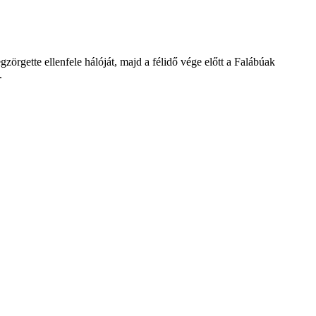
örgette ellenfele hálóját, majd a félidő vége előtt a Falábúak
.