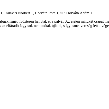
, Dalavits Norbert 1, Horváth Imre 1, ill.: Horváth Ádám 1.
ábúak ismét győztesen hagyták el a pályát. Az elején mindkét csapat megz
 az elfáradó fagyisok nem tudtak újítani, s így ismét vereség lett a vége