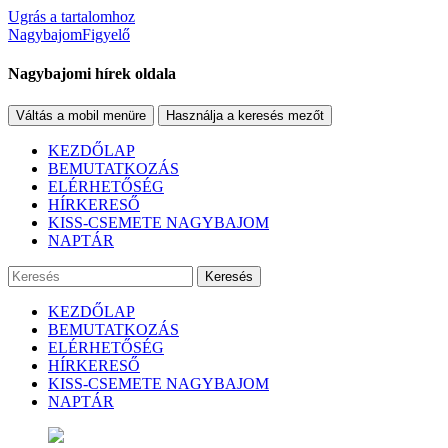
Ugrás a tartalomhoz
NagybajomFigyelő
Nagybajomi hírek oldala
Váltás a mobil menüre
Használja a keresés mezőt
KEZDŐLAP
BEMUTATKOZÁS
ELÉRHETŐSÉG
HÍRKERESŐ
KISS-CSEMETE NAGYBAJOM
NAPTÁR
Keresés
KEZDŐLAP
BEMUTATKOZÁS
ELÉRHETŐSÉG
HÍRKERESŐ
KISS-CSEMETE NAGYBAJOM
NAPTÁR