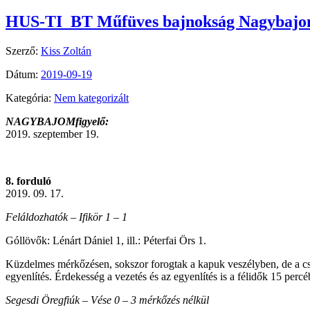
HUS-TI BT Műfüves bajnokság Nagybajom 
Szerző:
Kiss Zoltán
Dátum:
2019-09-19
Kategória:
Nem kategorizált
NAGYBAJOMfigyelő:
2019. szeptember 19.
8. forduló
2019. 09. 17.
Feláldozhatók – Ifikör 1 – 1
Góllövők: Lénárt Dániel 1, ill.: Péterfai Örs 1.
Küzdelmes mérkőzésen, sokszor forogtak a kapuk veszélyben, de a csa
egyenlítés. Érdekesség a vezetés és az egyenlítés is a félidők 15 percé
Segesdi Öregfiúk – Vése 0 – 3 mérkőzés nélkül