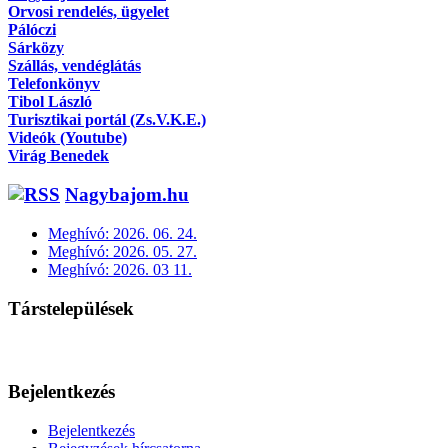
Orvosi rendelés, ügyelet
Pálóczi
Sárközy
Szállás, vendéglátás
Telefonkönyv
Tibol László
Turisztikai portál (Zs.V.K.E.)
Videók (Youtube)
Virág Benedek
Nagybajom.hu
Meghívó: 2026. 06. 24.
Meghívó: 2026. 05. 27.
Meghívó: 2026. 03 11.
Társtelepülések
Bejelentkezés
Bejelentkezés