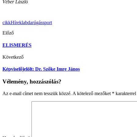
Véber László
cikk
Hírek
labdarúgás
sport
Előző
ELISMERÉS
Következő
Képviselőjelölt: Dr. Szőke Imre János
Vélemény, hozzászólás?
Az e-mail címet nem tesszük közzé.
A kötelező mezőket
*
karakterrel 