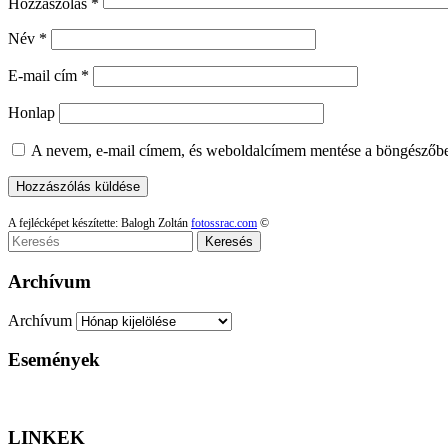
Hozzászólás
*
Név
*
E-mail cím
*
Honlap
A nevem, e-mail címem, és weboldalcímem mentése a böngészőb
A fejlécképet készítette: Balogh Zoltán
fotossrac.com
©
Keresés
Archívum
Archívum
Események
LINKEK