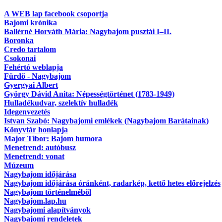
A WEB lap facebook csoportja
Bajomi krónika
Ballérné Horváth Mária: Nagybajom pusztái I–II.
Boronka
Credo tartalom
Csokonai
Fehértó weblapja
Fürdő - Nagybajom
Gyergyai Albert
György Dávid Anita: Népességtörténet (1783-1949)
Hulladékudvar, szelektív hulladék
Idegenvezetés
Istvan Szabó: Nagybajomi emlékek (Nagybajom Barátainak)
Könyvtár honlapja
Major Tibor: Bajom humora
Menetrend: autóbusz
Menetrend: vonat
Múzeum
Nagybajom időjárása
Nagybajom időjárása óránként, radarkép, kettő hetes előrejelzés
Nagybajom történelméből
Nagybajom.lap.hu
Nagybajomi alapítványok
Nagybajomi rendeletek