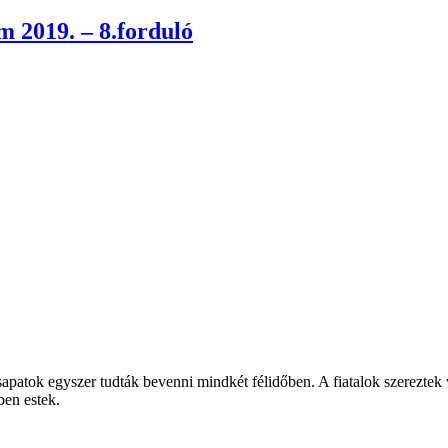
2019. – 8.forduló
patok egyszer tudták bevenni mindkét félidőben. A fiatalok szereztek 
ben estek.