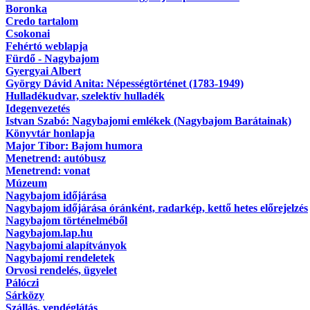
Boronka
Credo tartalom
Csokonai
Fehértó weblapja
Fürdő - Nagybajom
Gyergyai Albert
György Dávid Anita: Népességtörténet (1783-1949)
Hulladékudvar, szelektív hulladék
Idegenvezetés
Istvan Szabó: Nagybajomi emlékek (Nagybajom Barátainak)
Könyvtár honlapja
Major Tibor: Bajom humora
Menetrend: autóbusz
Menetrend: vonat
Múzeum
Nagybajom időjárása
Nagybajom időjárása óránként, radarkép, kettő hetes előrejelzés
Nagybajom történelméből
Nagybajom.lap.hu
Nagybajomi alapítványok
Nagybajomi rendeletek
Orvosi rendelés, ügyelet
Pálóczi
Sárközy
Szállás, vendéglátás