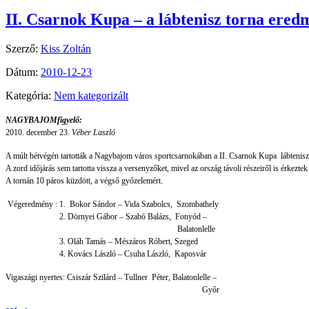
II. Csarnok Kupa – a lábtenisz torna ered
Szerző:
Kiss Zoltán
Dátum:
2010-12-23
Kategória:
Nem kategorizált
NAGYBAJOMfigyelő:
2010. december 23.
Véber Laszló
A múlt hétvégén tartották a Nagybajom város sportcsarnokában a II. Csarnok Kupa lábtenis
A zord időjárás sem tartotta vissza a versenyzőket, mivel az ország távoli részeiről is érkezte
A tornán 10 páros küzdött, a végső győzelemért.
Végeredmény : 1. Bokor Sándor – Vida Szabolcs, Szombathely
2. Dörnyei Gábor – Szabó Balázs, Fonyód –
Balatonlelle
3. Oláh Tamás – Mészáros Róbert, Szeged
4. Kovács László – Csuha László, Kaposvár
Vigaszági nyertes: Csiszár Szilárd – Tullner Péter, Balatonlelle –
Győr