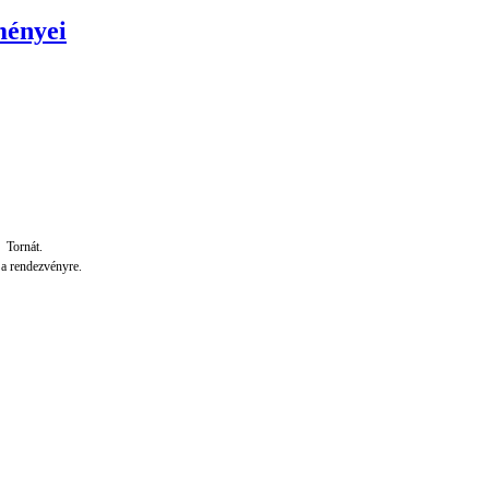
ményei
z Tornát.
k a rendezvényre.