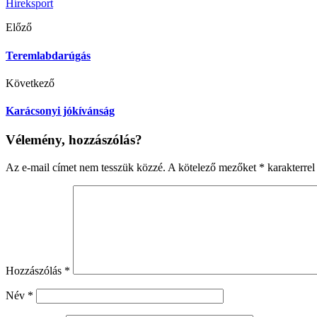
Hírek
sport
Előző
Teremlabdarúgás
Következő
Karácsonyi jókívánság
Vélemény, hozzászólás?
Az e-mail címet nem tesszük közzé.
A kötelező mezőket
*
karakterrel 
Hozzászólás
*
Név
*