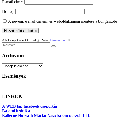
E-mail cím
*
Honlap
A nevem, e-mail címem, és weboldalcímem mentése a böngészőb
A fejlécképet készítette: Balogh Zoltán
fotossrac.com
©
Keresés
Archívum
Archívum
Események
LINKEK
A WEB lap facebook csoportja
Bajomi krónika
Ballérné Horváth Mária: Nagybajom pusztái I–II.