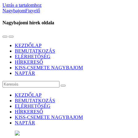
Ugrás a tartalomhoz
NagybajomFigyelő
Nagybajomi hírek oldala
Váltás
Használja
a
a
KEZDŐLAP
mobil
keresés
BEMUTATKOZÁS
menüre
mezőt
ELÉRHETŐSÉG
HÍRKERESŐ
KISS-CSEMETE NAGYBAJOM
NAPTÁR
Keresés
KEZDŐLAP
BEMUTATKOZÁS
ELÉRHETŐSÉG
HÍRKERESŐ
KISS-CSEMETE NAGYBAJOM
NAPTÁR