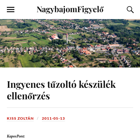
NagybajomFigyelő
Ingyenes tűzoltó készülék
ellenőrzés
KISS ZOLTÁN
2011-05-13
KaposPont: