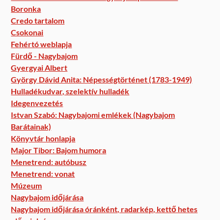
Boronka
Credo tartalom
Csokonai
Fehértó weblapja
Fürdő - Nagybajom
Gyergyai Albert
György Dávid Anita: Népességtörténet (1783-1949)
Hulladékudvar, szelektív hulladék
Idegenvezetés
Istvan Szabó: Nagybajomi emlékek (Nagybajom
Barátainak)
Könyvtár honlapja
Major Tibor: Bajom humora
Menetrend: autóbusz
Menetrend: vonat
Múzeum
Nagybajom időjárása
Nagybajom időjárása óránként, radarkép, kettő hetes