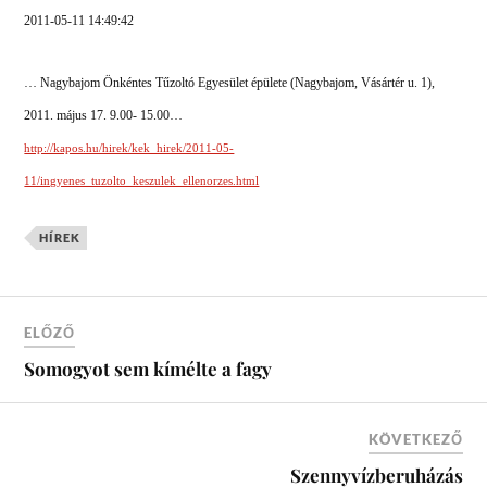
2011-05-11 14:49:42
…
Nagybajom Önkéntes Tűzoltó Egyesület épülete (Nagybajom, Vásártér u. 1),
2011. május 17. 9.00- 15.00…
http://kapos.hu/hirek/kek_hirek/2011-05-
11/ingyenes_tuzolto_keszulek_ellenorzes.html
HÍREK
ELŐZŐ
Somogyot sem kímélte a fagy
KÖVETKEZŐ
Szennyvízberuházás