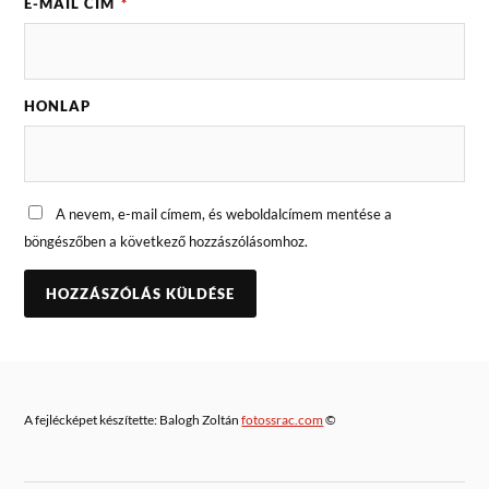
E-MAIL CÍM
*
HONLAP
A nevem, e-mail címem, és weboldalcímem mentése a
böngészőben a következő hozzászólásomhoz.
A fejlécképet készítette: Balogh Zoltán
fotossrac.com
©