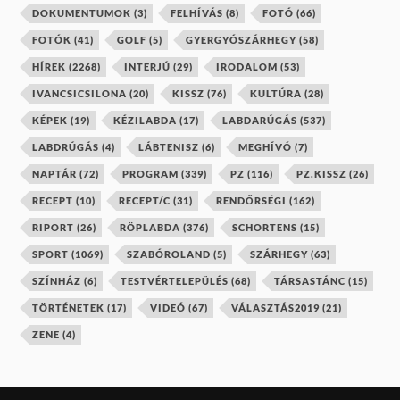
DOKUMENTUMOK
(3)
FELHÍVÁS
(8)
FOTÓ
(66)
FOTÓK
(41)
GOLF
(5)
GYERGYÓSZÁRHEGY
(58)
HÍREK
(2268)
INTERJÚ
(29)
IRODALOM
(53)
IVANCSICSILONA
(20)
KISSZ
(76)
KULTÚRA
(28)
KÉPEK
(19)
KÉZILABDA
(17)
LABDARÚGÁS
(537)
LABDRÚGÁS
(4)
LÁBTENISZ
(6)
MEGHÍVÓ
(7)
NAPTÁR
(72)
PROGRAM
(339)
PZ
(116)
PZ.KISSZ
(26)
RECEPT
(10)
RECEPT/C
(31)
RENDŐRSÉGI
(162)
RIPORT
(26)
RÖPLABDA
(376)
SCHORTENS
(15)
SPORT
(1069)
SZABÓROLAND
(5)
SZÁRHEGY
(63)
SZÍNHÁZ
(6)
TESTVÉRTELEPÜLÉS
(68)
TÁRSASTÁNC
(15)
TÖRTÉNETEK
(17)
VIDEÓ
(67)
VÁLASZTÁS2019
(21)
ZENE
(4)