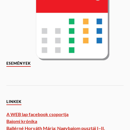
ESEMÉNYEK
LINKEK
A WEB lap facebook csoportja
Bajomi krónika
Ballérné Horváth Mária: Nagybajom pusztái I–II.