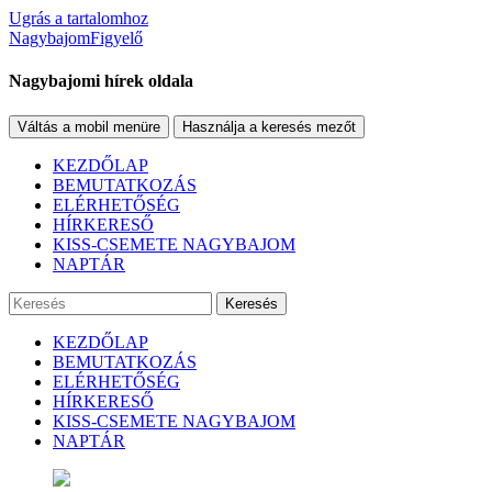
Ugrás a tartalomhoz
NagybajomFigyelő
Nagybajomi hírek oldala
Váltás a mobil menüre
Használja a keresés mezőt
KEZDŐLAP
BEMUTATKOZÁS
ELÉRHETŐSÉG
HÍRKERESŐ
KISS-CSEMETE NAGYBAJOM
NAPTÁR
Keresés
KEZDŐLAP
BEMUTATKOZÁS
ELÉRHETŐSÉG
HÍRKERESŐ
KISS-CSEMETE NAGYBAJOM
NAPTÁR