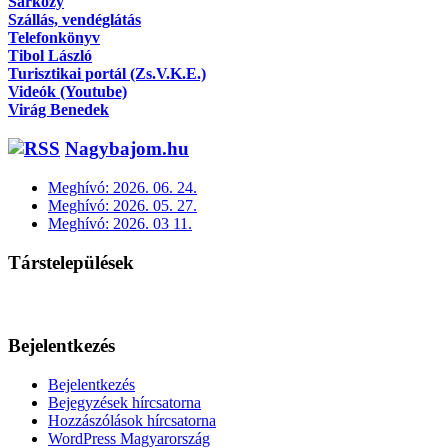
Sárközy
Szállás, vendéglátás
Telefonkönyv
Tibol László
Turisztikai portál (Zs.V.K.E.)
Videók (Youtube)
Virág Benedek
Nagybajom.hu
Meghívó: 2026. 06. 24.
Meghívó: 2026. 05. 27.
Meghívó: 2026. 03 11.
Társtelepülések
Bejelentkezés
Bejelentkezés
Bejegyzések hírcsatorna
Hozzászólások hírcsatorna
WordPress Magyarország