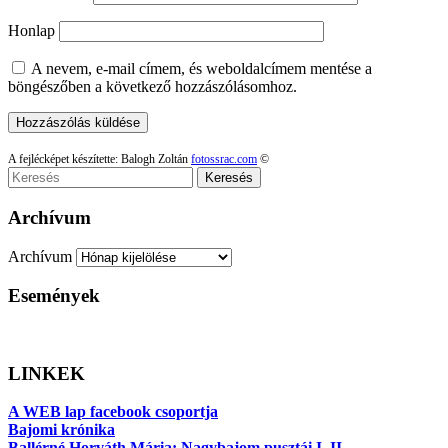
Honlap
A nevem, e-mail címem, és weboldalcímem mentése a
böngészőben a következő hozzászólásomhoz.
A fejlécképet készítette: Balogh Zoltán
fotossrac.com
©
Keresés
Archívum
Archívum
Események
LINKEK
A WEB lap facebook csoportja
Bajomi krónika
Ballérné Horváth Mária: Nagybajom pusztái I–II.