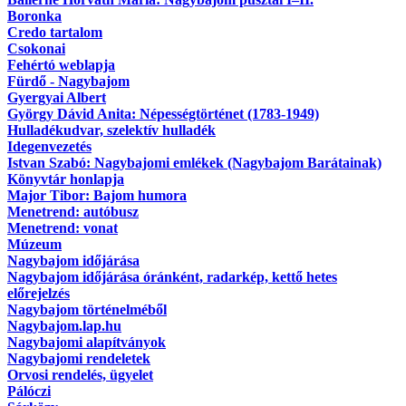
Boronka
Credo tartalom
Csokonai
Fehértó weblapja
Fürdő - Nagybajom
Gyergyai Albert
György Dávid Anita: Népességtörténet (1783-1949)
Hulladékudvar, szelektív hulladék
Idegenvezetés
Istvan Szabó: Nagybajomi emlékek (Nagybajom Barátainak)
Könyvtár honlapja
Major Tibor: Bajom humora
Menetrend: autóbusz
Menetrend: vonat
Múzeum
Nagybajom időjárása
Nagybajom időjárása óránként, radarkép, kettő hetes
előrejelzés
Nagybajom történelméből
Nagybajom.lap.hu
Nagybajomi alapítványok
Nagybajomi rendeletek
Orvosi rendelés, ügyelet
Pálóczi