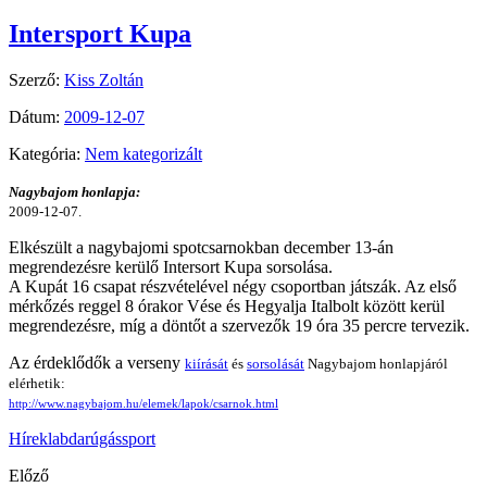
Intersport Kupa
Szerző:
Kiss Zoltán
Dátum:
2009-12-07
Kategória:
Nem kategorizált
Nagybajom honlapja:
2009-12-07.
Elkészült a nagybajomi spotcsarnokban december 13-án
megrendezésre kerülő Intersort Kupa sorsolása.
A Kupát 16 csapat részvételével négy csoportban játszák. Az első
mérkőzés reggel 8 órakor Vése és Hegyalja Italbolt között kerül
megrendezésre, míg a döntőt a szervezők 19 óra 35 percre tervezik.
Az érdeklődők a verseny
kiírását
és
sorsolását
Nagybajom honlapjáról
elérhetik:
http://www.nagybajom.hu/elemek/lapok/csarnok.html
Hírek
labdarúgás
sport
Előző