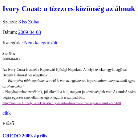
Ivory Coast: a tízezres közönség az álmuk
Szerző:
Kiss Zoltán
Dátum:
2009-04-03
Kategória:
Nem kategorizált
Sonline:
2009-04-03.
Az Ivory Coast is zenél a Kaposvári Ifjúsági Napokon. A helyi zenekar egyik tagjával,
Bárány Gáborral beszélgettünk…
…- Bizonyára több izgalmas sztorid is van az együttessel kapcsolatban, megosztanál egyet
az olvasókkal?
– Nagybajomban zenéltünk, jól sikerült a buli, nagyon jó közönségünk volt. Az utolsó szám
végén egyszer csak eltűnt az egyik tagunk a színpadról…
http://sonline.hu/helyi-ertek/seta/ivory-coast-a-tizezres-kozonseg-az-almuk-223488
cikk
Előző
CREDO 2009. április