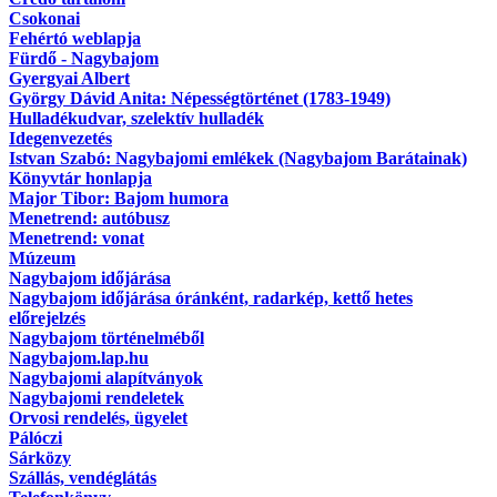
Csokonai
Fehértó weblapja
Fürdő - Nagybajom
Gyergyai Albert
György Dávid Anita: Népességtörténet (1783-1949)
Hulladékudvar, szelektív hulladék
Idegenvezetés
Istvan Szabó: Nagybajomi emlékek (Nagybajom Barátainak)
Könyvtár honlapja
Major Tibor: Bajom humora
Menetrend: autóbusz
Menetrend: vonat
Múzeum
Nagybajom időjárása
Nagybajom időjárása óránként, radarkép, kettő hetes
előrejelzés
Nagybajom történelméből
Nagybajom.lap.hu
Nagybajomi alapítványok
Nagybajomi rendeletek
Orvosi rendelés, ügyelet
Pálóczi
Sárközy
Szállás, vendéglátás