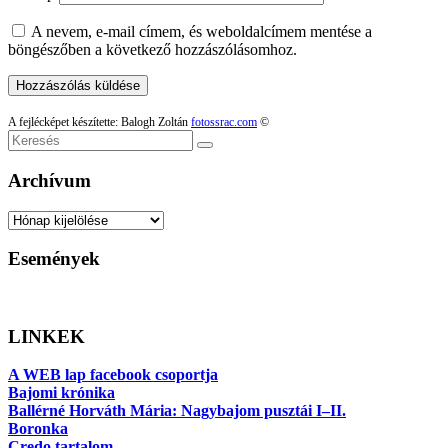
A nevem, e-mail címem, és weboldalcímem mentése a
böngészőben a következő hozzászólásomhoz.
A fejlécképet készítette: Balogh Zoltán
fotossrac.com
©
Keresés
Archívum
Archívum
Események
LINKEK
A WEB lap facebook csoportja
Bajomi krónika
Ballérné Horváth Mária: Nagybajom pusztái I–II.
Boronka
Credo tartalom