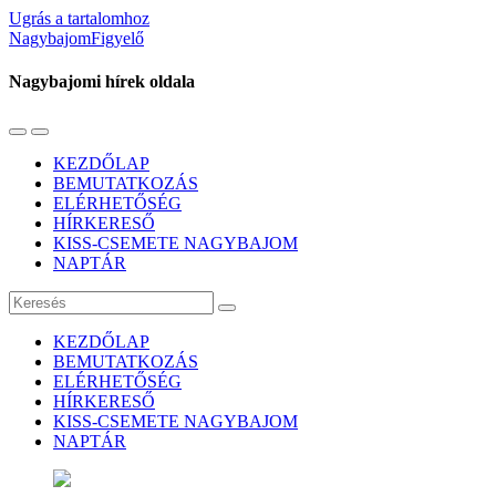
Ugrás a tartalomhoz
NagybajomFigyelő
Nagybajomi hírek oldala
Váltás
Használja
a
a
KEZDŐLAP
mobil
keresés
BEMUTATKOZÁS
menüre
mezőt
ELÉRHETŐSÉG
HÍRKERESŐ
KISS-CSEMETE NAGYBAJOM
NAPTÁR
Keresés
KEZDŐLAP
BEMUTATKOZÁS
ELÉRHETŐSÉG
HÍRKERESŐ
KISS-CSEMETE NAGYBAJOM
NAPTÁR