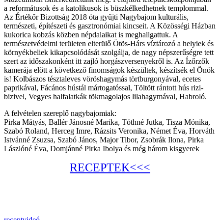
a reformátusok és a katolikusok is büszkélkedhetnek templommal.
Az Értékőr Bizottság 2018 óta gyűjti Nagybajom kulturális,
természeti, építészeti és gasztronómiai kincseit. A Közösségi Házban
kukorica kobzás közben népdalaikat is meghallgattuk. A
természetvédelmi területen elterülő Ötös-Hárs víztározó a helyiek és
környékbeliek kikapcsolódását szolgálja, de nagy népszerűségre tett
szert az időszakonként itt zajló horgászversenyekről is. Az Ízőrzők
kamerája előtt a következő finomságok készültek, készítsék el Önök
is! Kolbászos tésztaleves vöröshagymás törtburgonyával, ecetes
paprikával, Fácános hústál mártogatóssal, Töltött rántott hús rizi-
bizivel, Vegyes halfalatkák tökmagolajos lilahagymával, Habroló.
A felvételen szereplő nagybajomiak:
Pirka Mátyás, Ballér Jánosné Marika, Tóthné Jutka, Tisza Mónika,
Szabó Roland, Herceg Imre, Rázsits Veronika, Német Éva, Horváth
Istvánné Zsuzsa, Szabó János, Major Tibor, Zsobrák Ilona, Pirka
Lászlóné Éva, Domjánné Pirka Ibolya és még három kisgyerek
RECEPTEK<<<
recept
videó