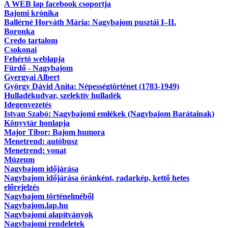
A WEB lap facebook csoportja
Bajomi krónika
Ballérné Horváth Mária: Nagybajom pusztái I–II.
Boronka
Credo tartalom
Csokonai
Fehértó weblapja
Fürdő - Nagybajom
Gyergyai Albert
György Dávid Anita: Népességtörténet (1783-1949)
Hulladékudvar, szelektív hulladék
Idegenvezetés
Istvan Szabó: Nagybajomi emlékek (Nagybajom Barátainak)
Könyvtár honlapja
Major Tibor: Bajom humora
Menetrend: autóbusz
Menetrend: vonat
Múzeum
Nagybajom időjárása
Nagybajom időjárása óránként, radarkép, kettő hetes
előrejelzés
Nagybajom történelméből
Nagybajom.lap.hu
Nagybajomi alapítványok
Nagybajomi rendeletek