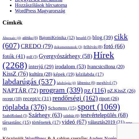
Hozzászólások hírcsatorna
WordPress Magyarország
Címkék
cikk
blog
(39)
BajomiKrónika
(12)
atlétika
(6)
beszéd
(5)
Alternaiv
(4)
(607)
CREDO
(79)
fotó
(66)
felhívás
(8)
dokumentumok
(3)
Hírek
Gyergyószárhegy
(58)
fotók
(41)
golf
(5)
(2268)
irodalom
(53)
interjú
(29)
IvancsicsIlona
(20)
KissZ
(76)
kultúra
(28)
képek
(19)
kézilabda
(17)
labdarúgás
(537)
lábtenisz
(6)
meghívó
(7)
labdrúgás
(4)
program
(339)
pz
(116)
NAPTÁR
(72)
pZ.KissZ
(26)
rendőrségi
(162)
recept/c
(31)
riport
(26)
recept
(10)
sport
(1069)
röplabda
(376)
Schortens
(15)
Szárhegy
(63)
testvértelepülés
(68)
SzabóRoland
(5)
színház
(6)
videó
(67)
választás2019
(21)
társastánc
(15)
történetek
(17)
zene
(4)
Köszönjük
WordPress
&
A sablon szerzője:
Anders Norén