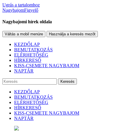
Ugrás a tartalomhoz
NagybajomFigyelő
Nagybajomi hírek oldala
Váltás a mobil menüre
Használja a keresés mezőt
KEZDŐLAP
BEMUTATKOZÁS
ELÉRHETŐSÉG
HÍRKERESŐ
KISS-CSEMETE NAGYBAJOM
NAPTÁR
Keresés
KEZDŐLAP
BEMUTATKOZÁS
ELÉRHETŐSÉG
HÍRKERESŐ
KISS-CSEMETE NAGYBAJOM
NAPTÁR