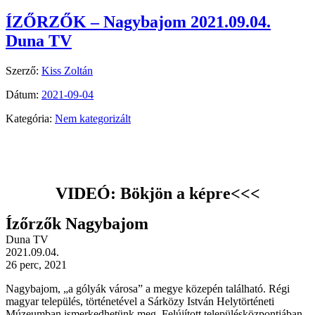
ÍZŐRZŐK – Nagybajom 2021.09.04.
Duna TV
Szerző:
Kiss Zoltán
Dátum:
2021-09-04
Kategória:
Nem kategorizált
VIDEÓ: Bökjön a képre<<<
Ízőrzők Nagybajom
Duna TV
2021.09.04.
26 perc, 2021
Nagybajom, „a gólyák városa” a megye közepén található. Régi
magyar település, történetével a Sárközy István Helytörténeti
Múzeumban ismerkedhetünk meg. Felújított településközpontjában