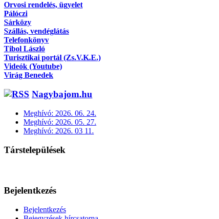
Orvosi rendelés, ügyelet
Pálóczi
Sárközy
Szállás, vendéglátás
Telefonkönyv
Tibol László
Turisztikai portál (Zs.V.K.E.)
Videók (Youtube)
Virág Benedek
Nagybajom.hu
Meghívó: 2026. 06. 24.
Meghívó: 2026. 05. 27.
Meghívó: 2026. 03 11.
Társtelepülések
Bejelentkezés
Bejelentkezés
Bejegyzések hírcsatorna