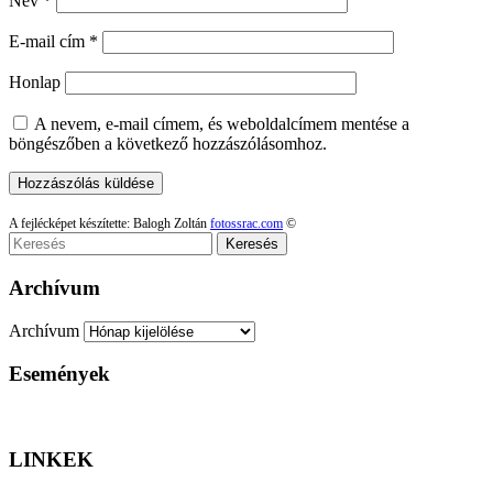
Név
*
E-mail cím
*
Honlap
A nevem, e-mail címem, és weboldalcímem mentése a
böngészőben a következő hozzászólásomhoz.
A fejlécképet készítette: Balogh Zoltán
fotossrac.com
©
Keresés
Archívum
Archívum
Események
LINKEK