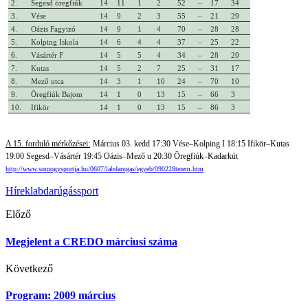
2.
Segesd öregfiúk
14
11
1
2
52
–
17
34
3.
Vése
14
9
2
3
55
–
21
29
4.
Oázis Fagyizó
14
9
1
4
70
–
28
28
5.
Kolping Iskola
14
6
4
4
37
–
25
22
6.
Vásártér F
14
5
5
4
34
–
28
20
7.
Kutas
14
5
2
7
25
–
31
17
8.
Mező utca
14
3
1
10
24
–
70
10
9.
Öregfiúk Bajom
14
1
0
13
15
–
66
3
10.
Ifikör
14
1
0
13
15
–
86
3
A 15. forduló mérkőzései:
Március 03. kedd 17:30 Vése–Kolping I 18:15 Ifikör–Kutas
19:00 Segesd–Vásártér 19:45 Oázis–Mező u 20:30 Öregfiúk–Kadarkút
http://www.somogysportja.hu/0607/labdarugas/egyeb/090228terem.htm
Hírek
labdarúgás
sport
Előző
Megjelent a CREDO márciusi száma
Következő
Program: 2009 március