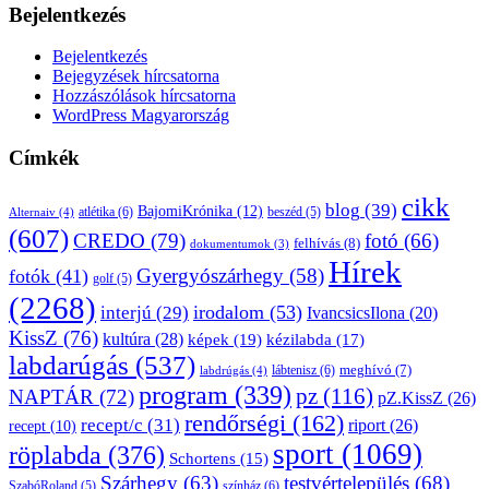
Bejelentkezés
Bejelentkezés
Bejegyzések hírcsatorna
Hozzászólások hírcsatorna
WordPress Magyarország
Címkék
cikk
blog
(39)
BajomiKrónika
(12)
atlétika
(6)
beszéd
(5)
Alternaiv
(4)
(607)
CREDO
(79)
fotó
(66)
felhívás
(8)
dokumentumok
(3)
Hírek
Gyergyószárhegy
(58)
fotók
(41)
golf
(5)
(2268)
irodalom
(53)
interjú
(29)
IvancsicsIlona
(20)
KissZ
(76)
kultúra
(28)
képek
(19)
kézilabda
(17)
labdarúgás
(537)
lábtenisz
(6)
meghívó
(7)
labdrúgás
(4)
program
(339)
pz
(116)
NAPTÁR
(72)
pZ.KissZ
(26)
rendőrségi
(162)
recept/c
(31)
riport
(26)
recept
(10)
sport
(1069)
röplabda
(376)
Schortens
(15)
Szárhegy
(63)
testvértelepülés
(68)
SzabóRoland
(5)
színház
(6)