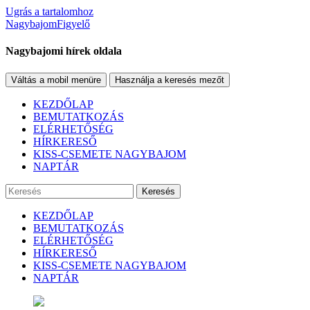
Ugrás a tartalomhoz
NagybajomFigyelő
Nagybajomi hírek oldala
Váltás a mobil menüre
Használja a keresés mezőt
KEZDŐLAP
BEMUTATKOZÁS
ELÉRHETŐSÉG
HÍRKERESŐ
KISS-CSEMETE NAGYBAJOM
NAPTÁR
Keresés
KEZDŐLAP
BEMUTATKOZÁS
ELÉRHETŐSÉG
HÍRKERESŐ
KISS-CSEMETE NAGYBAJOM
NAPTÁR