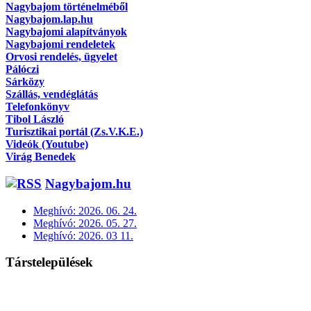
Nagybajom történelméből
Nagybajom.lap.hu
Nagybajomi alapítványok
Nagybajomi rendeletek
Orvosi rendelés, ügyelet
Pálóczi
Sárközy
Szállás, vendéglátás
Telefonkönyv
Tibol László
Turisztikai portál (Zs.V.K.E.)
Videók (Youtube)
Virág Benedek
Nagybajom.hu
Meghívó: 2026. 06. 24.
Meghívó: 2026. 05. 27.
Meghívó: 2026. 03 11.
Társtelepülések