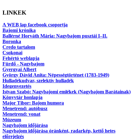
LINKEK
A WEB lap facebook csoportja
Bajomi krónika
Ballérné Horváth Mária: Nagybajom pusztái I–II.
Boronka
Credo tartalom
Csokonai
Fehértó weblapja
Fürdő - Nagybajom
Gyergyai Albert
György Dávid Anita: Népességtörténet (1783-1949)
Hulladékudvar, szelektív hulladék
Idegenvezetés
Istvan Szabó: Nagybajomi emlékek (Nagybajom Barátainak)
Könyvtár honlapja
Major Tibor: Bajom humora
Menetrend: autóbusz
Menetrend: vonat
Múzeum
Nagybajom időjárása
Nagybajom időjárása óránként, radarkép, kettő hetes
előrejelzés