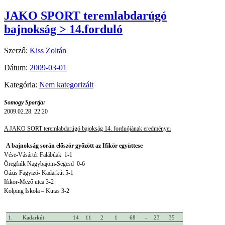
JAKO SPORT teremlabdarúgó
bajnokság > 14.forduló
Szerző:
Kiss Zoltán
Dátum:
2009-03-01
Kategória:
Nem kategorizált
Somogy Sportja:
2009.02.28. 22:20
A JAKO SORT teremlabdarúgó bajokság 14. forduójának eredményei
A bajnokság során először győzött az Ifikör együttese
Vése-Vásártér Falábúak 1-1
Öregfiúk Nagybajom-Segesd 0-6
Oázis Fagyizó- Kadarkút 5-1
Ifikör-Mező utca 3-2
Kolping Iskola – Kutas 3-2
1.
Kadarkút
14
11
2
1
68
–
23
35