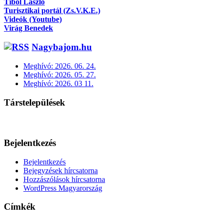
Tibol László
Turisztikai portál (Zs.V.K.E.)
Videók (Youtube)
Virág Benedek
Nagybajom.hu
Meghívó: 2026. 06. 24.
Meghívó: 2026. 05. 27.
Meghívó: 2026. 03 11.
Társtelepülések
Bejelentkezés
Bejelentkezés
Bejegyzések hírcsatorna
Hozzászólások hírcsatorna
WordPress Magyarország
Címkék