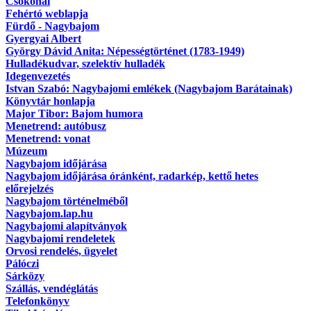
Csokonai
Fehértó weblapja
Fürdő - Nagybajom
Gyergyai Albert
György Dávid Anita: Népességtörténet (1783-1949)
Hulladékudvar, szelektív hulladék
Idegenvezetés
Istvan Szabó: Nagybajomi emlékek (Nagybajom Barátainak)
Könyvtár honlapja
Major Tibor: Bajom humora
Menetrend: autóbusz
Menetrend: vonat
Múzeum
Nagybajom időjárása
Nagybajom időjárása óránként, radarkép, kettő hetes
előrejelzés
Nagybajom történelméből
Nagybajom.lap.hu
Nagybajomi alapítványok
Nagybajomi rendeletek
Orvosi rendelés, ügyelet
Pálóczi
Sárközy
Szállás, vendéglátás
Telefonkönyv