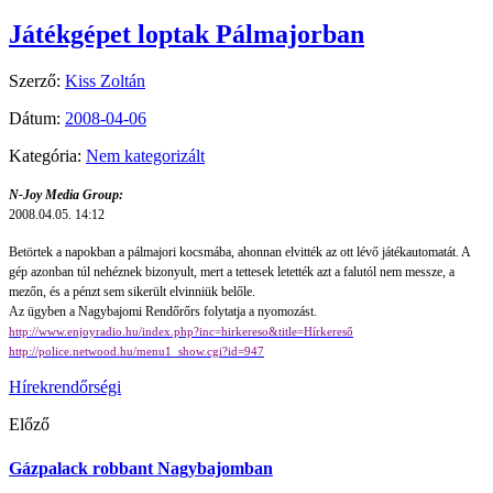
Játékgépet loptak Pálmajorban
Szerző:
Kiss Zoltán
Dátum:
2008-04-06
Kategória:
Nem kategorizált
N-Joy Media Group:
2008.04.05. 14:12
Betörtek a napokban a pálmajori kocsmába, ahonnan elvitték az ott lévő játékautomatát. A
gép azonban túl nehéznek bizonyult, mert a tettesek letették azt a falutól nem messze, a
mezőn, és a pénzt sem sikerült elvinniük belőle.
Az ügyben a Nagybajomi Rendőrőrs folytatja a nyomozást.
http://www.enjoyradio.hu/index.php?inc=hirkereso&title=Hírkereső
http://police.netwood.hu/menu1_show.cgi?id=947
Hírek
rendőrségi
Előző
Gázpalack robbant Nagybajomban