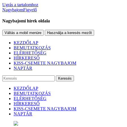
Ugrás a tartalomhoz
NagybajomFigyelő
Nagybajomi hírek oldala
Váltás a mobil menüre
Használja a keresés mezőt
KEZDŐLAP
BEMUTATKOZÁS
ELÉRHETŐSÉG
HÍRKERESŐ
KISS-CSEMETE NAGYBAJOM
NAPTÁR
Keresés
KEZDŐLAP
BEMUTATKOZÁS
ELÉRHETŐSÉG
HÍRKERESŐ
KISS-CSEMETE NAGYBAJOM
NAPTÁR