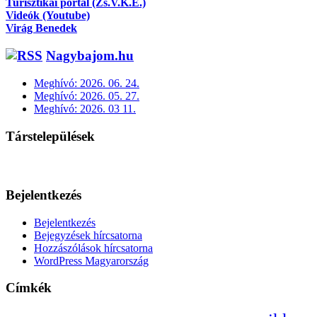
Turisztikai portál (Zs.V.K.E.)
Videók (Youtube)
Virág Benedek
Nagybajom.hu
Meghívó: 2026. 06. 24.
Meghívó: 2026. 05. 27.
Meghívó: 2026. 03 11.
Társtelepülések
Bejelentkezés
Bejelentkezés
Bejegyzések hírcsatorna
Hozzászólások hírcsatorna
WordPress Magyarország
Címkék