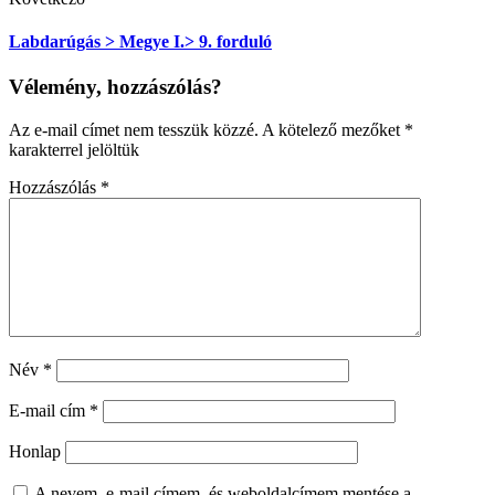
Labdarúgás > Megye I.> 9. forduló
Vélemény, hozzászólás?
Az e-mail címet nem tesszük közzé.
A kötelező mezőket
*
karakterrel jelöltük
Hozzászólás
*
Név
*
E-mail cím
*
Honlap
A nevem, e-mail címem, és weboldalcímem mentése a