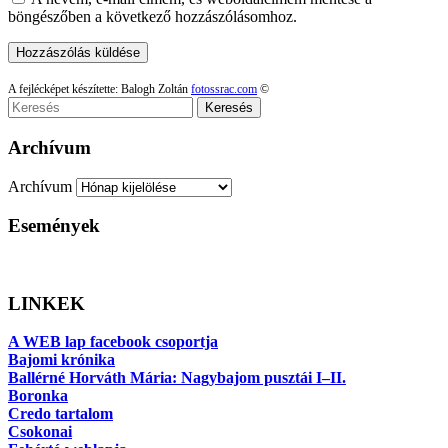
böngészőben a következő hozzászólásomhoz.
A fejlécképet készítette: Balogh Zoltán
fotossrac.com
©
Keresés
Archívum
Archívum
Események
LINKEK
A WEB lap facebook csoportja
Bajomi krónika
Ballérné Horváth Mária: Nagybajom pusztái I–II.
Boronka
Credo tartalom
Csokonai