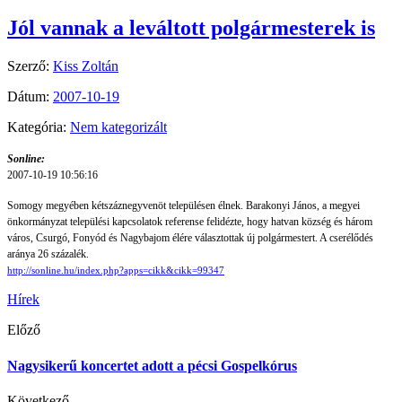
Jól vannak a leváltott polgármesterek is
Szerző:
Kiss Zoltán
Dátum:
2007-10-19
Kategória:
Nem kategorizált
Sonline:
2007-10-19 10:56:16
Somogy megyében kétszáznegyvenöt településen élnek. Barakonyi János, a megyei
önkormányzat települési kapcsolatok referense felidézte, hogy hatvan község és három
város, Csurgó, Fonyód és Nagybajom élére választottak új polgármestert. A cserélődés
aránya 26 százalék.
http://sonline.hu/index.php?apps=cikk&cikk=99347
Hírek
Előző
Nagysikerű koncertet adott a pécsi Gospelkórus
Következő