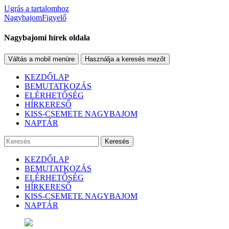
Ugrás a tartalomhoz
NagybajomFigyelő
Nagybajomi hírek oldala
Váltás a mobil menüre
Használja a keresés mezőt
KEZDŐLAP
BEMUTATKOZÁS
ELÉRHETŐSÉG
HÍRKERESŐ
KISS-CSEMETE NAGYBAJOM
NAPTÁR
Keresés
KEZDŐLAP
BEMUTATKOZÁS
ELÉRHETŐSÉG
HÍRKERESŐ
KISS-CSEMETE NAGYBAJOM
NAPTÁR