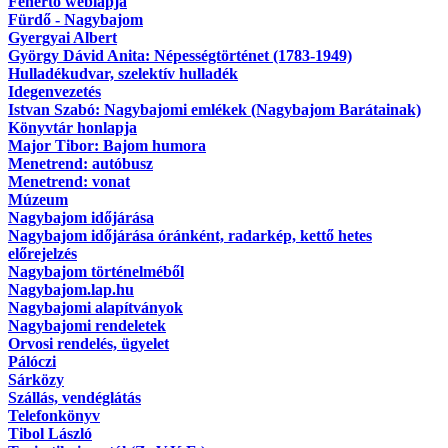
Fehértó weblapja
Fürdő - Nagybajom
Gyergyai Albert
György Dávid Anita: Népességtörténet (1783-1949)
Hulladékudvar, szelektív hulladék
Idegenvezetés
Istvan Szabó: Nagybajomi emlékek (Nagybajom Barátainak)
Könyvtár honlapja
Major Tibor: Bajom humora
Menetrend: autóbusz
Menetrend: vonat
Múzeum
Nagybajom időjárása
Nagybajom időjárása óránként, radarkép, kettő hetes
előrejelzés
Nagybajom történelméből
Nagybajom.lap.hu
Nagybajomi alapítványok
Nagybajomi rendeletek
Orvosi rendelés, ügyelet
Pálóczi
Sárközy
Szállás, vendéglátás
Telefonkönyv
Tibol László